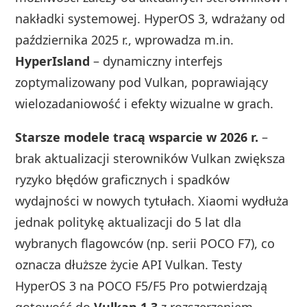
nakładki systemowej. HyperOS 3, wdrażany od
października 2025 r., wprowadza m.in.
HyperIsland
– dynamiczny interfejs
zoptymalizowany pod Vulkan, poprawiający
wielozadaniowość i efekty wizualne w grach.
Starsze modele tracą wsparcie w 2026 r.
–
brak aktualizacji sterowników Vulkan zwiększa
ryzyko błędów graficznych i spadków
wydajności w nowych tytułach. Xiaomi wydłuża
jednak politykę aktualizacji do 5 lat dla
wybranych flagowców (np. serii POCO F7), co
oznacza dłuższe życie API Vulkan. Testy
HyperOS 3 na POCO F5/F5 Pro potwierdzają
gotowość do
Vulkan 1.3
z rozszerzeniem