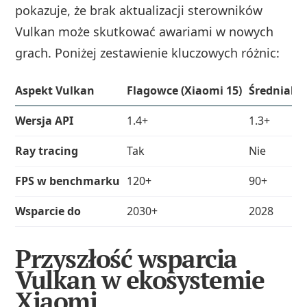
pokazuje, że brak aktualizacji sterowników
Vulkan może skutkować awariami w nowych
grach. Poniżej zestawienie kluczowych różnic:
Aspekt Vulkan
Flagowce (Xiaomi 15)
Średniaki 
Wersja API
1.4+
1.3+
Ray tracing
Tak
Nie
FPS w benchmarku
120+
90+
Wsparcie do
2030+
2028
Przyszłość wsparcia
Vulkan w ekosystemie
Xiaomi