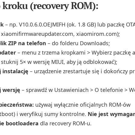
 kroku (recovery ROM):
ik
– np. V10.0.6.0.OEJMIFH (ok. 1.8 GB) lub paczkę OT
. xiaomifirmwareupdater.com, xiaomirom.com);
lik ZIP na telefon
– do folderu Downloads;
pdater
– menu z trzema kropkami > Wybierz paczkę akt
, stuknij 5× w wersję MIUI, aby ją odblokować);
 instalację
– urządzenie zrestartuje się i dokończy p
j wersję
– sprawdź w Ustawieniach > O telefonie > W
pieczeństwa:
używaj wyłącznie oficjalnych ROM-ów
stboot) i weryfikuj sumy kontrolne.
Nie jest wymaga
e bootloadera
dla recovery ROM-u.