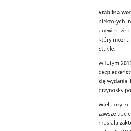
Stabilna wer
niektórych i
potwierdził n
który można 
Stable.
W lutym 201
bezpieczeńst
się wydania 1
przynosiły po
Wielu użytkow
zawsze docie
musiała zakt