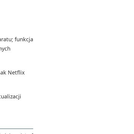
aratu; funkcja
jnych
ak Netflix
alizacji
Rozmiar pliku