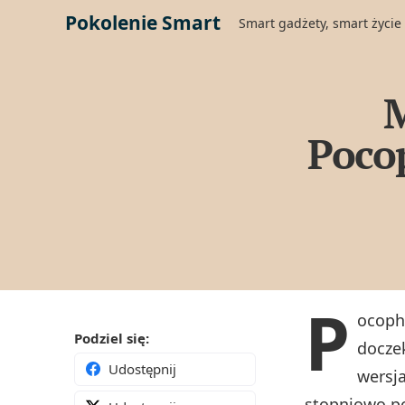
Pokolenie Smart
Smart gadżety, smart życie
M
Pocop
P
ocopho
Podziel się:
doczek
Udostępnij
wersj
stopniowo po