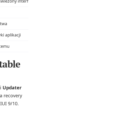
wieżony interfejs
~1.8 GB (recovery)
~1.8 GB
stwa
>550 MB (OTA)
i aplikacji
OTA / pełny ROM
stemu
~2.6 GB (fastboot)
table
ji
Updater
ja recovery
IUI 9/10.