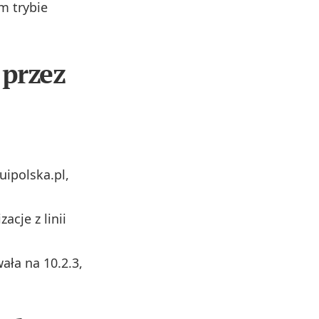
ym trybie
 przez
uipolska.pl,
acje z linii
ała na 10.2.3,