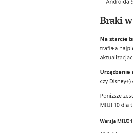
Androida 9
Braki w
Na starcie 
trafiała najp
aktualizacjac
Urządzenie n
czy Disney+) d
Poniższe zes
MIUI 10 dla 
Wersja MIUI 1