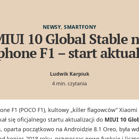
,
NEWSY
SMARTFONY
IUI 10 Global Stable 
hone F1 – start aktual
Ludwik Karpiuk
4 min. czytania
ne F1 (POCO F1), kultowy „killer flagowców” Xiaomi 
ał się oficjalnego startu aktualizacji do
MIUI 10 Glob
a, oparta początkowo na Androidzie 8.1 Oreo, była w
d koniec 2018 roku, przynosząc nowe funkcje i liczn