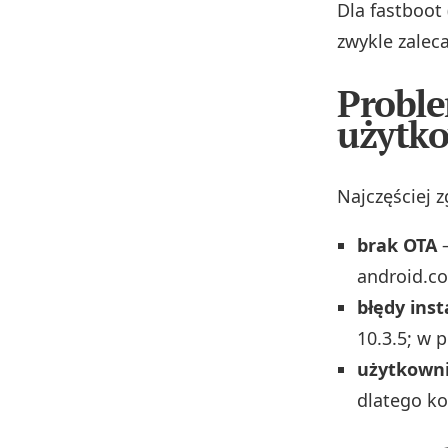
Dla fastboot
zwykle zalec
Proble
użytk
Najczęściej 
brak OTA
–
android.co
błędy inst
10.3.5; w 
użytkowni
dlatego ko