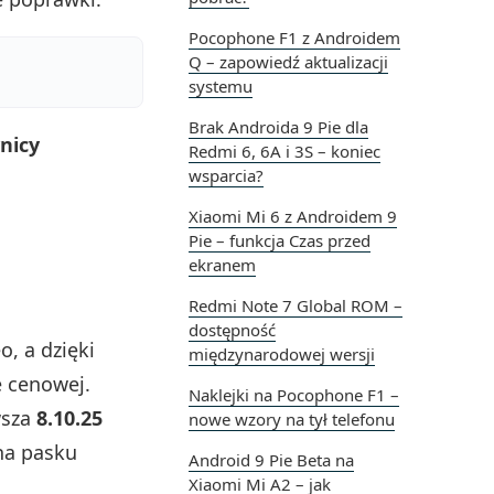
Pocophone F1 z Androidem
Q – zapowiedź aktualizacji
systemu
Brak Androida 9 Pie dla
nicy
Redmi 6, 6A i 3S – koniec
wsparcia?
Xiaomi Mi 6 z Androidem 9
Pie – funkcja Czas przed
ekranem
Redmi Note 7 Global ROM –
dostępność
o, a dzięki
międzynarodowej wersji
 cenowej.
Naklejki na Pocophone F1 –
wsza
8.10.25
nowe wzory na tył telefonu
na pasku
Android 9 Pie Beta na
Xiaomi Mi A2 – jak