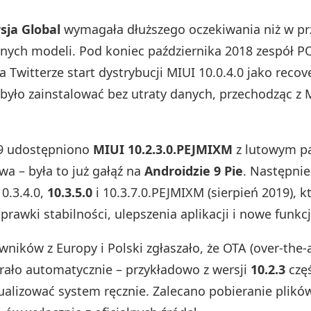
sja Global
wymagała dłuższego oczekiwania niż w p
nnych modeli. Pod koniec października 2018 zespół 
a Twitterze start dystrybucji MIUI 10.0.4.0 jako reco
było zainstalować bez utraty danych, przechodząc z 
9 udostępniono
MIUI 10.2.3.0.PEJMIXM
z lutowym p
wa – była to już gałąź na
Androidzie 9 Pie
. Następnie
0.3.4.0,
10.3.5.0
i 10.3.7.0.PEJMIXM (sierpień 2019), k
prawki stabilności, ulepszenia aplikacji i nowe funkcj
ników z Europy i Polski zgłaszało, że OTA (over‑the‑a
rało automatycznie – przykładowo z wersji
10.2.3
czę
ualizować system ręcznie. Zalecano pobieranie plikó