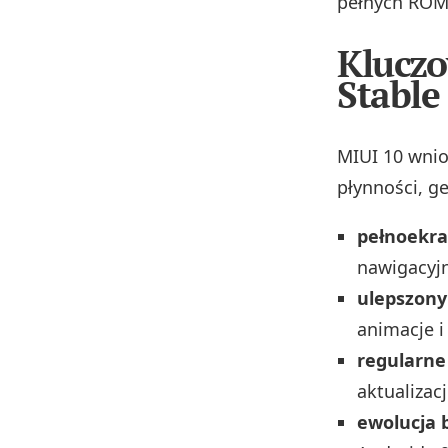
pełnych ROM-
Kluczo
Stable
MIUI 10 wnio
płynności, g
pełnoekr
nawigacyjn
ulepszony
animacje i
regularne
aktualizacj
ewolucja 