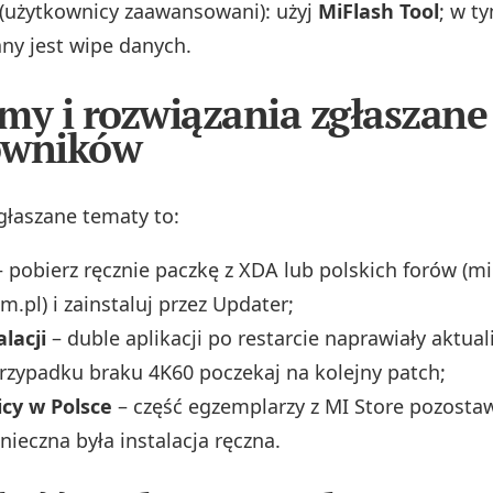
 (użytkownicy zaawansowani): użyj
MiFlash Tool
; w t
any jest wipe danych.
my i rozwiązania zgłaszane
owników
zgłaszane tematy to:
 pobierz ręcznie paczkę z XDA lub polskich forów (mi
m.pl) i zainstaluj przez Updater;
alacji
– duble aplikacji po restarcie naprawiały aktualiz
przypadku braku 4K60 poczekaj na kolejny patch;
cy w Polsce
– część egzemplarzy z MI Store pozostaw
nieczna była instalacja ręczna.