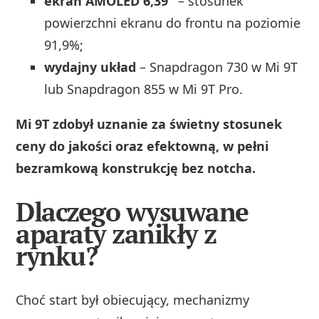
ekran AMOLED 6,39″
– stosunek
powierzchni ekranu do frontu na poziomie
91,9%;
wydajny układ
– Snapdragon 730 w Mi 9T
lub Snapdragon 855 w Mi 9T Pro.
Mi 9T zdobył uznanie za świetny stosunek
ceny do jakości oraz efektowną, w pełni
bezramkową konstrukcję bez notcha.
Dlaczego wysuwane
aparaty zanikły z
rynku?
Choć start był obiecujący, mechanizmy