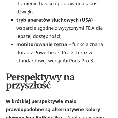
tłumienie hałasu i poprawiona jakość
dźwięku;
tryb aparatów słuchowych (USA)
–
wsparcie zgodne z wytycznymi FDA dla
lepszej dostępności;
monitorowanie tętna
– funkcja znana
dotąd z Powerbeats Pro 2, teraz w
standardowej wersji AirPods Pro 3.
Perspektywy na
przyszłość
W krótkiej perspektywie mało
prawdopodobne są alternatywne kolory
głównej linii AirPods Pro
– Apple utrzymuje