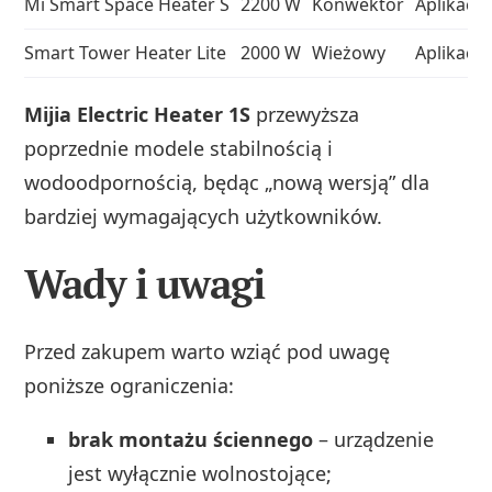
Mi Smart Space Heater S
2200 W
Konwektor
Aplikacja
Smart Tower Heater Lite
2000 W
Wieżowy
Aplikacja
Mijia Electric Heater 1S
przewyższa
poprzednie modele stabilnością i
wodoodpornością, będąc „nową wersją” dla
bardziej wymagających użytkowników.
Wady i uwagi
Przed zakupem warto wziąć pod uwagę
poniższe ograniczenia:
brak montażu ściennego
– urządzenie
jest wyłącznie wolnostojące;