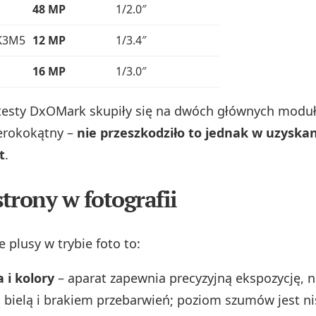
48 MP
1/2.0″
K3M5
12 MP
1/3.4″
16 MP
1/3.0″
testy DxOMark skupiły się na dwóch głównych moduł
erokokątny –
nie przeszkodziło to jednak w uzyska
t
.
trony w fotografii
 plusy w trybie foto to:
 i kolory
– aparat zapewnia precyzyjną ekspozycję, 
 bielą i brakiem przebarwień; poziom szumów jest n