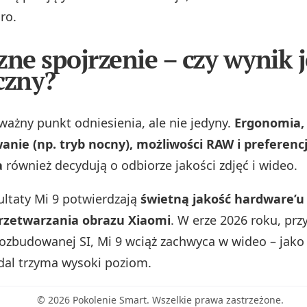
ro.
zne spojrzenie – czy wynik j
czny?
ażny punkt odniesienia, ale nie jedyny.
Ergonomia,
nie (np. tryb nocny), możliwości RAW i preferenc
a
również decydują o odbiorze jakości zdjęć i wideo.
ultaty Mi 9 potwierdzają
świetną jakość hardware’u 
rzetwarzania obrazu Xiaomi
. W erze 2026 roku, pr
rozbudowanej SI, Mi 9 wciąż zachwyca w wideo – jak
dal trzyma wysoki poziom.
© 2026 Pokolenie Smart. Wszelkie prawa zastrzeżone.