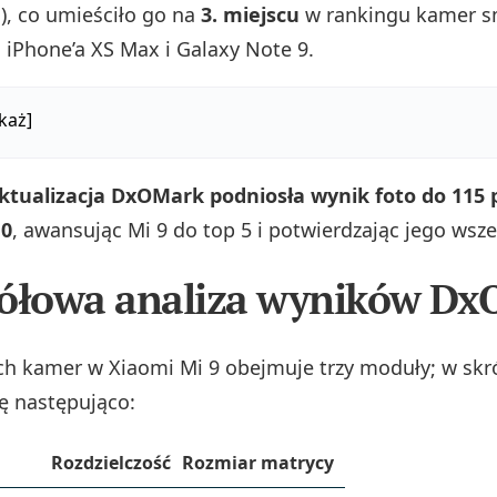
), co umieściło go na
3. miejscu
w rankingu kamer s
 iPhone’a XS Max i Galaxy Note 9.
każ]
aktualizacja DxOMark podniosła wynik foto do 115
10
, awansując Mi 9 do top 5 i potwierdzając jego wsz
gółowa analiza wyników D
ch kamer w Xiaomi Mi 9 obejmuje trzy moduły; w skr
ię następująco:
Rozdzielczość
Rozmiar matrycy