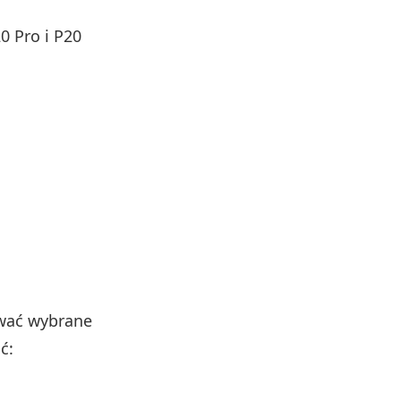
0 Pro i P20
ować wybrane
ć: