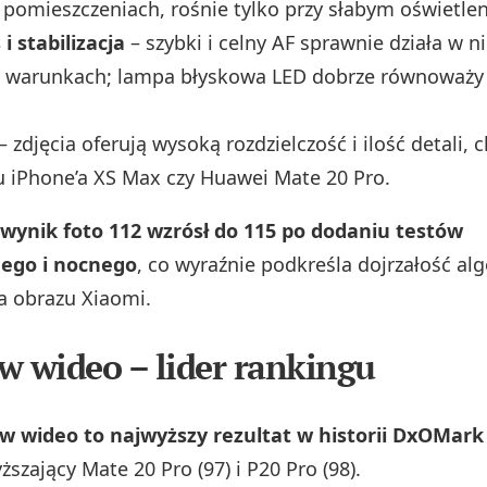
w pomieszczeniach, rośnie tylko przy słabym oświetlen
i stabilizacja
– szybki i celny AF sprawnie działa w n
h warunkach; lampa błyskowa LED dobrze równoważy 
– zdjęcia oferują wysoką rozdzielczość i ilość detali, 
 u iPhone’a XS Max czy Huawei Mate 20 Pro.
wynik foto 112 wzrósł do 115 po dodaniu testów
ego i nocnego
, co wyraźnie podkreśla dojrzałość a
a obrazu Xiaomi.
w wideo – lider rankingu
w wideo to najwyższy rezultat w historii DxOMark
ższający Mate 20 Pro (97) i P20 Pro (98).