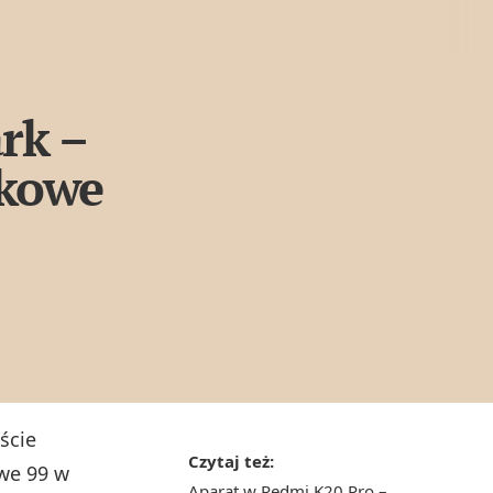
rk –
tkowe
ście
Czytaj też:
we 99 w
Aparat w Redmi K20 Pro –