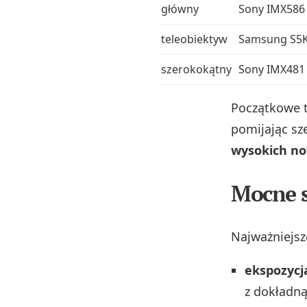
główny
Sony IMX586
teleobiektyw
Samsung S5
szerokokątny
Sony IMX481
Początkowe 
pomijając sz
wysokich no
Mocne s
Najważniejsze
ekspozycja
z dokładną