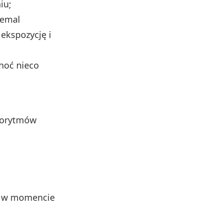
iu;
iemal
ekspozycję i
choć nieco
lgorytmów
w momencie