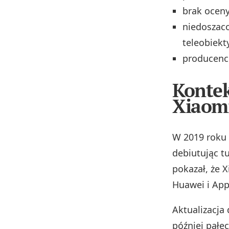
brak oceny
niedoszaco
teleobiekt
producenci
Kontek
Xiaom
W 2019 roku 
debiutując t
pokazał, że X
Huawei i App
Aktualizacja
później pałe