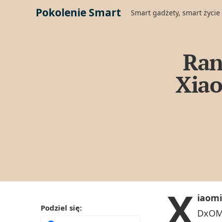
Pokolenie Smart
Smart gadżety, smart życie
Ran
Xiao
X
iaomi
Podziel się:
DxOMa