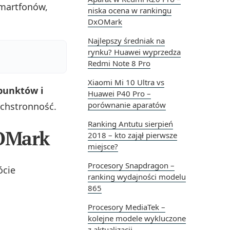
martfonów,
niska ocena w rankingu
DxOMark
Najlepszy średniak na
rynku? Huawei wyprzedza
Redmi Note 8 Pro
Xiaomi Mi 10 Ultra vs
 punktów i
Huawei P40 Pro –
porównanie aparatów
echstronność.
Ranking Antutu sierpień
xOMark
2018 – kto zajął pierwsze
miejsce?
Procesory Snapdragon –
ócie
ranking wydajności modelu
865
Procesory MediaTek –
kolejne modele wykluczone
z aktualizacji