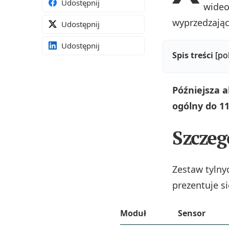
Udostępnij
wideo
wyprzedzając
Udostępnij
Udostępnij
Spis treści
[po
Późniejsza 
ogólny do 1
Szcze
Zestaw tylny
prezentuje s
Moduł
Sensor