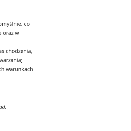
omyślnie, co
e oraz w
as chodzenia,
warzania;
ych warunkach
ad.