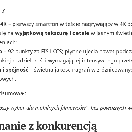
ty:
 4K
– pierwszy smartfon w teście nagrywający w 4K d
się na
wyjątkową teksturę i detale
w jasnym świetl
eniach;
a
– 92 punkty za EIS i OIS; płynne ujęcia nawet podcz
iej rozdzielczości wymagającej intensywnego przet
 i spójność
– świetna jakość nagrań w zróżnicowan
iowych.
dsumował:
epszy wybór dla mobilnych filmowców”, bez poważnych w
anie z konkurencją