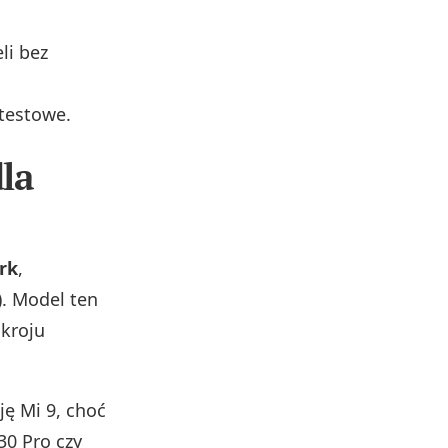
li bez
testowe.
dla
rk
,
). Model ten
okroju
ę Mi 9, choć
30 Pro czy