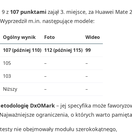
 9 z
107 punktami
zajął 3. miejsce, za Huawei Mate 2
. Wyprzedził m.in. następujące modele:
Ogólny wynik
Foto
Wideo
107 (później 110)
112 (później 115)
99
105
–
–
103
–
–
Niższy
–
–
etodologię DxOMark
– jej specyfika może faworyz
 Najważniejsze ograniczenia, o których warto pamięta
 testy nie obejmowały modułu szerokokątnego,