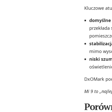
Kluczowe atu
domyślne
przekłada 
pomieszcz
stabilizacj
mimo wysok
niski szum
oświetlen
DxOMark po
Mi 9 to „najl
Porówn