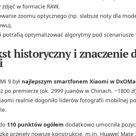
 zdjęć w formacie RAW,
wanie zoomu optycznego (np. słabsze noty dla mode
ywu),
 potrafią optymalizować algorytmy pod scenariusze 
st historyczny i znaczenie 
i
Mi 9 był
najlepszym smartfonem Xiaomi w DxOMa
uż po premierze (ok. 2999 juanów w Chinach, ~1800 zł
iaomi realnie dogoniło liderów fotografii mobilnej p
le.
 do
110 punktów ogółem
dodatkowo umocniła pozycj
czkę przejęły nowsze konstrukcje, m.in. Huawei Mate 