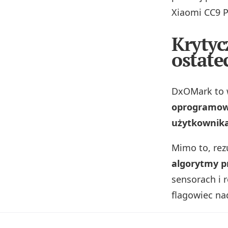
Xiaomi CC9 P
Krytyc
ostate
DxOMark to w
oprogramowa
użytkownik
Mimo to, rez
algorytmy p
sensorach i 
flagowiec na