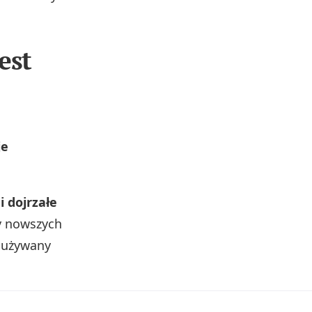
est
je
i dojrzałe
zy nowszych
o używany