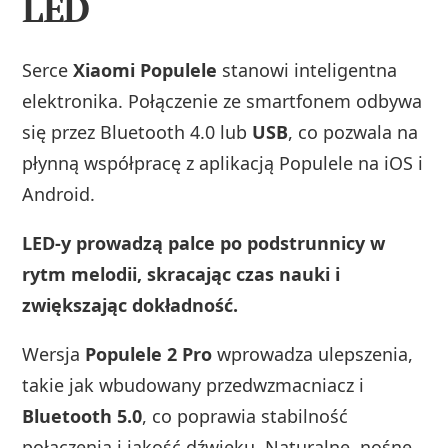
LED
Serce
Xiaomi Populele
stanowi inteligentna
elektronika. Połączenie ze smartfonem odbywa
się przez Bluetooth 4.0 lub
USB
, co pozwala na
płynną współpracę z aplikacją Populele na iOS i
Android.
LED-y prowadzą palce po podstrunnicy w
rytm melodii, skracając czas nauki i
zwiększając dokładność.
Wersja
Populele 2 Pro
wprowadza ulepszenia,
takie jak wbudowany przedwzmacniacz i
Bluetooth 5.0
, co poprawia stabilność
połączenia i jakość dźwięku. Naturalne, nośne