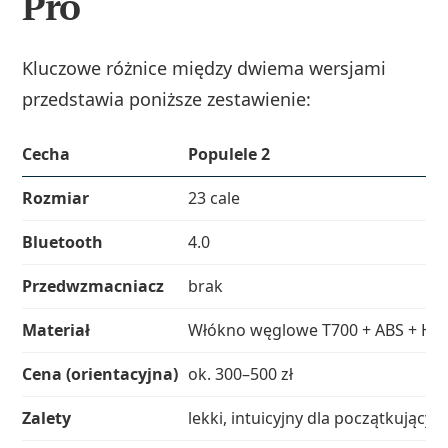
Pro
Kluczowe różnice między dwiema wersjami
przedstawia poniższe zestawienie:
Cecha
Populele 2
Rozmiar
23 cale
Bluetooth
4.0
Przedwzmacniacz
brak
Materiał
Włókno węglowe T700 + ABS + HP
Cena (orientacyjna)
ok. 300–500 zł
Zalety
lekki, intuicyjny dla początkującyc