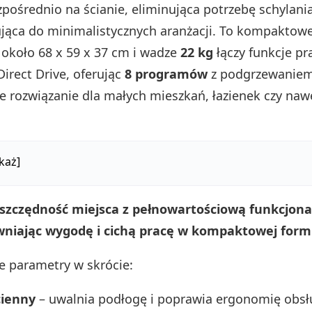
pośrednio na ścianie, eliminująca potrzebę schylania 
ująca do minimalistycznych aranżacji. To kompaktow
około 68 x 59 x 37 cm i wadze
22 kg
łączy funkcje pr
irect Drive, oferując
8 programów
z podgrzewanie
ne rozwiązanie dla małych mieszkań, łazienek czy naw
każ]
 oszczędność miejsca z pełnowartościową funkcjona
ewniając wygodę i cichą pracę w kompaktowej form
e parametry w skrócie:
cienny
– uwalnia podłogę i poprawia ergonomię obsł