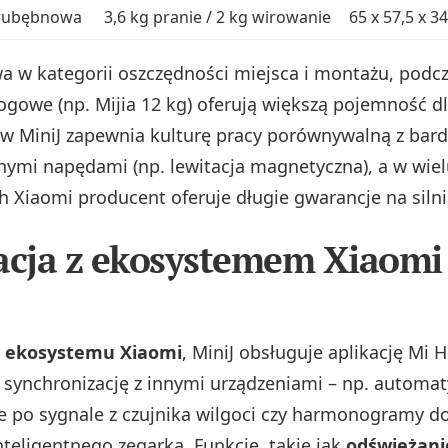
dwubębnowa
3,6 kg pranie / 2 kg wirowanie
65 x 57,5 x 3
 w kategorii oszczędności miejsca i montażu, podc
gowe (np. Mijia 12 kg) oferują większą pojemność dl
w MiniJ zapewnia kulturę pracy porównywalną z bard
mi napędami (np. lewitacja magnetyczna), a w wiel
h Xiaomi producent oferuje długie gwarancje na silni
acja z ekosystemem Xiaomi
t
ekosystemu Xiaomi
, MiniJ obsługuje aplikację Mi 
 synchronizację z innymi urządzeniami – np. automa
e po sygnale z czujnika wilgoci czy harmonogramy 
nteligentnego zegarka. Funkcje, takie jak
odświeżani