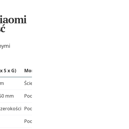
iaomi
ć
rnymi
 S x G)
Montaż
Kluczowe cechy
cm
Ścienny
Direct Drive, 8 programów do 95°C,
850 mm
Podłogowy
1400 obr./min, suszenie, do 25% os
zerokości
Podłogowy
Silnik z lewitacją magnetyczną, 25
Podłogowy
31 programów, szybki tryb 12 min,