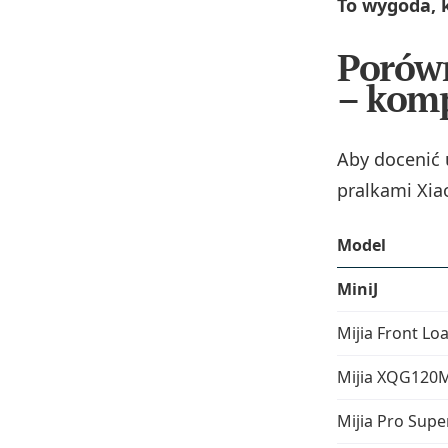
To wygoda, 
Porów
– kom
Aby docenić
pralkami Xia
Model
MiniJ
Mijia Front Lo
Mijia XQG120
Mijia Pro Super