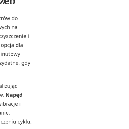
zeb
trów do
wych na
zyszczenie i
 opcja dla
‑minutowy
rzydatne, gdy
lizując
ów.
Napęd
ibracje i
anie,
zeniu cyklu.