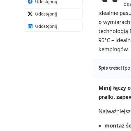
Udostępnij
bez
idealnie pas
Udostępnij
o wymiarach 
Udostępnij
technologią D
95°C – ideal
kempingów.
Spis treści
[po
MiniJ łączy
pralki, zap
Najważniejsz
montaż ś