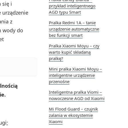
się i
przykład inteligentnego
e urządzenie
AGD typu Smart
ania z
Pralka Redmi 1A – tanie
urządzenie automatyczne
m wody do
bez funkcji smart
et
Pralka Xiaomi Moyu – czy
warto kupić składaną
pralkę?
Mini pralka Xiaomi Moyu –
inteligentne urządzenie
przenośne
lnością
Inteligentna pralka Viomi –
ie.
nowoczesne AGD od Xiaomi
Mi Flood Guard – czujnik
zalania w ekosystemie
Xiaomi
ugi;