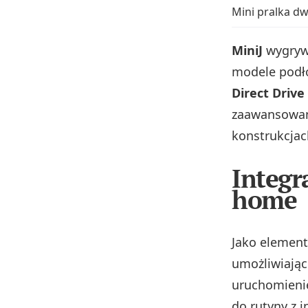
Mini pralka 
MiniJ
wygrywa
modele podło
Direct Drive
zaawansowany
konstrukcjac
Integr
home
Jako elemen
umożliwiając
uruchomieni
do rutyny z i