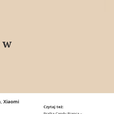
–
 w
a,
Xiaomi
Czytaj też:
Pralka Candy Bianca –