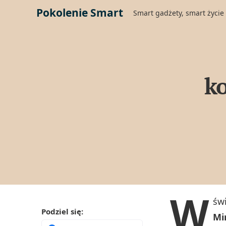
Pokolenie Smart
Smart gadżety, smart życie
k
W
św
Podziel się:
Mi