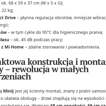
 ok. 68 x 59 x 37 cm (W x S x G);
 22 kg;
ect Drive
– płynna regulacja obrotów, mniejsze wibracj
rgii;
mów
– w tym cykle do 95°C dla higienicznego prania;
łasu
– ok. 45 dB podczas pracy;
a z Mi Home
– zdalne sterowanie i powiadomienia.
towa konstrukcja i monta
y – rewolucja w małych
rzeniach
tą
MiniJ
jest jej ścienny montaż, znany z pralni samo
o ułatwia obsługę – drzwi znajdują się na wysokości 
 pochylania się. Wymiary
68 cm wysokości, 59 cm sze