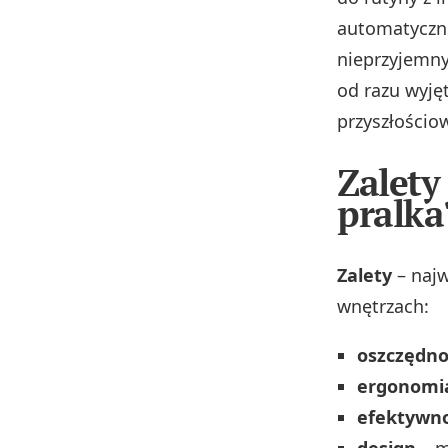
automatyczne
nieprzyjemny
od razu wyję
przyszłościo
Zalety
pralka
Zalety
– najw
wnętrzach:
oszczędno
ergonomi
efektywn