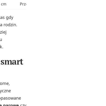
4 cm
Przenośna
15‑min cykl, plastikowa obudowa
zas gdy
a rodzin.
ziej
u
k.
 smart
Home,
tyczne
dopasowane
e parowe
czy