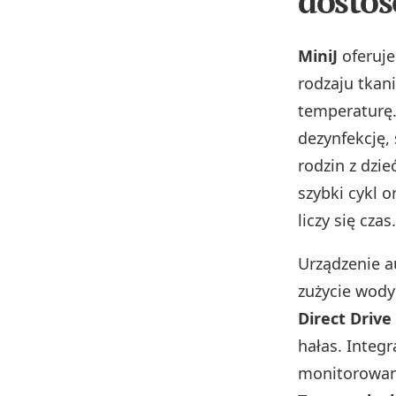
dostos
MiniJ
oferuj
rodzaju tkan
temperaturę
dezynfekcję, 
rodzin z dzi
szybki cykl o
liczy się czas.
Urządzenie a
zużycie wody
Direct Drive
hałas. Integ
monitorowan