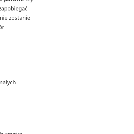
 zapobiegać
nie zostanie
ór
małych