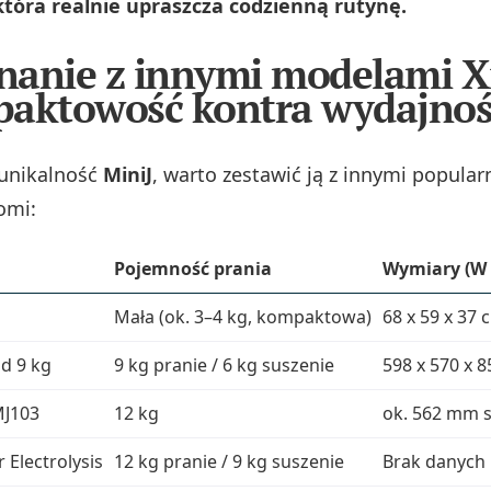
która realnie upraszcza codzienną rutynę.
nanie z innymi modelami X
paktowość kontra wydajnoś
 unikalność
MiniJ
, warto zestawić ją z innymi popula
omi:
Pojemność prania
Wymiary (W x
Mała (ok. 3–4 kg, kompaktowa)
68 x 59 x 37 
ad 9 kg
9 kg pranie / 6 kg suszenie
598 x 570 x 
MJ103
12 kg
ok. 562 mm s
 Electrolysis
12 kg pranie / 9 kg suszenie
Brak danych