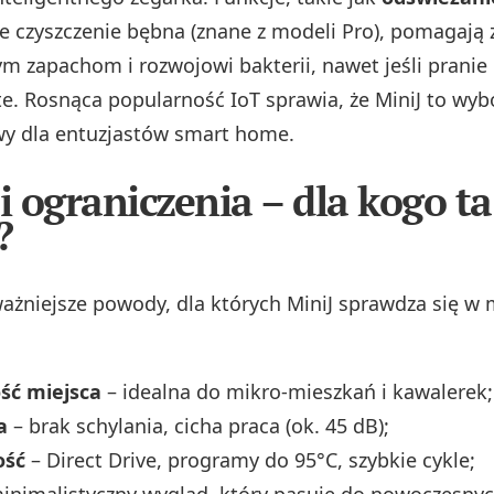
 czyszczenie bębna (znane z modeli Pro), pomagają
m zapachom i rozwojowi bakterii, nawet jeśli pranie 
te. Rosnąca popularność IoT sprawia, że MiniJ to wyb
wy dla entuzjastów smart home.
 i ograniczenia – dla kogo ta
?
ażniejsze powody, dla których MiniJ sprawdza się w 
ść miejsca
– idealna do mikro‑mieszkań i kawalerek;
a
– brak schylania, cicha praca (ok. 45 dB);
ość
– Direct Drive, programy do 95°C, szybkie cykle;