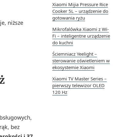
Xiaomi Mijia Pressure Rice
Cooker 5L – urządzenie do
gotowania ryżu
e, niższe
Mikrofalówka Xiaomi z Wi-
Fi – inteligentne urządzenie
do kuchni
Ściemniacz Yeelight –
sterowanie oświetleniem w
ekosystemie Xiaomi
ż
Xiaomi TV Master Series –
pierwszy telewizor OLED
120 Hz
obsługowych,
rąk, bez
rokości i 37