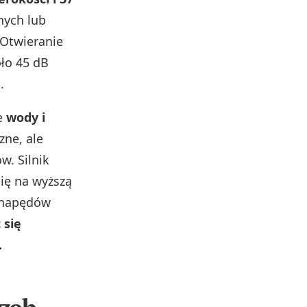
nych lub
 Otwieranie
oło 45 dB
.
e
wody i
zne, ale
w. Silnik
się na wyższą
m napędów
 się
.