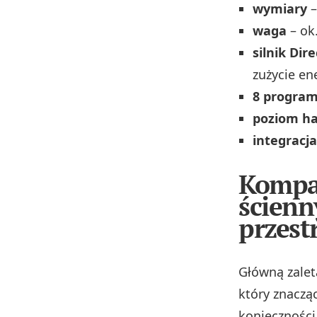
wymiary
–
waga
– ok.
silnik Dir
zużycie ene
8 progra
poziom ha
integracj
Kompak
ścienn
przest
Główną zale
który znacząc
konieczności