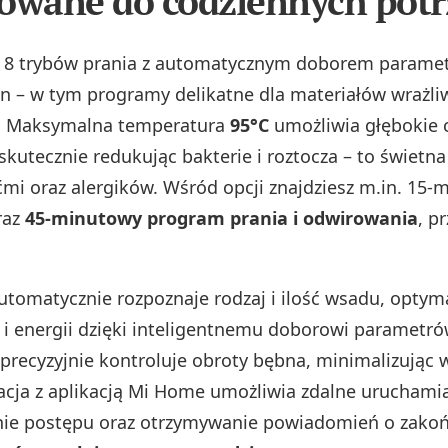
owane do codziennych potr
e 8 trybów prania z automatycznym doborem parame
in – w tym programy delikatne dla materiałów wrażli
. Maksymalna temperatura
95°C
umożliwia głębokie c
skutecznie redukując bakterie i roztocza – to świetna
ećmi oraz alergików. Wśród opcji znajdziesz m.in. 15
raz
45‑minutowy program prania i odwirowania
, p
utomatycznie rozpoznaje rodzaj i ilość wsadu, optyma
 i energii dzięki inteligentnemu doborowi parametr
precyzyjnie kontroluje obroty bębna, minimalizując w
racja z aplikacją Mi Home umożliwia zdalne uruchami
ie postępu oraz otrzymywanie powiadomień o zakońc