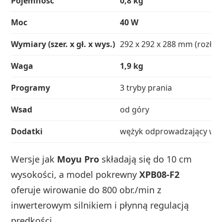
Pojemność
0,8 kg
Moc
40 W
Wymiary (szer. x gł. x wys.)
292 x 292 x 288 mm (rozłoż
Waga
1,9 kg
Programy
3 tryby prania
Wsad
od góry
Dodatki
wężyk odprowadzający wod
Wersje jak
Moyu Pro
składają się do 10 cm
wysokości, a model pokrewny
XPB08-F2
oferuje wirowanie do 800 obr./min z
inwerterowym silnikiem i płynną regulacją
prędkości.