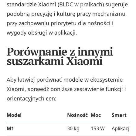
standardzie Xiaomi (BLDC w pralkach) sugeruje
podobną precyzję i kulturę pracy mechanizmu,
przy zachowaniu priorytetu dla nośności i
wygody obsługi w aplikacji.
Porównanie z innymi
suszarkami Xiaomi
Aby łatwiej porównać modele w ekosystemie
Xiaomi, sprawdź poniższe zestawienie funkcji i
orientacyjnych cen:
Model
Nośność
Moc
Smart
M1
30 kg
153 W
Aplikacja M