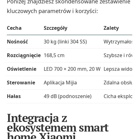
Poniżej znajdziesz skondensowane zestawienie
kluczowych parametrów i korzyści:
Cecha
Szczegóły
Zalety
Nośność
30 kg (linki 304 SS)
Wytrzymałość n
Rozciągnięcie
168,5 cm
Szybsze i rów
Oświetlenie
LED 700 × 200 mm, 20 W
Lepsza widoczn
Sterowanie
Aplikacja Mijia
Zdalna obsługa
Hałas
49 dB (podnoszenie)
Cicha eksploat
Integracja z
ekosystemem smart
home Xiaomi