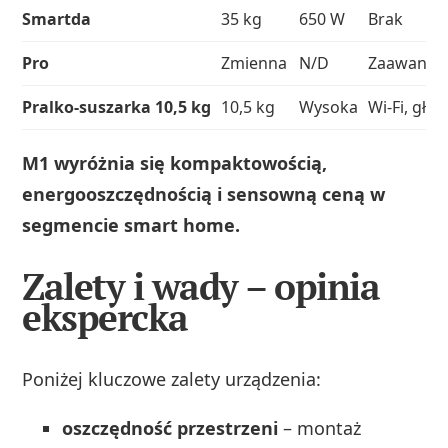
Smartda
35 kg
650 W
Brak
Pro
Zmienna
N/D
Zaawanso
Pralko‑suszarka 10,5 kg
10,5 kg
Wysoka
Wi‑Fi, głos
M1 wyróżnia się kompaktowością,
energooszczędnością i sensowną ceną w
segmencie smart home.
Zalety i wady – opinia
ekspercka
Poniżej kluczowe zalety urządzenia:
oszczędność przestrzeni
– montaż