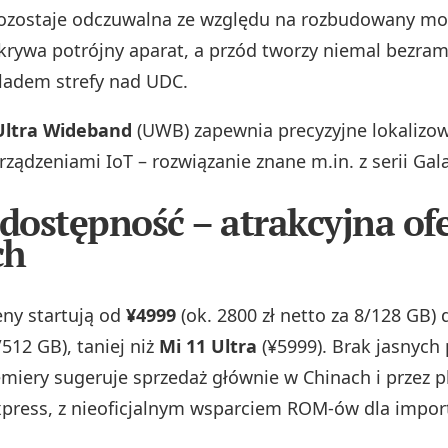
zostaje odczuwalna ze względu na rozbudowany mod
 skrywa potrójny aparat, a przód tworzy niemal bezram
ladem strefy nad UDC.
Ultra Wideband
(UWB) zapewnia precyzyjne lokalizow
ządzeniami IoT – rozwiązanie znane m.in. z serii Gala
 dostępność – atrakcyjna of
ch
ny startują od
¥4999
(ok. 2800 zł netto za 8/128 GB) 
/512 GB), taniej niż
Mi 11 Ultra
(¥5999). Brak jasnych
emiery sugeruje sprzedaż głównie w Chinach i przez 
xpress, z nieoficjalnym wsparciem ROM-ów dla impor