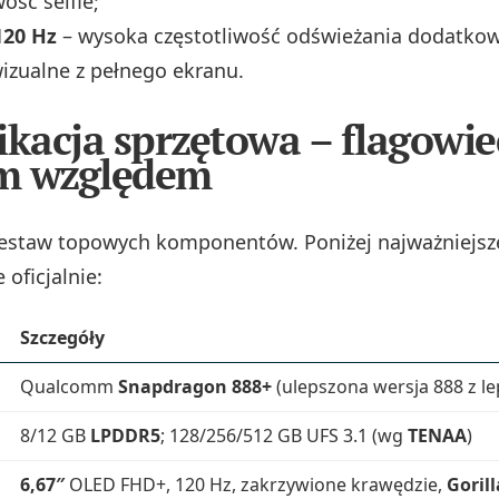
ość selfie;
120 Hz
– wysoka częstotliwość odświeżania dodatko
izualne z pełnego ekranu.
ikacja sprzętowa – flagowie
m względem
zestaw topowych komponentów. Poniżej najważniejsz
oficjalnie:
Szczegóły
Qualcomm
Snapdragon 888+
(ulepszona wersja 888 z l
8/12 GB
LPDDR5
; 128/256/512 GB UFS 3.1 (wg
TENAA
)
6,67″
OLED FHD+, 120 Hz, zakrzywione krawędzie,
Gorill