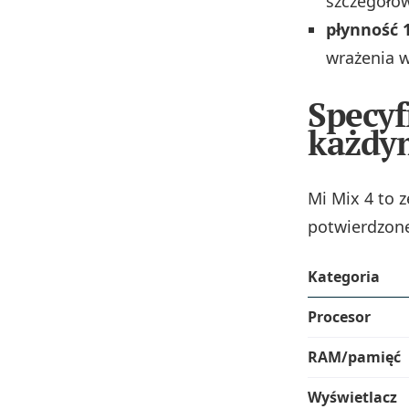
szczegółow
płynność 
wrażenia w
Specyf
każdy
Mi Mix 4 to 
potwierdzone 
Kategoria
Procesor
RAM/pamięć
Wyświetlacz