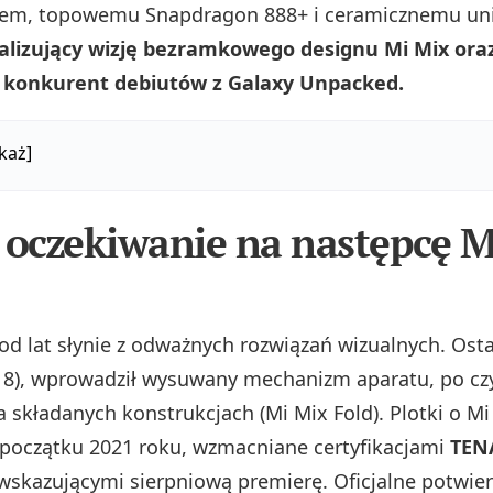
em, topowemu Snapdragon 888+ i ceramicznemu un
ealizujący wizję bezramkowego designu Mi Mix ora
 konkurent debiutów z Galaxy Unpacked.
każ]
 oczekiwanie na następcę M
 od lat słynie z odważnych rozwiązań wizualnych. Ost
18), wprowadził wysuwany mechanizm aparatu, po c
a składanych konstrukcjach (Mi Mix Fold). Plotki o Mi
 początku 2021 roku, wzmacniane certyfikacjami
TEN
wskazującymi sierpniową premierę. Oficjalne potwie