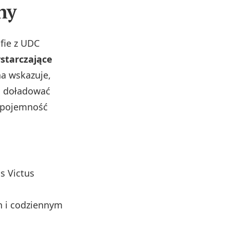
ny
fie z UDC
starczające
a wskazuje,
fi doładować
c pojemność
s Victus
h i codziennym