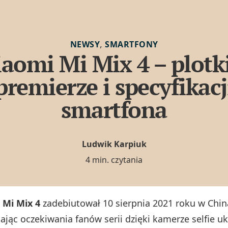
,
NEWSY
SMARTFONY
aomi Mi Mix 4 – plotk
premierze i specyfikacj
smartfona
Ludwik Karpiuk
4 min. czytania
 Mi Mix 4
zadebiutował 10 sierpnia 2021 roku w Chin
iając oczekiwania fanów serii dzięki kamerze selfie u