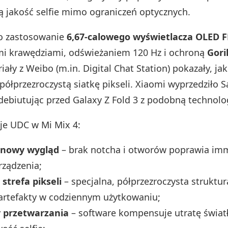
 jakość selfie mimo ograniczeń optycznych.
o zastosowanie
6,67-calowego wyświetlacza OLED 
i krawędziami, odświeżaniem 120 Hz i ochroną
Gori
riały z Weibo (m.in. Digital Chat Station) pokazały, j
z półprzezroczystą siatkę pikseli. Xiaomi wyprzedziło
 debiutując przed Galaxy Z Fold 3 z podobną technolo
aje UDC w Mi Mix 4:
anowy wygląd
– brak notcha i otworów poprawia imm
rządzenia;
strefa pikseli
– specjalna, półprzezroczysta struktu
artefakty w codziennym użytkowaniu;
 przetwarzania
– software kompensuje utratę światł