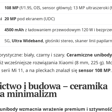
108 MP
(f/1.95, OIS, sensor główny); 13 MP ultraszeroki 
i
20 MP
pod ekranem (UDC)
4500 mAh
z ładowaniem przewodowym 120 W i bezpr
5G,
Ultra Wideband
, głośniki stereo, skaner linii papil
rystyczne: biały, czarny i szary.
Ceramiczne unibody
niż wcześniejsze rozwiązania Xiaomi (8 mm, 225 g). M
serii Mi 11, a na pleckach znalazł się
sensor 108 MP
.
ctwo i budowa – ceramika
ka minimalizm
unibody wzmacnia wrażenie premium i sztywność 