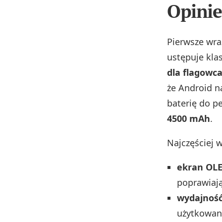
Opinie
Pierwsze wra
ustępuje kl
dla flagowca
że Android n
baterię do p
4500 mAh
.
Najczęściej 
ekran OLE
poprawiają
wydajność
użytkowan