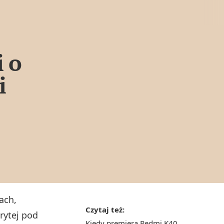
i o
i
ach,
Czytaj też:
krytej pod
Kiedy premiera Redmi K40