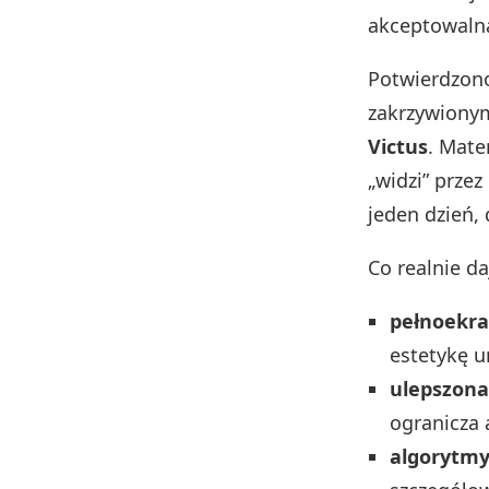
akceptowalną
Potwierdzon
zakrzywionym
Victus
. Mate
„widzi” prze
jeden dzień,
Co realnie d
pełnoekr
estetykę u
ulepszona 
ogranicza 
algorytmy