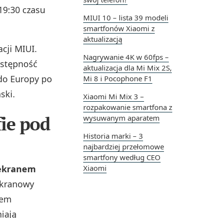
19:30 czasu
MIUI 10 – lista 39 modeli
smartfonów Xiaomi z
aktualizacją
acji MIUI.
Nagrywanie 4K w 60fps –
ostępność
aktualizacja dla Mi Mix 2S,
 do Europy po
Mi 8 i Pocophone F1
ski.
Xiaomi Mi Mix 3 –
rozpakowanie smartfona z
ie pod
wysuwanym aparatem
Historia marki – 3
najbardziej przełomowe
smartfony według CEO
 ekranem
Xiaomi
oekranowy
łem
iają