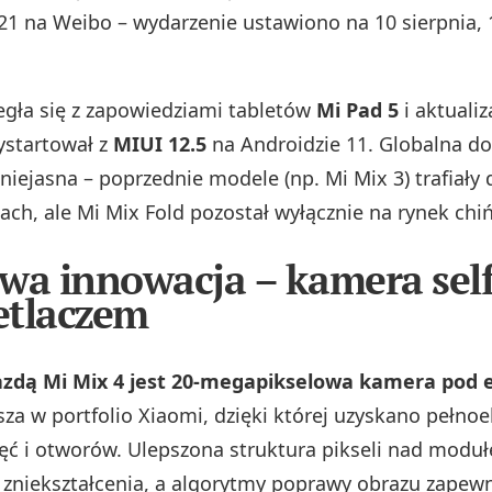
021 na Weibo – wydarzenie ustawiono na 10 sierpnia, 
egła się z zapowiedziami tabletów
Mi Pad 5
i aktualiz
ystartował z
MIUI 12.5
na Androidzie 11. Globalna d
niejasna – poprzednie modele (np. Mi Mix 3) trafiały
ach, ale Mi Mix Fold pozostał wyłącznie na rynek chiń
wa innowacja – kamera self
etlaczem
zdą Mi Mix 4 jest 20-megapikselowa kamera pod
sza w portfolio Xiaomi, dzięki której uzyskano pełn
ięć i otworów. Ulepszona struktura pikseli nad modu
 zniekształcenia, a algorytmy poprawy obrazu zapewn