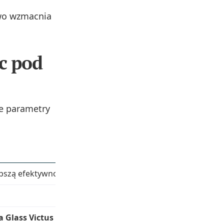
wo wzmacnia
c pod
e parametry
epszą efektywnością energetyczną)
a Glass Victus