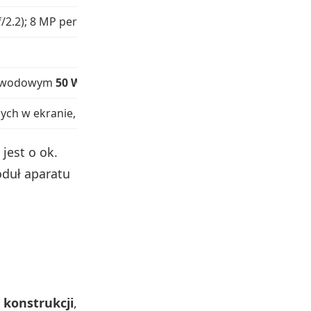
(f/2.2); 8 MP peryskopowy 5x (OIS)
zewodowym
50 W
arnych w ekranie, USB-C, MIUI 12.5 (Android 11)
jest o ok.
oduł aparatu
konstrukcji
,