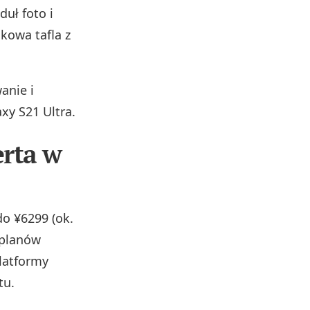
uł foto i
kowa tafla z
anie i
xy S21 Ultra.
erta w
do ¥6299 (ok.
 planów
platformy
tu.