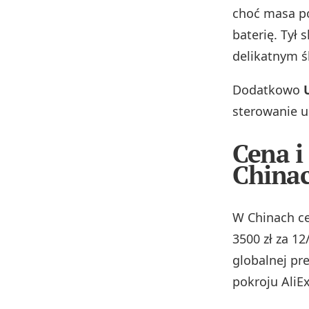
choć masa po
baterię. Tył
delikatnym ś
Dodatkowo
sterowanie ur
Cena i
China
W Chinach ce
3500 zł za 12
globalnej pr
pokroju AliE