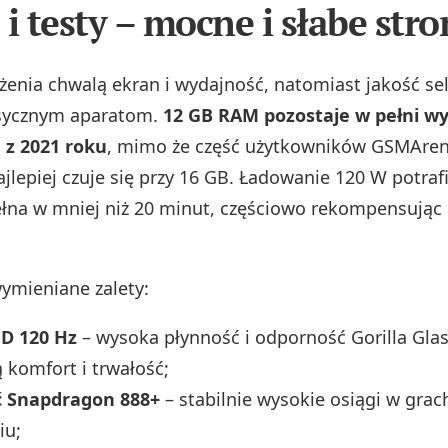
 i testy – mocne i słabe stro
żenia chwalą ekran i wydajność, natomiast jakość sel
asycznym aparatom.
12 GB RAM pozostaje w pełni wy
 z 2021 roku
, mimo że część użytkowników GSMAren
ajlepiej czuje się przy 16 GB. Ładowanie 120 W potra
ełna w mniej niż 20 minut, częściowo rekompensują
wymieniane zalety:
D 120 Hz
– wysoka płynność i odporność Gorilla Glas
 komfort i trwałość;
 Snapdragon 888+
– stabilnie wysokie osiągi w grac
iu;