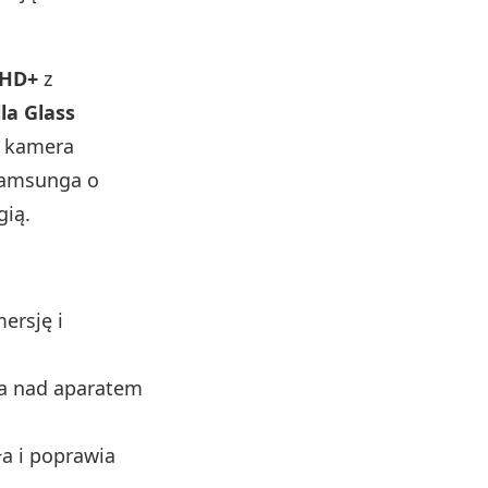
FHD+
z
lla Glass
ak kamera
 Samsunga o
gią.
ersję i
ra nad aparatem
a i poprawia