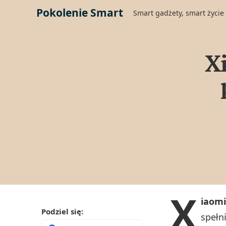
Pokolenie Smart
Smart gadżety, smart życie
Xi
X
iaomi
Podziel się:
spełn