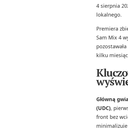
4 sierpnia 2
lokalnego.
Premiera zbi
Sam Mix 4 w
pozostawała 
kilku miesiąc
Kluczo
wyświ
Główną gwia
(UDC)
, pierw
front bez wc
minimalizuje