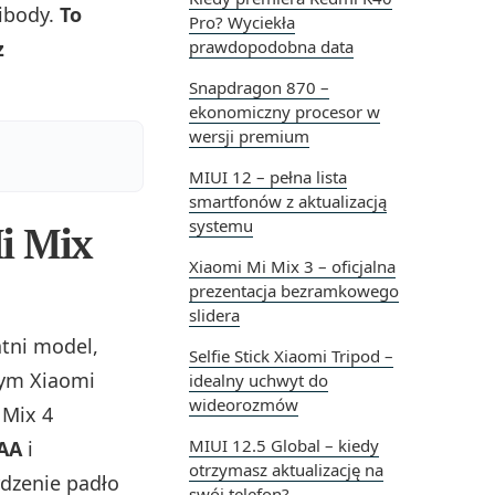
ibody.
To
Pro? Wyciekła
z
prawdopodobna data
Snapdragon 870 –
ekonomiczny procesor w
wersji premium
MIUI 12 – pełna lista
smartfonów z aktualizacją
systemu
i Mix
Xiaomi Mi Mix 3 – oficjalna
prezentacja bezramkowego
slidera
atni model,
Selfie Stick Xiaomi Tripod –
zym Xiaomi
idealny uchwyt do
wideorozmów
 Mix 4
MIUI 12.5 Global – kiedy
AA
i
otrzymasz aktualizację na
rdzenie padło
swój telefon?