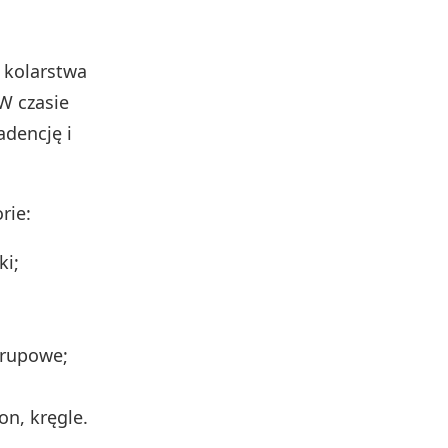
i kolarstwa
 W czasie
adencję i
rie:
ki;
 grupowe;
n, kręgle.