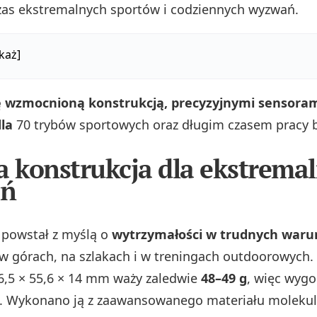
as ekstremalnych sportów i codziennych wyzwań.
każ]
ę wzmocnioną konstrukcją, precyzyjnymi sensoram
dla
70 trybów sportowych oraz długim czasem pracy ba
a konstrukcja dla ekstrema
ń
 powstał z myślą o
wytrzymałości w trudnych war
 w górach, na szlakach i w treningach outdoorowych.
,5 × 55,6 × 14 mm waży zaledwie
48–49 g
, więc wygo
ń. Wykonano ją z zaawansowanego materiału molekul