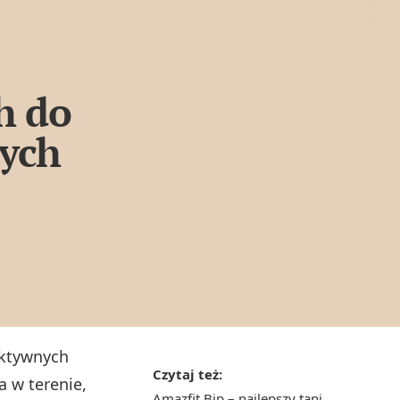
h do
nych
aktywnych
Czytaj też:
 w terenie,
Amazfit Bip – najlepszy tani