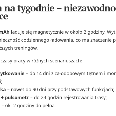
a na tygodnie – niezawodno
ce
 mAh
ładuje się magnetycznie w około 2 godziny. Wy
nieczność codziennego ładowania, co ma znaczenie 
ższych treningów.
 czasy pracy w różnych scenariuszach:
żytkowanie
– do 14 dni z całodobowym tętnem i mo
;
rka
– nawet do 90 dni przy podstawowych funkcjach;
S + pulsometr
– do 23 godzin rejestrowania trasy;
e
– ok. 2 godziny do pełna.