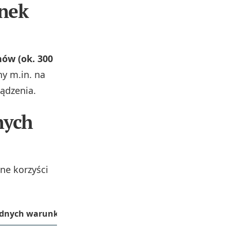
unek
nów (ok. 300
y m.in. na
ządzenia.
nych
zne korzyści
rudnych warunkach