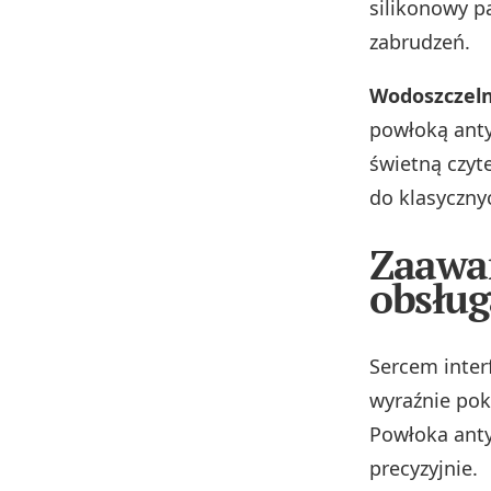
silikonowy p
zabrudzeń.
Wodoszczeln
powłoką anty
świetną czyt
do klasyczny
Zaawan
obsług
Sercem inter
wyraźnie pok
Powłoka anty
precyzyjnie.