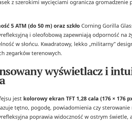
asek z szerokimi wycięciami ogranicza gromadzenie p
ość 5 ATM (do 50 m) oraz szkło
Corning Gorilla Glas
refleksyjną i oleofobową zapewniają odporność na ży
elność w słońcu. Kwadratowy, lekko „militarny” desig
ch zegarków terenowych.
sowany wyświetlacz i intu
a
fejsu jest
kolorowy ekran TFT 1,28 cala (176 × 176 p
azuje tętno, pogodę, powiadomienia czy sterowanie
refleksyjna poprawia widoczność w ostrym świetle, a