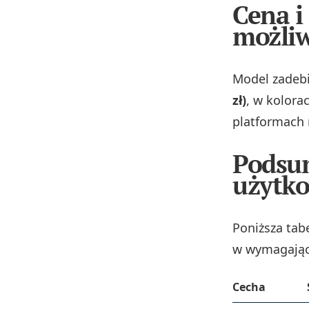
Cena i
możliw
Model zadebi
zł)
, w kolora
platformach 
Podsu
użytk
Poniższa tabe
w wymagając
Cecha