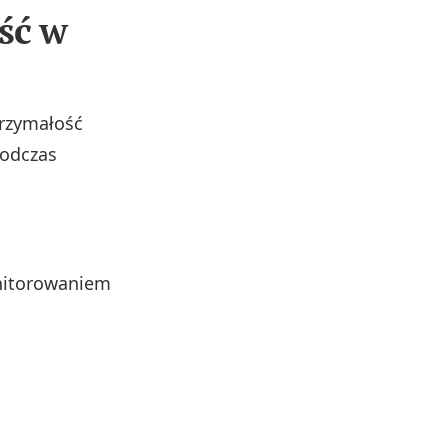
ść w
trzymałość
podczas
nitorowaniem