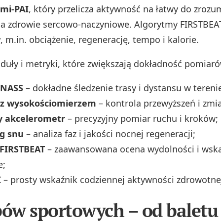
mi-PAI
, który przelicza aktywność na łatwy do zrozu
a zdrowie sercowo-naczyniowe. Algorytmy FIRSTBEAT
w
, m.in. obciążenie, regenerację, tempo i kalorie.
uły i metryki, które zwiększają dokładność pomiaró
ONASS
– dokładne śledzenie trasy i dystansu w tereni
 z wysokościomierzem
– kontrola przewyższeń i zmia
y akcelerometr
– precyzyjny pomiar ruchu i kroków;
g snu
– analiza faz i jakości nocnej regeneracji;
FIRSTBEAT
– zaawansowana ocena wydolności i wsk
e;
I
– prosty wskaźnik codziennej aktywności zdrowotne
bów sportowych – od baletu