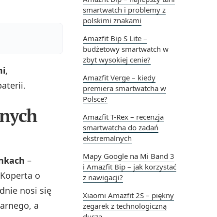
smartwatch i problemy z
polskimi znakami
Amazfit Bip S Lite –
budżetowy smartwatch w
zbyt wysokiej cenie?
i,
Amazfit Verge – kiedy
terii.
premiera smartwatcha w
Polsce?
lnych
Amazfit T-Rex – recenzja
smartwatcha do zadań
ekstremalnych
Mapy Google na Mi Band 3
unkach
–
i Amazfit Bip – jak korzystać
 Koperta o
z nawigacji?
dnie nosi się
Xiaomi Amazfit 2S – piękny
arnego, a
zegarek z technologiczną
duszą