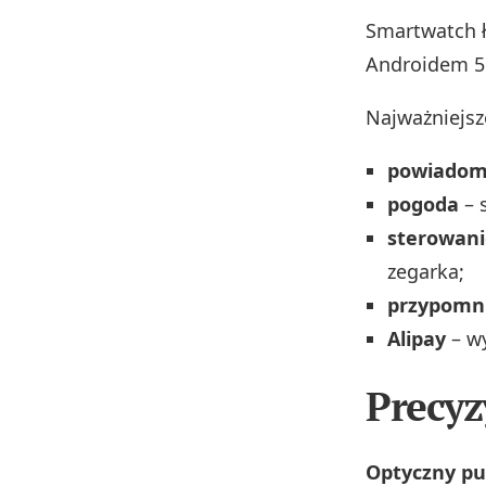
Smartwatch ł
Androidem 5
Najważniejsz
powiadom
pogoda
– 
sterowan
zegarka;
przypomn
Alipay
– wy
Precyz
Optyczny pu