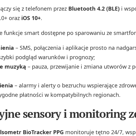
ączy się z telefonem przez
Bluetooth 4.2 (BLE)
i wspó
.0+ oraz
iOS 10+
.
e funkcje smart dostępne po sparowaniu ze smartfo
ienia
– SMS, połączenia i aplikacje prosto na nadgar
szybki podgląd warunków i prognozy;
ie muzyką
– pauza, przewijanie i zmiana utworów z 
ienia
– alarmy i alerty o bezruchu wspierające zdrow
godne płatności w kompatybilnych regionach.
yjne sensory i monitoring 
lsometr BioTracker PPG
monitoruje tętno 24/7, ws