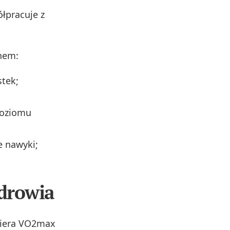
łpracuje z
nem:
stek;
poziomu
e nawyki;
zdrowia
piera VO2max