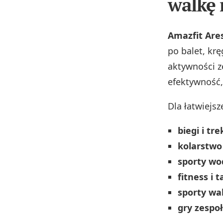
walkę 
Amazfit Ares
po balet, kr
aktywności z
efektywność,
Dla łatwiejs
biegi i tr
kolarstwo
sporty w
fitness i t
sporty wal
gry zespoł