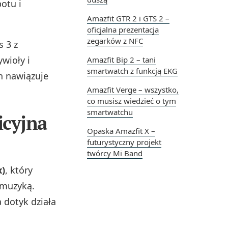
otu i
Amazfit GTR 2 i GTS 2 –
oficjalna prezentacja
zegarków z NFC
s 3 z
wioły i
Amazfit Bip 2 – tani
smartwatch z funkcją EKG
n nawiązuje
Amazfit Verge – wszystko,
co musisz wiedzieć o tym
smartwatchu
icyjna
Opaska Amazfit X –
futurystyczny projekt
twórcy Mi Band
x)
, który
 muzyką.
 dotyk działa