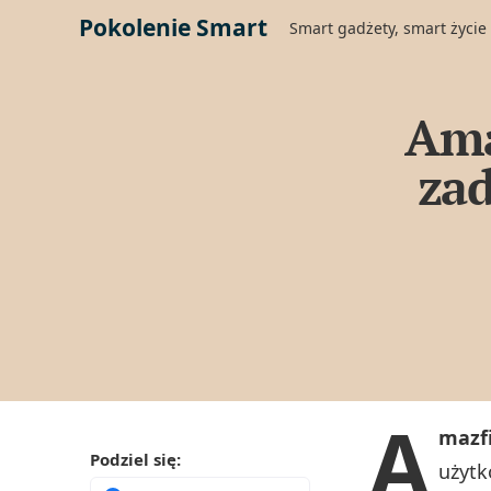
Pokolenie Smart
Smart gadżety, smart życie
Ama
zad
A
mazfi
Podziel się:
użytk