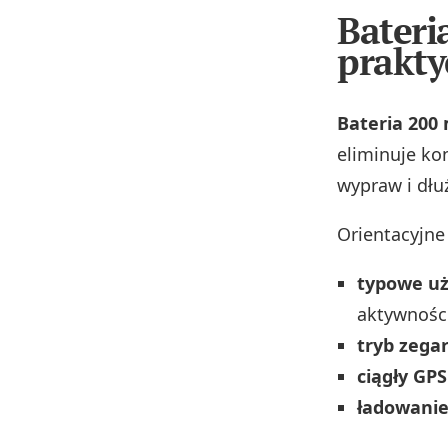
Bateri
prakty
Bateria 200
eliminuje ko
wypraw i dłu
Orientacyjne
typowe u
aktywności
tryb zega
ciągły GP
ładowani