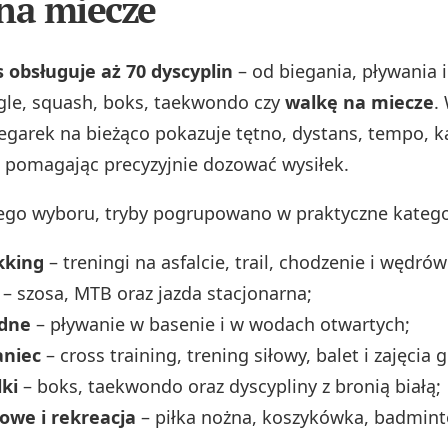
na miecze
 obsługuje aż 70 dyscyplin
– od biegania, pływania 
ęgle, squash, boks, taekwondo czy
walkę na miecze
.
egarek na bieżąco pokazuje tętno, dystans, tempo, k
 pomagając precyzyjnie dozować wysiłek.
zego wyboru, tryby pogrupowano w praktyczne katego
ekking
– treningi na asfalcie, trail, chodzenie i wędrów
– szosa, MTB oraz jazda stacjonarna;
odne
– pływanie w basenie i w wodach otwartych;
aniec
– cross training, trening siłowy, balet i zajęcia
ki
– boks, taekwondo oraz dyscypliny z bronią białą;
owe i rekreacja
– piłka nożna, koszykówka, badminto