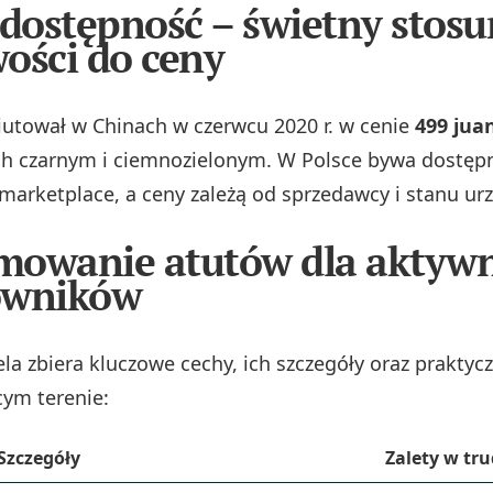
 dostępność – świetny stos
ości do ceny
utował w Chinach w czerwcu 2020 r. w cenie
499 jua
ch czarnym i ciemnozielonym. W Polsce bywa dostępn
marketplace, a ceny zależą od sprzedawcy i stanu ur
mowanie atutów dla aktyw
owników
la zbiera kluczowe cechy, ich szczegóły oraz praktyc
ym terenie:
Szczegóły
Zalety w t