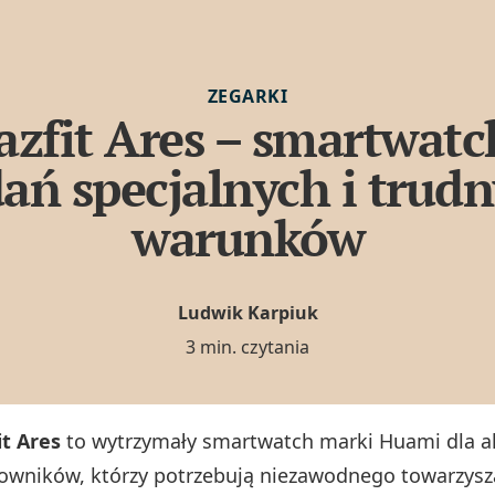
ZEGARKI
zfit Ares – smartwatc
ań specjalnych i trud
warunków
Ludwik Karpiuk
3 min. czytania
t Ares
to wytrzymały smartwatch marki Huami dla 
owników, którzy potrzebują niezawodnego towarzysza