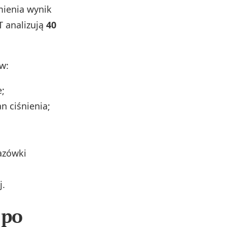
mienia wynik
 analizują
40
w:
e;
n ciśnienia;
azówki
j.
 po