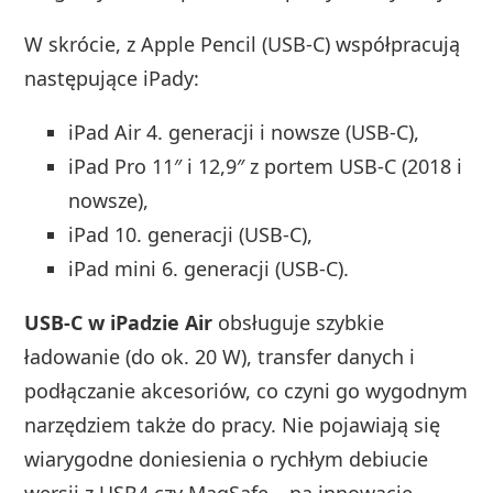
W skrócie, z Apple Pencil (USB‑C) współpracują
następujące iPady:
iPad Air 4. generacji i nowsze (USB‑C),
iPad Pro 11″ i 12,9″ z portem USB‑C (2018 i
nowsze),
iPad 10. generacji (USB‑C),
iPad mini 6. generacji (USB‑C).
USB‑C w iPadzie Air
obsługuje szybkie
ładowanie (do ok. 20 W), transfer danych i
podłączanie akcesoriów, co czyni go wygodnym
narzędziem także do pracy. Nie pojawiają się
wiarygodne doniesienia o rychłym debiucie
wersji z USB4 czy MagSafe – na innowacje