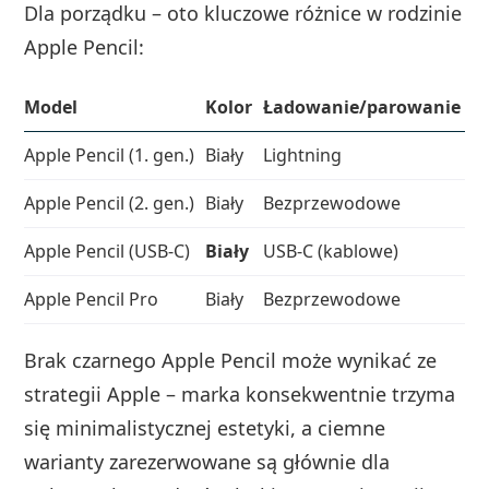
Dla porządku – oto kluczowe różnice w rodzinie
Apple Pencil:
Model
Kolor
Ładowanie/parowanie
N
Apple Pencil (1. gen.)
Biały
Lightning
T
Apple Pencil (2. gen.)
Biały
Bezprzewodowe
T
Apple Pencil (USB‑C)
Biały
USB‑C (kablowe)
N
Apple Pencil Pro
Biały
Bezprzewodowe
T
Brak czarnego Apple Pencil może wynikać ze
strategii Apple – marka konsekwentnie trzyma
się minimalistycznej estetyki, a ciemne
warianty zarezerwowane są głównie dla