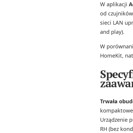
W aplikacji
A
od czujników
sieci LAN up
and play).
W porównani
HomeKit, na
Specyf
zaawa
Trwała obud
kompaktowe w
Urządzenie p
RH (bez kond