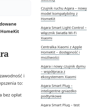
Czujnik ruchu Aqara – nowy
model kompatybilny z
HomeKit
budowane
Aqara Smart Light Control –
a HomeKit
włącznik światła Wi-Fi
Xiaomi
Centralka Xiaomi z Apple
ara
HomeKit – dostępność i
możliwości
Aqara i nowy czujnik dymu
– współpraca z
ezawodność i
ekosystemem Xiaomi
pszenia to:
Aqara Smart Plug –
inteligentne gniazdko
a bez opłat
podtynkowe
Aqara Smart Plug – test