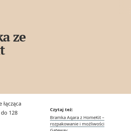
ka ze
t
 łącząca
Czytaj też:
 do 128
Bramka Aqara z HomeKit –
rozpakowanie i możliwości
Gateway