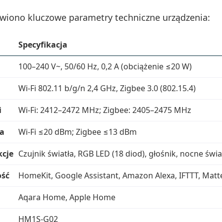
awiono kluczowe parametry techniczne urządzenia:
Specyfikacja
100–240 V~, 50/60 Hz, 0,2 A (obciążenie ≤20 W)
Wi‑Fi 802.11 b/g/n 2,4 GHz, Zigbee 3.0 (802.15.4)
i
Wi‑Fi: 2412–2472 MHz; Zigbee: 2405–2475 MHz
a
Wi‑Fi ≤20 dBm; Zigbee ≤13 dBm
kcje
Czujnik światła, RGB LED (18 diod), głośnik, nocne świa
ość
HomeKit, Google Assistant, Amazon Alexa, IFTTT, Matte
Aqara Home, Apple Home
HM1S-G02