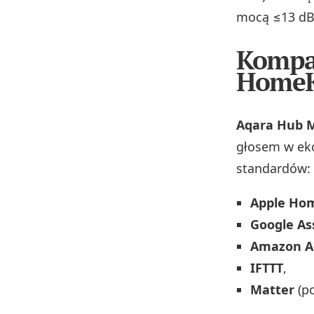
mocą ≤13 d
Kompat
HomeK
Aqara Hub 
głosem w eko
standardów:
Apple Ho
Google As
Amazon A
IFTTT
,
Matter
(po