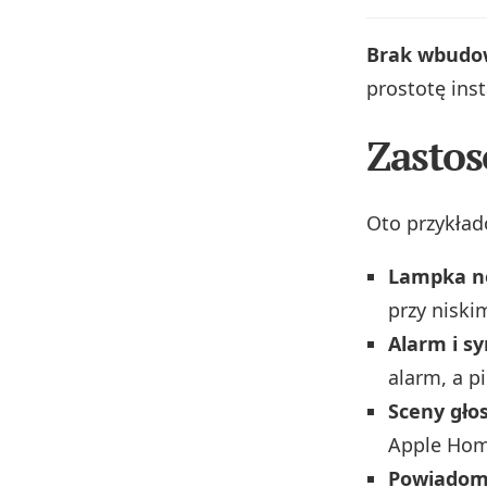
Brak wbudow
prostotę insta
Zastos
Oto przykład
Lampka n
przy niski
Alarm i s
alarm, a p
Sceny głos
Apple Hom
Powiadomi