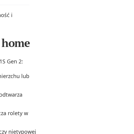
ość i
t home
1S Gen 2:
mierzchu lub
 odtwarza
za rolety w
 czy nietypowej