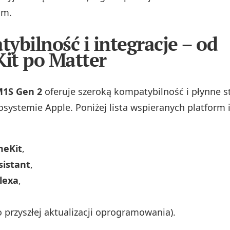
Bm.
ybilność i integracje – od
it po Matter
M1S Gen 2
oferuje szeroką kompatybilność i płynne 
systemie Apple. Poniżej lista wspieranych platform 
meKit
,
sistant
,
lexa
,
 przyszłej aktualizacji oprogramowania).