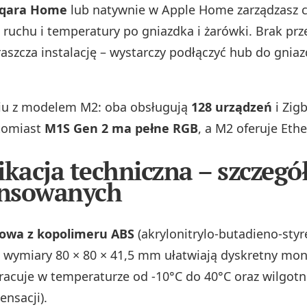
qara Home
lub natywnie w Apple Home zarządzasz ca
 ruchu i temperatury po gniazdka i żarówki. Brak p
raszcza instalację – wystarczy podłączyć hub do gniaz
u z modelem M2: oba obsługują
128 urządzeń
i Zigb
tomiast
M1S Gen 2 ma pełne RGB
, a M2 oferuje Ethe
ikacja techniczna – szczegół
nsowanych
owa z kopolimeru ABS
(akrylonitrylo-butadieno-styre
ymiary 80 × 80 × 41,5 mm ułatwiają dyskretny mon
racuje w temperaturze od -10°C do 40°C oraz wilgot
ensacji).