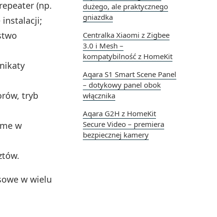
repeater (np.
dużego, ale praktycznego
gniazdka
instalacji;
ństwo
Centralka Xiaomi z Zigbee
3.0 i Mesh –
kompatybilność z HomeKit
nikaty
Aqara S1 Smart Scene Panel
– dotykowy panel obok
orów, tryb
włącznika
Aqara G2H z HomeKit
Secure Video – premiera
ome w
bezpiecznej kamery
ztów.
sowe w wielu