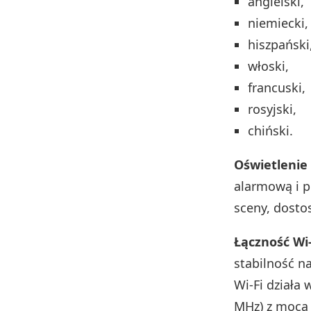
angielski,
niemiecki,
hiszpański
włoski,
francuski,
rosyjski,
chiński.
Oświetlenie
alarmową i p
sceny, dosto
Łączność Wi
stabilność n
Wi‑Fi działa
MHz) z mocą 