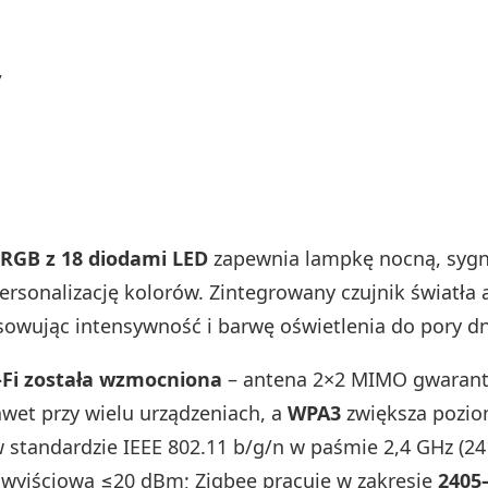
,
 RGB z 18 diodami LED
zapewnia lampkę nocną, sygna
ersonalizację kolorów. Zintegrowany czujnik światła
sowując intensywność i barwę oświetlenia do pory dn
‑Fi została wzmocniona
– antena 2×2 MIMO gwarant
awet przy wielu urządzeniach, a
WPA3
zwiększa pozio
 w standardzie IEEE 802.11 b/g/n w paśmie 2,4 GHz (2
wyjściową ≤20 dBm; Zigbee pracuje w zakresie
2405