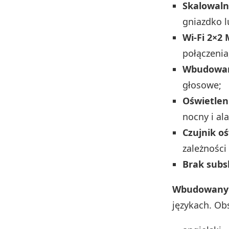
Skalowaln
gniazdko l
Wi‑Fi 2×2
połączenia
Wbudowan
głosowe;
Oświetlen
nocny i al
Czujnik o
zależności
Brak subs
Wbudowany 
językach. Obs