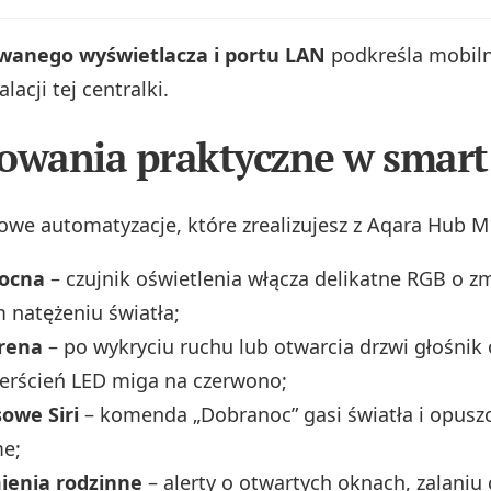
anego wyświetlacza i portu LAN
podkreśla mobiln
lacji tej centralki.
owania praktyczne w smar
owe automatyzacje, które zrealizujesz z Aqara Hub M
ocna
– czujnik oświetlenia włącza delikatne RGB o z
m natężeniu światła;
yrena
– po wykryciu ruchu lub otwarcia drzwi głośnik
ierścień LED miga na czerwono;
owe Siri
– komenda „Dobranoc” gasi światła i opuszc
e;
enia rodzinne
– alerty o otwartych oknach, zalaniu