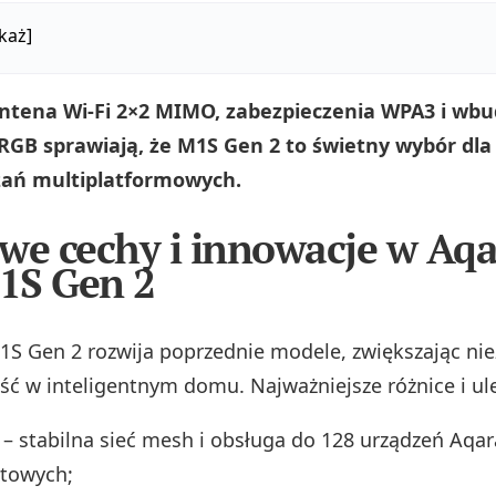
każ]
ntena Wi‑Fi 2×2 MIMO, zabezpieczenia WPA3 i w
 RGB sprawiają, że M1S Gen 2 to świetny wybór dl
zań multiplatformowych.
we cechy i innowacje w Aq
1S Gen 2
S Gen 2 rozwija poprzednie modele, zwiększając ni
ść w inteligentnym domu. Najważniejsze różnice i ule
– stabilna sieć mesh i obsługa do 128 urządzeń Aqar
towych;