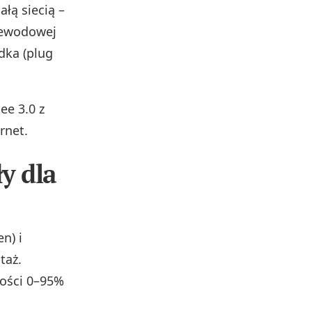
łą siecią –
rzewodowej
dka (plug
ee 3.0 z
rnet.
y dla
n) i
taż.
ności 0–95%