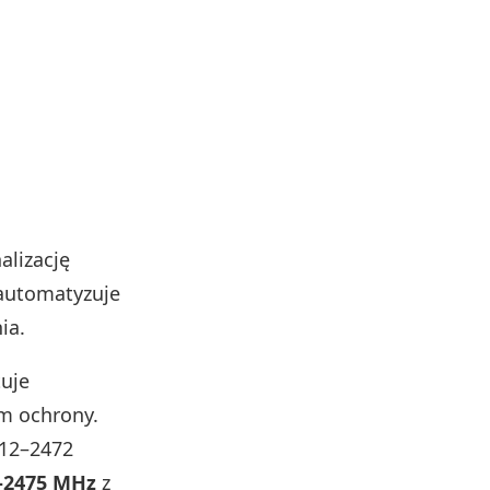
lizację
 automatyzuje
ia.
uje
m ochrony.
412–2472
–2475 MHz
z