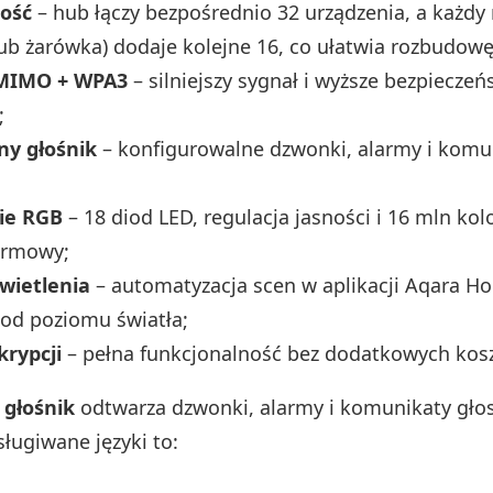
ość
– hub łączy bezpośrednio 32 urządzenia, a każdy 
ub żarówka) dodaje kolejne 16, co ułatwia rozbudowę 
 MIMO + WPA3
– silniejszy sygnał i wyższe bezpiecze
;
y głośnik
– konfigurowalne dzwonki, alarmy i komu
ie RGB
– 18 diod LED, regulacja jasności i 16 mln kol
armowy;
świetlenia
– automatyzacja scen w aplikacji Aqara H
 od poziomu światła;
krypcji
– pełna funkcjonalność bez dodatkowych kos
głośnik
odtwarza dzwonki, alarmy i komunikaty gło
ługiwane języki to: