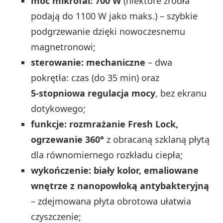
moc mikrofal: 700 W
(niektóre źródła
podają do 1100 W jako maks.) – szybkie
podgrzewanie dzięki nowoczesnemu
magnetronowi;
sterowanie: mechaniczne
– dwa
pokrętła: czas (do 35 min) oraz
5‑stopniowa regulacja mocy
, bez ekranu
dotykowego;
funkcje: rozmrażanie Fresh Lock,
ogrzewanie 360°
z obracaną szklaną płytą
dla równomiernego rozkładu ciepła;
wykończenie: biały kolor, emaliowane
wnętrze z nanopowłoką antybakteryjną
– zdejmowana płyta obrotowa ułatwia
czyszczenie;