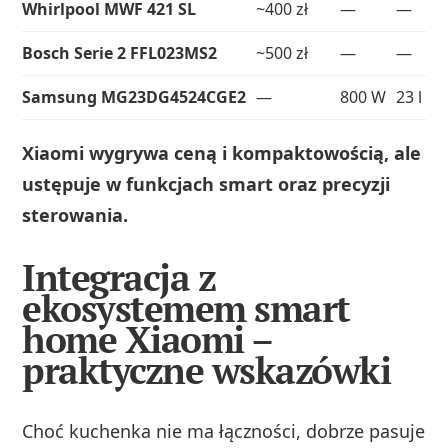
Whirlpool MWF 421 SL
~400 zł
—
—
Bosch Serie 2 FFL023MS2
~500 zł
—
—
Samsung MG23DG4524CGE2
—
800 W
23 l
Xiaomi wygrywa ceną i kompaktowością, ale
ustępuje w funkcjach smart oraz precyzji
sterowania.
Integracja z
ekosystemem smart
home Xiaomi –
praktyczne wskazówki
Choć kuchenka nie ma łączności, dobrze pasuje