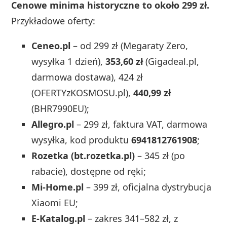
Cenowe minima historyczne to około 299 zł.
Przykładowe oferty:
Ceneo.pl
– od 299 zł (Megaraty Zero,
wysyłka 1 dzień),
353,60 zł
(Gigadeal.pl,
darmowa dostawa), 424 zł
(OFERTYzKOSMOSU.pl),
440,99 zł
(BHR7990EU);
Allegro.pl
– 299 zł, faktura VAT, darmowa
wysyłka, kod produktu
6941812761908
;
Rozetka (bt.rozetka.pl)
– 345 zł (po
rabacie), dostępne od ręki;
Mi‑Home.pl
– 399 zł, oficjalna dystrybucja
Xiaomi EU;
E‑Katalog.pl
– zakres 341–582 zł, z