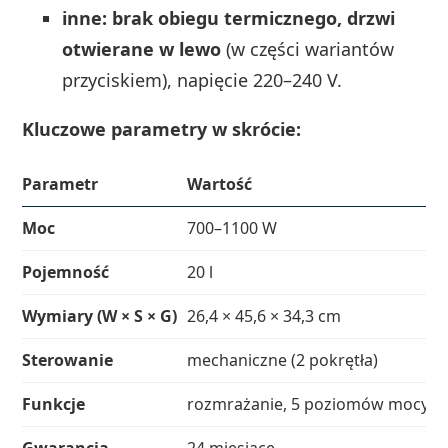
inne: brak obiegu termicznego, drzwi
otwierane w lewo
(w części wariantów
przyciskiem), napięcie 220–240 V.
Kluczowe parametry w skrócie:
Parametr
Wartość
Moc
700–1100 W
Pojemność
20 l
Wymiary (W × S × G)
26,4 × 45,6 × 34,3 cm
Sterowanie
mechaniczne (2 pokrętła)
Funkcje
rozmrażanie, 5 poziomów mocy, o
Gwarancja
24 miesiące