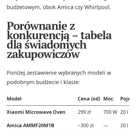
budżetowym, obok Amica czy Whirlpool.
Porównanie z
konkurencją – tabela
dla świadomych
zakupowiczów
Poniżej zestawienie wybranych modeli w
podobnym budżecie i klasie:
Model
Cena (od)
Moc
Pojem
Xiaomi Microwave Oven
299 zł
700 W
20 l
Amica AMMF20M1B
~300 zł
—
20 l