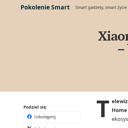
Pokolenie Smart
Smart gadżety, smart życie
Xiaom
–
T
elewiz
Podziel się:
Home 
Udostępnij
ekosy