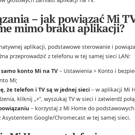
ów głosowych zamiast aplikacji na TV.
zania – jak powiązać Mi TV
e mimo braku aplikacji?
atywnej aplikacji, podstawowe sterowanie i powiąza
na przeprowadzić z telefonu w tej samej sieci LAN:
o samo konto Mi na TV
– Ustawienia > Konto i bezpi
nto Mi;
ę, że telefon i TV są w jednej sieci
– w aplikacji Mi
enia, kliknij „+”, wyszukaj TV w sieci i zatwierdź połą
 powiązaniu
– korzystaj z Mi Home do podstawowych a
 z Asystentem Google/Chromecast w tej samej sieci.