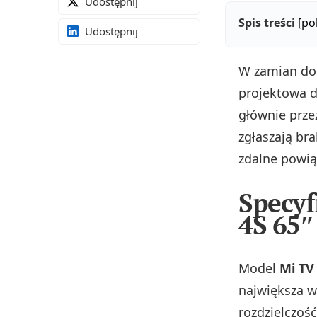
Udostępnij
Spis treści
[po
Udostępnij
W zamian do 
projektowa d
głównie prze
zgłaszają bra
zdalne powią
Specyf
4S 65″
Model
Mi TV
największa we
rozdzielczoś