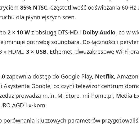
kryciem
85% NTSC
. Częstotliwość odświeżania 60 Hz 
ruchu dla płynniejszych scen.
 to
2 × 10 W
z obsługą DTS‑HD i
Dolby Audio
, co w wi
eliminuje potrzebę soundbara. Do łączności i peryfe
 3 × HDMI,
3 × USB
, Ethernet, dwuzakresowe Wi‑Fi or
.0
zapewnia dostęp do Google Play,
Netflix
, Amazon
i Asystenta Google, co czyni telewizor centrum dom
rzedaż prowadzą m.in. Mi Store, mi‑home.pl, Media E
EURO AGD i x‑kom.
go porównania kluczowych parametrów przygotowali