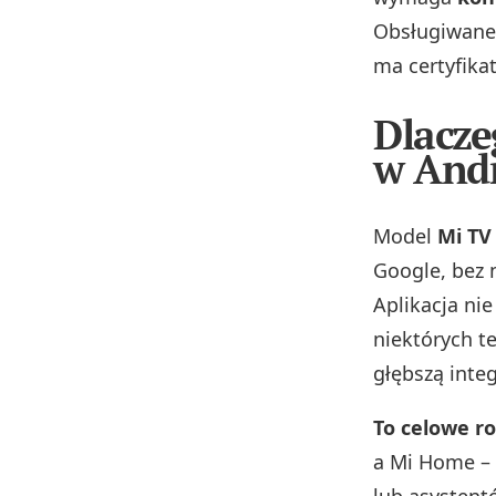
Obsługiwane
ma certyfika
Dlacze
w And
Model
Mi TV
Google, bez 
Aplikacja ni
niektórych t
głębszą integ
To celowe r
a Mi Home – 