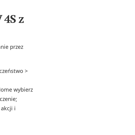
 4S z
nie przez
eczeństwo >
 Home wybierz
czenie;
kcji i