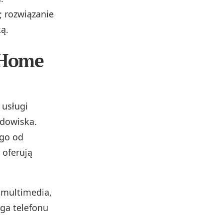
; rozwiązanie
xą.
 Home
 usługi
odowiska.
 go od
 oferują
 multimedia,
ga telefonu