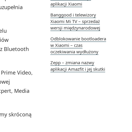
aplikacji Xiaomi
uzupełnia
Banggood i telewizory
Xiaomi Mi TV – sprzedaż
wersji międzynarodowej
elu
Odblokowanie bootloadera
riów
w Xiaomi – czas
az Bluetooth
oczekiwania wydłużony
Zepp – zmiana nazwy
aplikacji Amazfit i jej skutki
 Prime Video,
owej
xpert, Media
śmy skróconą