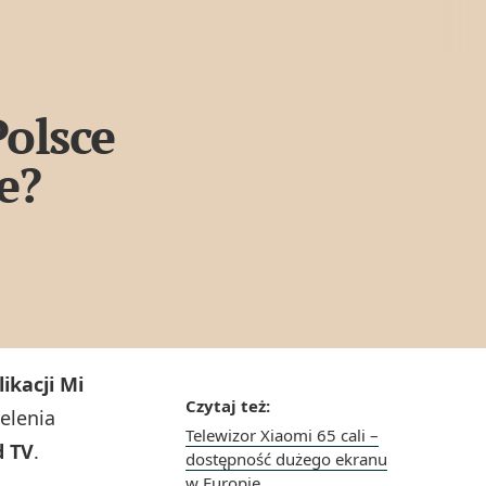
Polsce
e?
ikacji Mi
Czytaj też:
ielenia
Telewizor Xiaomi 65 cali –
d TV
.
dostępność dużego ekranu
w Europie