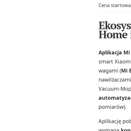
Cena startowa
Ekosys
Home i
Aplikacja M
smart Xiaomi:
wagami (
Mi 
nawilżaczami
Vacuum‑Mop 
automatyzac
pomiarów).
Aplikację po
wymaga
kon