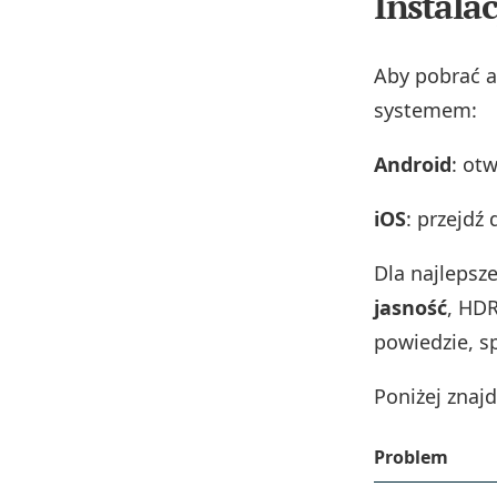
Instala
Aby pobrać a
systemem:
Android
: ot
iOS
: przejdź
Dla najlepsze
jasność
, HD
powiedzie, s
Poniżej znaj
Problem