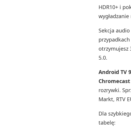
HDR10+ i po
wygładzanie 
Sekcja audio
przypadkach 
otrzymujesz
5.0.
Android TV 9
Chromecast
rozrywki. Sp
Markt, RTV 
Dla szybkie
tabelę: