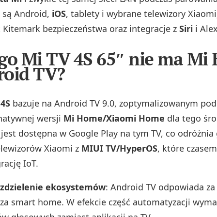
 są Android,
iOS
, tablety i wybrane telewizory Xiaomi
t Kitemark bezpieczeństwa oraz integracje z
Siri
i Ale
go Mi TV 4S 65″ nie ma Mi
roid TV?
 4S
bazuje na Android TV 9.0, zoptymalizowanym pod
natywnej wersji
Mi Home/Xiaomi Home
dla tego śr
e jest dostępna w Google Play na tym TV, co odróżnia
elewizorów Xiaomi z
MIUI TV/HyperOS
, które czasem
rację IoT.
ozdzielenie ekosystemów
: Android TV odpowiada za
za smart home. W efekcie część automatyzacji wyma