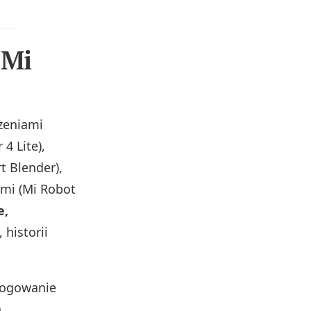
 Mi
zeniami
4 Lite),
t Blender),
ymi (Mi Robot
e,
 historii
 logowanie
.