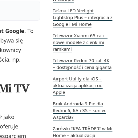
Taśma LED Yeelight
Lightstrip Plus – integracja z
Google i Mi Home
nt Google
. To
Telewizor Xiaomi 65 cali –
dbywa się
nowe modele z cienkimi
ramkami
tkownicy
ścia, np.
Telewizor Redmi 70 cali 4K
– dostępność i cena giganta
Airport Utility dla iOS –
 Mi TV
aktualizacja aplikacji od
Apple
Brak Androida 9 Pie dla
Redmi 6, 6A i 3S – koniec
ł jako
wsparcia?
oferuje
Żarówki IKEA TRÅDFRI w Mi
wsparciem
Home – aktualizacja