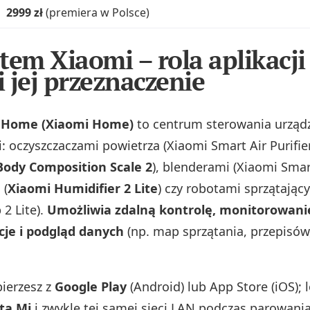
2999 zł
(premiera w Polsce)
tem Xiaomi – rola aplikacji
 jej przeznaczenie
i Home (Xiaomi Home)
to centrum sterowania urząd
 oczyszczaczami powietrza (Xiaomi Smart Air Purifier 
Body Composition Scale 2
), blenderami (Xiaomi Smar
 (
Xiaomi Humidifier 2 Lite
) czy robotami sprzątając
2 Lite).
Umożliwia zdalną kontrolę, monitorowani
je i podgląd danych
(np. map sprzątania, przepisów,
bierzesz z
Google Play
(Android) lub App Store (iOS);
ta Mi
i zwykle tej samej sieci LAN podczas parowania