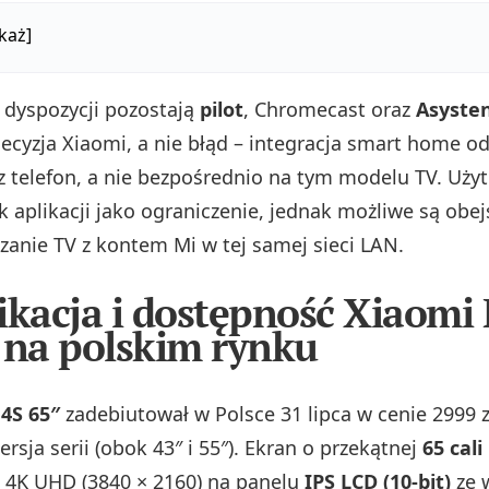
każ]
dyspozycji pozostają
pilot
, Chromecast oraz
Asyste
ecyzja Xiaomi, a nie błąd – integracja smart home o
z telefon, a nie bezpośrednio na tym modelu TV. Uży
k aplikacji jako ograniczenie, jednak możliwe są obej
zanie TV z kontem Mi w tej samej sieci LAN.
ikacja i dostępność Xiaomi
 na polskim rynku
 4S 65″
zadebiutował w Polsce 31 lipca w cenie 2999 z
rsja serii (obok 43″ i 55″). Ekran o przekątnej
65 cali
ć 4K UHD (3840 × 2160) na panelu
IPS LCD (10-bit)
ze 