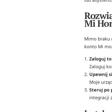
lub asystent
Rozwią
Mi Hom
Mimo braku n
konto Mi moż
Zaloguj t
Zaloguj ko
Upewnij si
Moje urządz
Steruj po
integracji