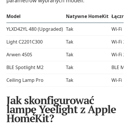
parametrów wybranych modeli:
Model
Natywne HomeKit
Łącznoś
YLXD42YL 480 (Upgraded)
Tak
Wi‑Fi
Light C2201C300
Tak
Wi‑Fi 2,
Arwen 450S
Tak
Wi‑Fi 2,
BLE Spotlight M2
Tak
BLE Me
Ceiling Lamp Pro
Tak
Wi‑Fi
Jak skonfigurować
lampę Yeelight z Apple
HomeKit?