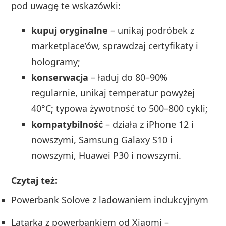
pod uwagę te wskazówki:
kupuj oryginalne
– unikaj podróbek z
marketplace’ów, sprawdzaj certyfikaty i
hologramy;
konserwacja
– ładuj do 80–90%
regularnie, unikaj temperatur powyżej
40°C; typowa żywotność to 500–800 cykli;
kompatybilność
– działa z iPhone 12 i
nowszymi, Samsung Galaxy S10 i
nowszymi, Huawei P30 i nowszymi.
Czytaj też:
Powerbank Solove z ladowaniem indukcyjnym
Latarka z powerbankiem od Xiaomi –