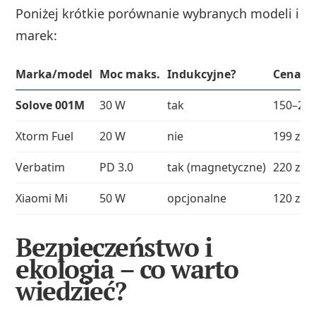
Poniżej krótkie porównanie wybranych modeli i
marek:
Marka/model
Moc maks.
Indukcyjne?
Cena (o
Solove 001M
30 W
tak
150–200
Xtorm Fuel
20 W
nie
199 zł
Verbatim
PD 3.0
tak (magnetyczne)
220 zł
Xiaomi Mi
50 W
opcjonalne
120 zł
Bezpieczeństwo i
ekologia – co warto
wiedzieć?