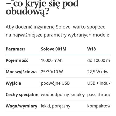
– co kryje się pod
obudową?
Aby docenić inżynierię Solove, warto spojrzeć
na najważniejsze parametry wybranych modeli:
Parametr
Solove 001M
W18
Pojemność
10000 mAh
do 10000 mAh 
Moc wyjściowa
25/30/10 W
22,5 W (dwuki
Wyjścia
podwójne USB
USB + indukcy
Cechy specjalne
wodoodporny, smukły
pass‑through 
Waga/wymiary
lekki, poręczny
kompaktowy