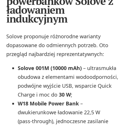
powerbanków Solove z
ładowaniem
indukcyjnym
Solove proponuje różnorodne warianty
dopasowane do odmiennych potrzeb. Oto
przegląd najbardziej reprezentatywnych:
Solove 001M (10000 mAh)
– ultrasmukła
obudowa z elementami wodoodporności,
podwójne wyjście USB, wsparcie Quick
Charge i moc do
30 W
;
W18 Mobile Power Bank
–
dwukierunkowe ładowanie 22,5 W
(pass‑through), jednoczesne zasilanie