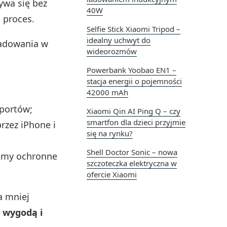
ywa się bez
40W
 proces.
Selfie Stick Xiaomi Tripod –
idealny uchwyt do
ładowania w
wideorozmów
.
Powerbank Yoobao EN1 –
stacja energii o pojemności
42000 mAh
 portów;
Xiaomi Qin AI Ping Q – czy
smartfon dla dzieci przyjmie
rzez iPhone i
się na rynku?
Shell Doctor Sonic – nowa
temy ochronne
szczoteczka elektryczna w
ofercie Xiaomi
 mniej
o
wygodą i