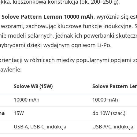
ekka, kieszonkowa konstrukcja (ok. 200–250 g).
,
Solove Pattern Lemon 10000 mAh
, wyróżnia się es
 wzorami, zachowując kluczowe funkcje indukcyjne. S
nie modeli solarnych, jednak ich powerbanki skutecz
hybrydami dzięki wydajnym ogniwom Li‑Po.
 orientacji w różnicach między popularnymi opcjami 
tawienie:
Solove W8 (15W)
Solove Pattern L
10000 mAh
10000 mAh
na
15W
do 10W (szac.)
USB-A, USB-C, indukcja
USB-A/C, indukcja