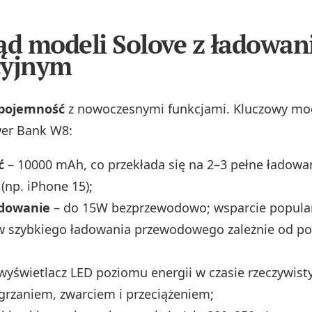
.
ąd modeli Solove z ładowa
cyjnym
pojemność
z nowoczesnymi funkcjami. Kluczowy mod
wer Bank W8:
ć
– 10000 mAh, co przekłada się na 2–3 pełne ładow
(np. iPhone 15);
adowanie
– do 15W bezprzewodowo; wsparcie popula
w szybkiego ładowania przewodowego zależnie od p
wyświetlacz LED poziomu energii w czasie rzeczywis
grzaniem, zwarciem i przeciążeniem;