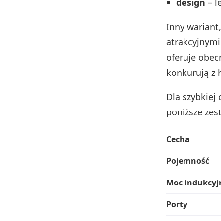
design
– l
Inny wariant
atrakcyjnymi
oferuje obec
konkurują z 
Dla szybkiej
poniższe zes
Cecha
Pojemność
Moc indukcyj
Porty