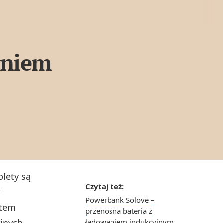
aniem
blety są
Czytaj też:
z
Powerbank Solove –
ntem
przenośna bateria z
yjnych
ładowaniem indukcyjnym