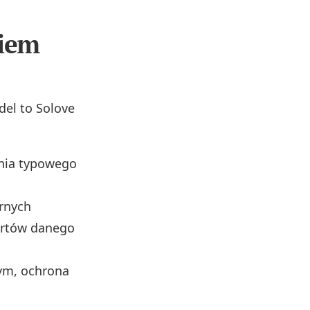
niem
el to Solove
ania typowego
rnych
ortów danego
tym, ochrona