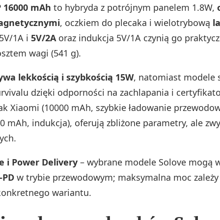
 16000 mAh
to hybryda z potrójnym panelem 1.8W,
agnetycznymi
, oczkiem do plecaka i wielotrybową
l
5V/1A i
5V/2A
oraz indukcja 5V/1A czynią go praktyc
sztem wagi (541 g).
ywa lekkością i szybkością 15W
, natomiast modele 
urvivalu dzięki odporności na zachlapania i certyfika
jak Xiaomi (10000 mAh, szybkie ładowanie przewodow
0 mAh, indukcja), oferują zbliżone parametry, ale zwy
ych.
e i Power Delivery
– wybrane modele Solove mogą w
‑PD
w trybie przewodowym; maksymalna moc zależy
 konkretnego wariantu.