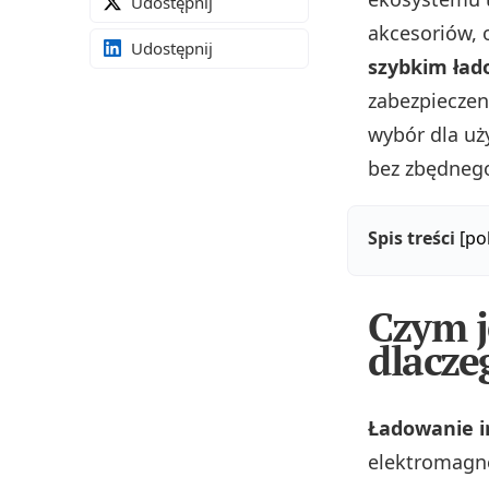
Udostępnij
akcesoriów, 
Udostępnij
szybkim ła
zabezpieczen
wybór dla uży
bez zbędnego
Spis treści
[po
Czym j
dlacze
Ładowanie i
elektromagn