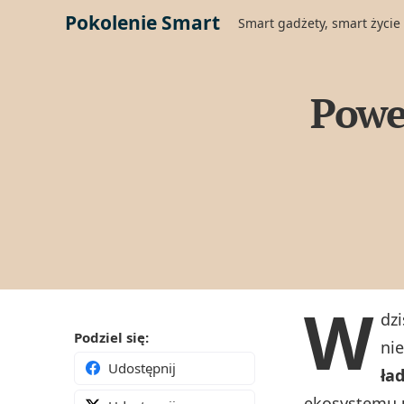
Pokolenie Smart
Smart gadżety, smart życie
Powe
W
dzi
Podziel się:
ni
Udostępnij
ła
ekosystemu u