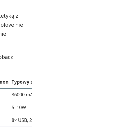
tetyką z
olove nie
nie
zobacz
emon
Typowy solarny powerbank (np. 36000 mAh)
36000 mAh
5–10W
8× USB, 2× USB-C