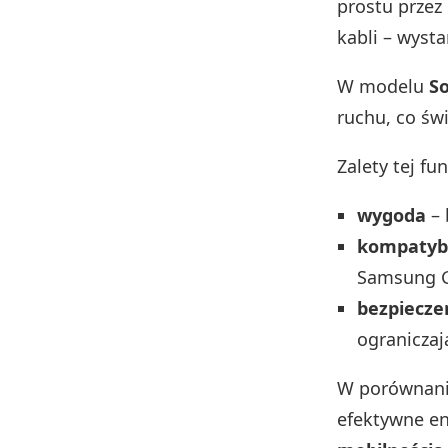
prostu przez
kabli – wyst
W modelu
S
ruchu, co świ
Zalety tej f
wygoda
– 
kompatyb
Samsung G
bezpiecz
ograniczaj
W porównani
efektywne en