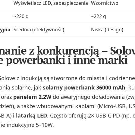
Wyświetlacz LED, zabezpieczenia
Wzornictwo
~220 g
~222 g
cyjna
Średnia (efektywność)
Niska (design)
anie z konkurencją – Solov
e powerbanki i inne marki
olove z indukcją są stworzone do miasta i codzienne
ania solarne, jak
solarny powerbank 36000 mAh
, k
 oraz
panelem 2.2W
do awaryjnego doładowania (zw
dzień), a także wbudowanymi kablami (Micro‑USB, US
SB‑A) i
latarką LED
. Często oferują 2× USB‑C PD (np.
ie indukcyjne 5–10W.