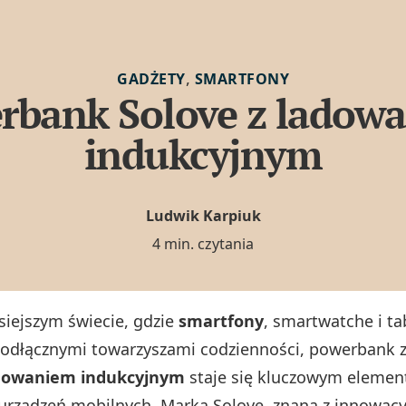
,
GADŻETY
SMARTFONY
rbank Solove z ladow
indukcyjnym
Ludwik Karpiuk
4 min. czytania
siejszym świecie, gdzie
smartfony
, smartwatche i ta
eodłącznymi towarzyszami codzienności, powerbank 
dowaniem indukcyjnym
staje się kluczowym eleme
rządzeń mobilnych. Marka Solove, znana z innowac