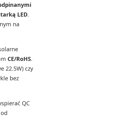
odpinanymi
atarką LED
.
znym na
solarne
tom
CE/RoHS
.
e 22.5W) czy
kle bez
spierać QC
 od