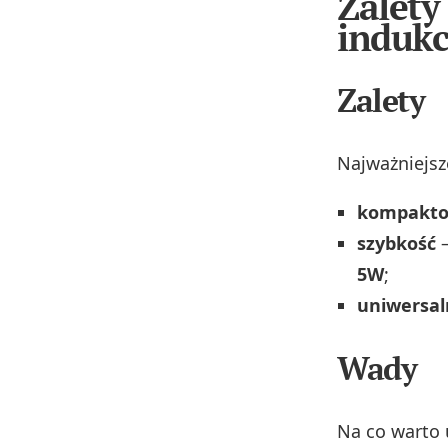
Zalety
indukc
Zalety
Najważniejsz
kompakto
szybkość
–
5W
;
uniwersal
Wady
Na co warto 