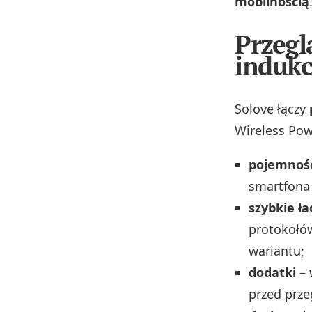
mobilnością
Przegl
induk
Solove łączy
Wireless Po
pojemnoś
smartfona 
szybkie ł
protokołó
wariantu;
dodatki
– 
przed prze