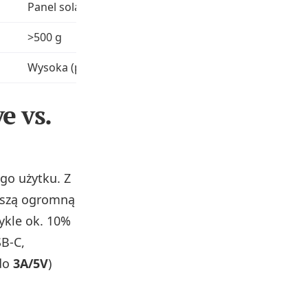
Panel solarny 2.2W, latarka
>500 g
Wysoka (pojemność)
e vs.
go użytku. Z
uszą ogromną
ykle ok. 10%
B‑C,
 do
3A/5V
)