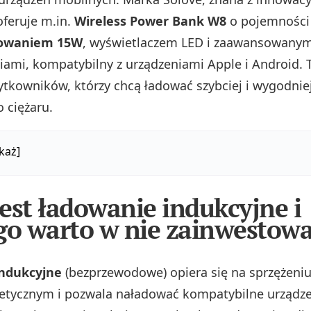
oferuje m.in.
Wireless Power Bank W8
o pojemności
dowaniem 15W
, wyświetlaczem LED i zaawansowanym
iami, kompatybilny z urządzeniami Apple i Android. 
tkowników, którzy chcą ładować szybciej i wygodniej 
 ciężaru.
każ]
est ładowanie indukcyjne i
go warto w nie zainwestow
ndukcyjne
(bezprzewodowe) opiera się na sprzężeni
etycznym i pozwala naładować kompatybilne urządze