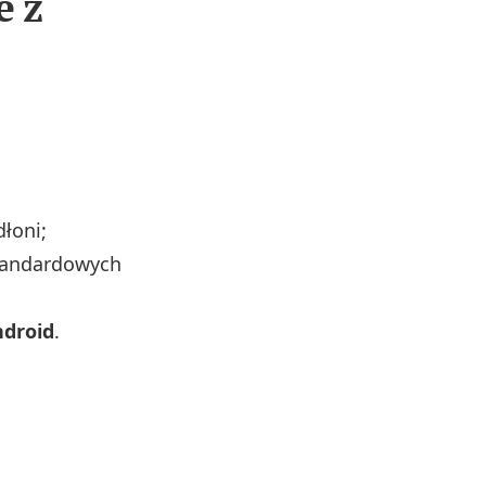
e z
łoni;
tandardowych
droid
.