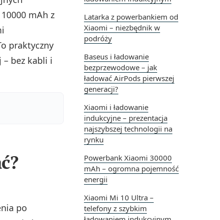
 10000 mAh z
Latarka z powerbankiem od
Xiaomi – niezbędnik w
i
podróży
To praktyczny
Baseus i ładowanie
– bez kabli i
bezprzewodowe – jak
ładować AirPods pierwszej
generacji?
Xiaomi i ładowanie
indukcyjne – prezentacja
najszybszej technologii na
rynku
ać?
Powerbank Xiaomi 30000
mAh – ogromna pojemność
energii
u
Xiaomi Mi 10 Ultra –
nia po
telefony z szybkim
ładowaniem indukcyjnym