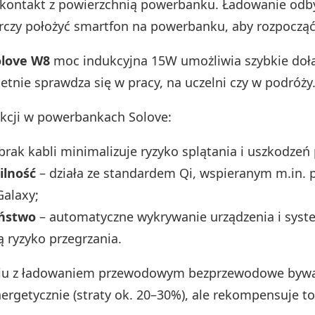
 kontakt z powierzchnią powerbanku. Ładowanie odb
arczy położyć smartfon na powerbanku, aby rozpocząć
olove W8
moc indukcyjna 15W umożliwia szybkie do
etnie sprawdza się w pracy, na uczelni czy w podróży
unkcji w powerbankach Solove:
brak kabli minimalizuje ryzyko splątania i uszkodzeń
ilność
– działa ze standardem Qi, wspieranym m.in. p
alaxy;
eństwo
– automatyczne wykrywanie urządzenia i sys
ą ryzyko przegrzania.
u z ładowaniem przewodowym bezprzewodowe bywa
ergetycznie (straty ok. 20–30%), ale rekompensuje t