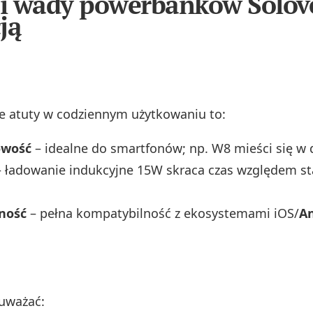
 i wady powerbanków Solov
ją
e atuty w codziennym użytkowaniu to:
wość
– idealne do smartfonów; np. W8 mieści się w d
 ładowanie indukcyjne 15W skraca czas względem s
ność
– pełna kompatybilność z ekosystemami iOS/
An
uważać: