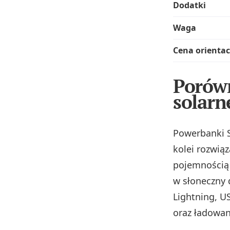
Dodatki
Waga
Cena orienta
Porówn
solarn
Powerbanki S
kolei rozwiąz
pojemnością
w słoneczny 
Lightning, U
oraz ładowan