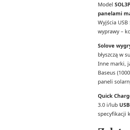
Model
SOL3P
panelami m
Wyjścia USB 
wyprawy – ko
Solove wygr
błyszczą w s
Inne marki, 
Baseus (1000
paneli solarn
Quick Charg
3.0 i/lub
USB
specyfikacji