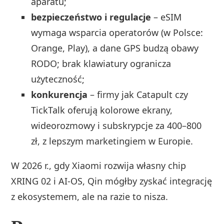
aparatu;
bezpieczeństwo i regulacje
– eSIM
wymaga wsparcia operatorów (w Polsce:
Orange, Play), a dane GPS budzą obawy
RODO; brak klawiatury ogranicza
użyteczność;
konkurencja
– firmy jak Catapult czy
TickTalk oferują kolorowe ekrany,
wideorozmowy i subskrypcje za 400–800
zł, z lepszym marketingiem w Europie.
W 2026 r., gdy Xiaomi rozwija własny chip
XRING 02 i AI‑OS, Qin mógłby zyskać integrację
z ekosystemem, ale na razie to nisza.