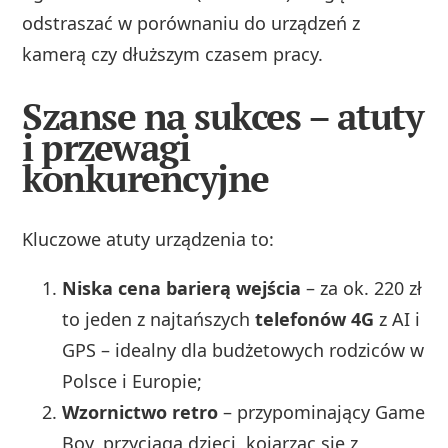
odstraszać w porównaniu do urządzeń z
kamerą czy dłuższym czasem pracy.
Szanse na sukces – atuty
i przewagi
konkurencyjne
Kluczowe atuty urządzenia to:
Niska cena barierą wejścia
– za ok. 220 zł
to jeden z najtańszych
telefonów 4G
z AI i
GPS – idealny dla budżetowych rodziców w
Polsce i Europie;
Wzornictwo retro
– przypominający Game
Boy, przyciąga dzieci, kojarząc się z