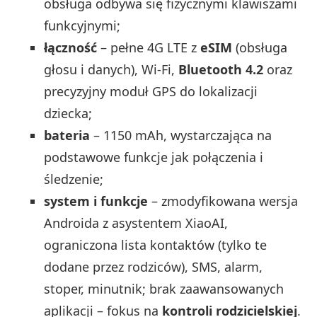
obsługa odbywa się fizycznymi klawiszami
funkcyjnymi;
łączność
– pełne 4G LTE z
eSIM
(obsługa
głosu i danych), Wi‑Fi,
Bluetooth 4.2
oraz
precyzyjny moduł GPS do lokalizacji
dziecka;
bateria
– 1150 mAh, wystarczająca na
podstawowe funkcje jak połączenia i
śledzenie;
system i funkcje
– zmodyfikowana wersja
Androida z asystentem XiaoAI,
ograniczona lista kontaktów (tylko te
dodane przez rodziców), SMS, alarm,
stoper, minutnik; brak zaawansowanych
aplikacji – fokus na
kontroli rodzicielskiej
.