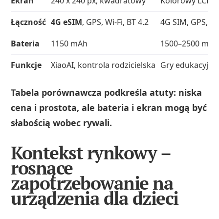
Ekran
240 x 240 px, kwadratowy
Kolorowy LCD/TF
Łączność
4G eSIM
, GPS, Wi‑Fi, BT 4.2
4G SIM, GPS, cz
Bateria
1150 mAh
1500–2500 mAh
Funkcje
XiaoAI, kontrola rodzicielska
Gry edukacyjne
Tabela porównawcza podkreśla atuty: niska
cena i prostota, ale bateria i ekran mogą być
słabością wobec rywali.
Kontekst rynkowy –
rosnące
zapotrzebowanie na
urządzenia dla dzieci