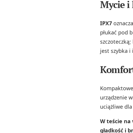
Mycie i
IPX7
oznacza
płukać pod b
szczoteczką;
jest szybka i 
Komfor
Kompaktowe 
urządzenie w
uciążliwe d
W teście na 
gładkość i b