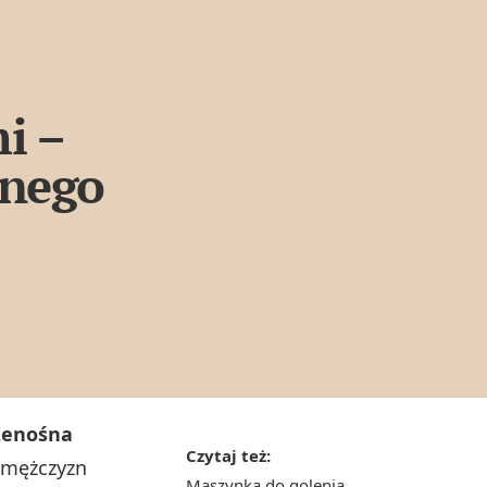
i –
żnego
zenośna
Czytaj też:
 mężczyzn
Maszynka do golenia