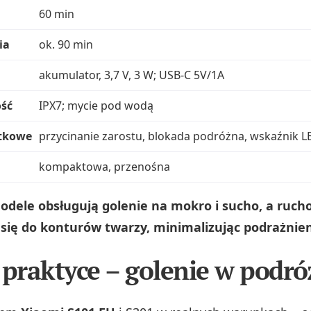
60 min
ia
ok. 90 min
akumulator, 3,7 V, 3 W; USB‑C 5V/1A
ść
IPX7; mycie pod wodą
tkowe
przycinanie zarostu, blokada podróżna, wskaźnik L
kompaktowa, przenośna
odele obsługują golenie na mokro i sucho, a ruch
się do konturów twarzy, minimalizując podrażnien
 praktyce – golenie w podró