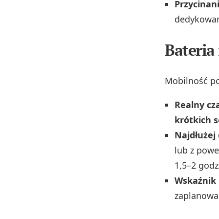
Przycinan
dedykowan
Bateria
Mobilność po
Realny cz
krótkich s
Najdłużej 
lub z pow
1,5–2 godz
Wskaźnik
zaplanowa