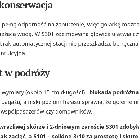
 konserwacja
 pełną odporność na zanurzenie, więc golarkę można
ieżącą wodą. W S301 zdejmowana głowica ułatwia cz
 brak automatycznej stacji nie przeszkadza, bo ręczna
intuicyjna.
t w podróży
wymiary (około 15 cm długości) i
blokada podróżna
 bagażu, a niski poziom hałasu sprawia, że golenie n
la współpasażerów czy domowników.
wrażliwej skórze i 2‑dniowym zaroście S301 zdobył
rak zacięć, a S101 – solidne 8/10 za prostotę i skut