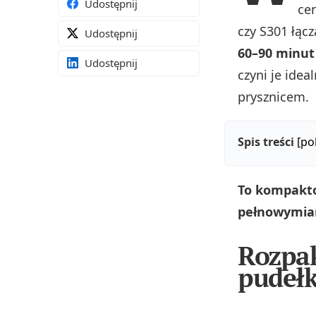
Udostępnij
ce
czy S301 łąc
Udostępnij
60–90 minut
Udostępnij
czyni je idea
prysznicem.
Spis treści
[po
To kompakto
pełnowymia
Rozpak
pudeł