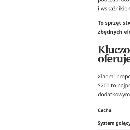
i wskaźniki
To sprzęt st
zbędnych e
Kluczo
oferuj
Xiaomi propo
S200 to naj
dodatkowymi 
Cecha
System goląc