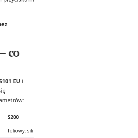
bez
– co
S101 EU
i
ię
rametrów:
S200
S301
foliowy; silnik 8000 obr./min
foliowy, potrójn