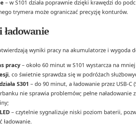
ie
– w S101 działa poprawnie dzięki krawędzi do podc
ego trymera może ograniczać precyzję konturów.
 i ładowanie
twierdzają wyniki pracy na akumulatorze i wygoda 
as pracy
– około 60 minut w S101 wystarcza na mniej
esji
, co świetnie sprawdza się w podróżach służbowy
działa S301
– do 90 minut, a ładowanie przez USB‑C (
erbanku nie sprawia problemów; pełne naładowanie 
iny;
 LED
– czytelnie sygnalizuje niski poziom baterii, poz
ć ładowanie.