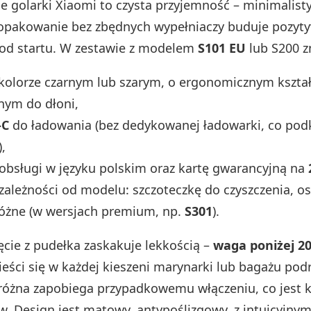
 golarki Xiaomi to czysta przyjemność – minimalist
 opakowanie bez zbędnych wypełniaczy buduje pozyt
 od startu. W zestawie z modelem
S101 EU
lub S200 z
kolorze czarnym lub szarym, o ergonomicznym kształc
ym do dłoni,
-C
do ładowania (bez dedykowanej ładowarki, co pod
,
 obsługi w języku polskim oraz kartę gwarancyjną na
zależności od modelu: szczoteczkę do czyszczenia, o
różne (w wersjach premium, np.
S301
).
ęcie z pudełka zaskakuje lekkością –
waga poniżej 20
ieści się w każdej kieszeni marynarki lub bagażu po
óżna zapobiega przypadkowemu włączeniu, co jest 
w. Design jest matowy, antypoślizgowy, z intuicyjnym