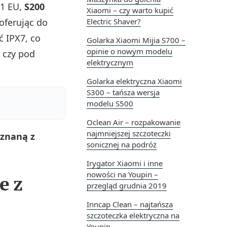
01 EU,
S200
Xiaomi – czy warto kupić
oferując do
Electric Shaver?
 IPX7, co
Golarka Xiaomi Mijia S700 –
opinie o nowym modelu
, czy pod
elektrycznym
Golarka elektryczna Xiaomi
S300 – tańsza wersja
modelu S500
Oclean Air – rozpakowanie
najmniejszej szczoteczki
 znaną z
sonicznej na podróż
Irygator Xiaomi i inne
nowości na Youpin –
e z
przegląd grudnia 2019
Inncap Clean – najtańsza
szczoteczka elektryczna na
Youpin