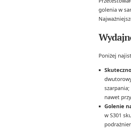
Przetestowa
golenia w sa
Najważniejsz
Wydajno
Poniżej najis
Skuteczno
dwutorowy
szarpania;
nawet przy
Golenie n
w S301 sku
podrażnien