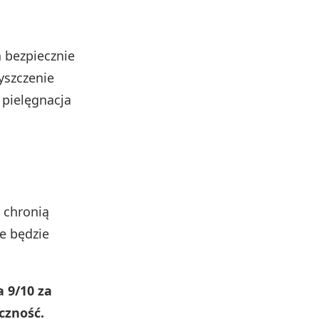
 bezpiecznie
yszczenie
 pielęgnacja
chronią
ie będzie
a 9/10 za
eczność.