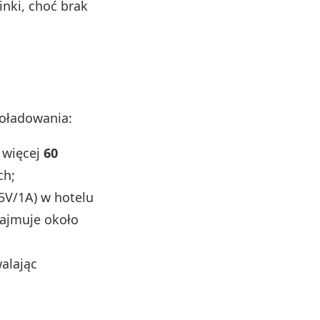
inki, choć brak
doładowania:
 więcej
60
ch;
5V/1A) w hotelu
zajmuje około
walając