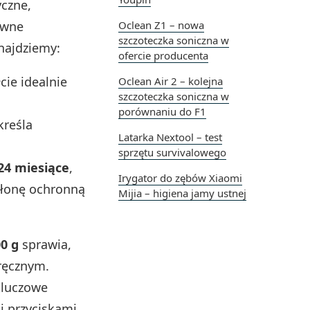
yczne,
ywne
Oclean Z1 – nowa
szczoteczka soniczna w
najdziemy:
ofercie producenta
ie idealnie
Oclean Air 2 – kolejna
szczoteczka soniczna w
porównaniu do F1
kreśla
Latarka Nextool – test
sprzętu survivalowego
24 miesiące
,
Irygator do zębów Xiaomi
słonę ochronną
Mijia – higiena jamy ustnej
0 g
sprawia,
dręcznym.
kluczowe
i przyciskami