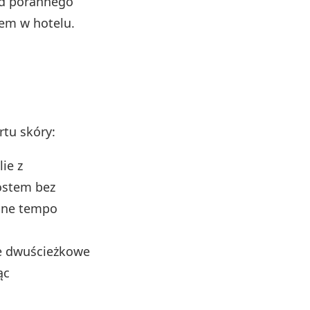
od porannego
cem w hotelu.
rtu skóry:
ie z
ostem bez
ilne tempo
ie dwuścieżkowe
ąc