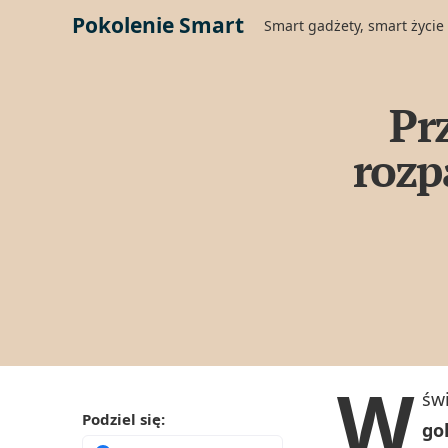
Pokolenie Smart
Smart gadżety, smart życie
Pr
rozp
W
św
Podziel się:
go