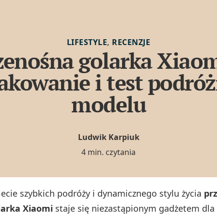
,
LIFESTYLE
RECENZJE
zenośna golarka Xiaom
akowanie i test podró
modelu
Ludwik Karpiuk
4 min. czytania
iecie szybkich podróży i dynamicznego stylu życia
pr
larka Xiaomi
staje się niezastąpionym gadżetem dla