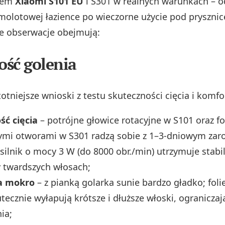
łem
Xiaomi S101 EU
i S301 w realnych warunkach – 
molotowej łazience po wieczorne użycie pod pryszni
e obserwacje obejmują:
ść golenia
totniejsze wnioski z testu skuteczności cięcia i komfo
ść cięcia
– potrójne głowice rotacyjne w S101 oraz fol
mi otworami w S301 radzą sobie z 1–3‑dniowym zar
 silnik o mocy 3 W (do 8000 obr./min) utrzymuje stab
 twardszych włosach;
a mokro
– z pianką golarka sunie bardzo gładko; fol
tecznie wyłapują krótsze i dłuższe włoski, ograniczaj
ia;