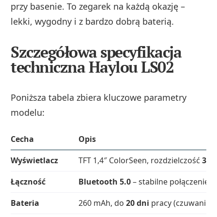
przy basenie. To zegarek na każdą okazję –
lekki, wygodny i z bardzo dobrą baterią.
Szczegółowa specyfikacja
techniczna Haylou LS02
Poniższa tabela zbiera kluczowe parametry
modelu:
Cecha
Opis
Wyświetlacz
TFT 1,4″ ColorSeen, rozdzielczość
320
Łączność
Bluetooth 5.0
– stabilne połączenie 
Bateria
260 mAh, do
20 dni
pracy (czuwanie d