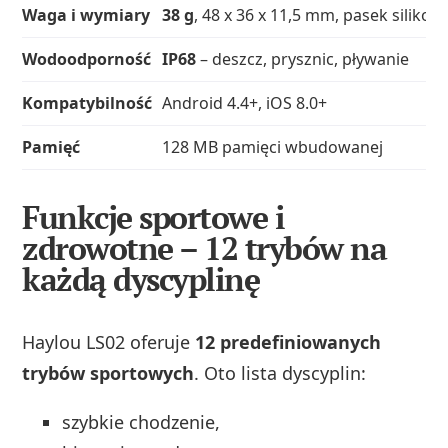
Waga i wymiary
38 g
, 48 x 36 x 11,5 mm, pasek siliko
Wodoodporność
IP68
– deszcz, prysznic, pływanie
Kompatybilność
Android 4.4+, iOS 8.0+
Pamięć
128 MB pamięci wbudowanej
Funkcje sportowe i
zdrowotne – 12 trybów na
każdą dyscyplinę
Haylou LS02 oferuje
12 predefiniowanych
trybów sportowych
. Oto lista dyscyplin:
szybkie chodzenie,