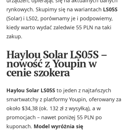
urządzeń, opierając się na aktualnych danych
rynkowych. Skupimy się na wariantach
LS05S
(Solar) i LS02, porównamy je i podpowiemy,
kiedy warto wydać zaledwie 55 PLN na taki
zakup.
Haylou Solar LS05S –
nowość z Youpin w
cenie szokera
Haylou Solar LS05S
to jeden z najtańszych
smartwatchy z platformy Youpin, oferowany za
około $34,38 (ok. 132 zł z wysyłką), a w
promocjach – nawet poniżej 55 PLN po
kuponach.
Model wyróżnia się