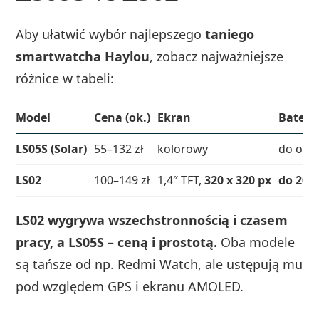
Aby ułatwić wybór najlepszego
taniego
smartwatcha Haylou
, zobacz najważniejsze
różnice w tabeli:
Model
Cena (ok.)
Ekran
Bateri
LS05S (Solar)
55–132 zł
kolorowy
do ok. 
LS02
100–149 zł
1,4″ TFT,
320 x 320 px
do 20 d
LS02 wygrywa wszechstronnością i czasem
pracy, a LS05S – ceną i prostotą.
Oba modele
są tańsze od np. Redmi Watch, ale ustępują mu
pod względem GPS i ekranu AMOLED.