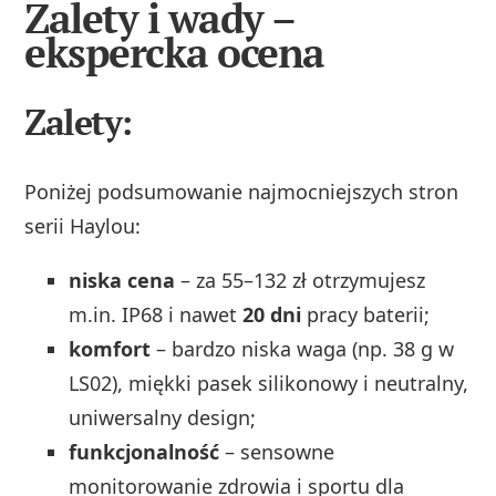
Zalety i wady –
ekspercka ocena
Zalety:
Poniżej podsumowanie najmocniejszych stron
serii Haylou:
niska cena
– za 55–132 zł otrzymujesz
m.in. IP68 i nawet
20 dni
pracy baterii;
komfort
– bardzo niska waga (np. 38 g w
LS02), miękki pasek silikonowy i neutralny,
uniwersalny design;
funkcjonalność
– sensowne
monitorowanie zdrowia i sportu dla