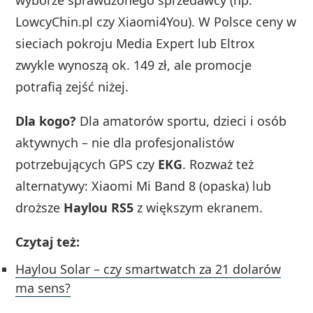
wyborze sprawdzonego sprzedawcy (np.
LowcyChin.pl czy Xiaomi4You). W Polsce ceny w
sieciach pokroju Media Expert lub Eltrox
zwykle wynoszą ok. 149 zł, ale promocje
potrafią zejść niżej.
Dla kogo?
Dla amatorów sportu, dzieci i osób
aktywnych – nie dla profesjonalistów
potrzebujących GPS czy
EKG
. Rozważ też
alternatywy: Xiaomi Mi Band 8 (opaska) lub
droższe
Haylou RS5
z większym ekranem.
Czytaj też:
Haylou Solar – czy smartwatch za 21 dolarów
ma sens?