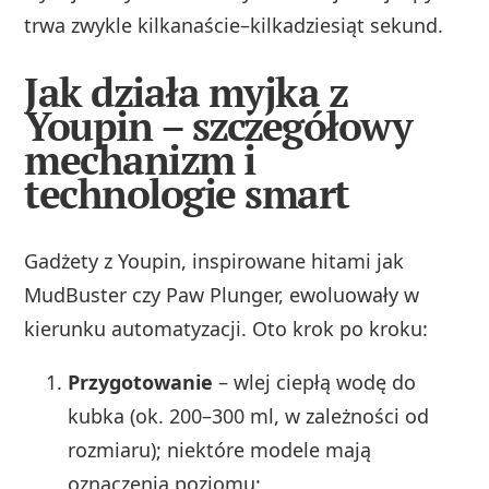
trwa zwykle kilkanaście–kilkadziesiąt sekund.
Jak działa myjka z
Youpin – szczegółowy
mechanizm i
technologie smart
Gadżety z Youpin, inspirowane hitami jak
MudBuster czy Paw Plunger, ewoluowały w
kierunku automatyzacji. Oto krok po kroku:
Przygotowanie
– wlej ciepłą wodę do
kubka (ok. 200–300 ml, w zależności od
rozmiaru); niektóre modele mają
oznaczenia poziomu;