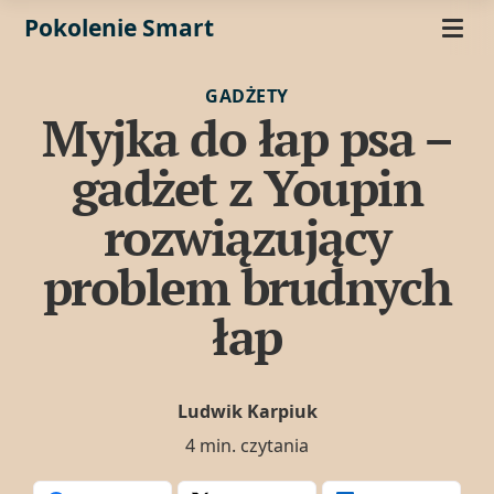
Pokolenie Smart
GADŻETY
Myjka do łap psa –
gadżet z Youpin
rozwiązujący
problem brudnych
łap
Ludwik Karpiuk
4 min. czytania