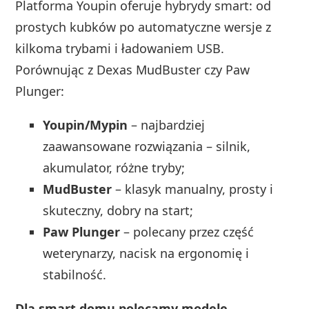
Platforma Youpin oferuje hybrydy smart: od
prostych kubków po automatyczne wersje z
kilkoma trybami i ładowaniem USB.
Porównując z Dexas MudBuster czy Paw
Plunger:
Youpin/Mypin
– najbardziej
zaawansowane rozwiązania – silnik,
akumulator, różne tryby;
MudBuster
– klasyk manualny, prosty i
skuteczny, dobry na start;
Paw Plunger
– polecany przez część
weterynarzy, nacisk na ergonomię i
stabilność.
Dla smart domu polecamy modele