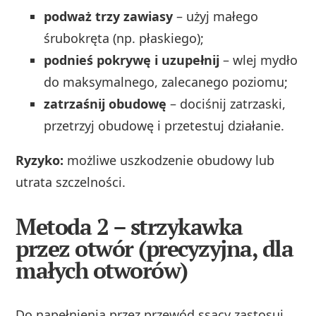
podważ trzy zawiasy
– użyj małego
śrubokręta (np. płaskiego);
podnieś pokrywę i uzupełnij
– wlej mydło
do maksymalnego, zalecanego poziomu;
zatrzaśnij obudowę
– dociśnij zatrzaski,
przetrzyj obudowę i przetestuj działanie.
Ryzyko:
możliwe uszkodzenie obudowy lub
utrata szczelności.
Metoda 2 – strzykawka
przez otwór (precyzyjna, dla
małych otworów)
Do napełnienia przez przewód ssący zastosuj