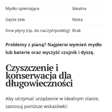
Mydło spieniające
Idealna
Gę
Gęste żele
Niska
Ry
Inne płyny (np. do naczyń/podłóg)
Brak
Ry
Problemy z pianą? Najpierw wymień mydło
lub baterie oraz wyczyść czujnik i dyszę.
Czyszczenie i
konserwacja dla
długowieczności
Aby utrzymać urządzenie w idealnym stanie,
zastosuj poniższe wskazówki: