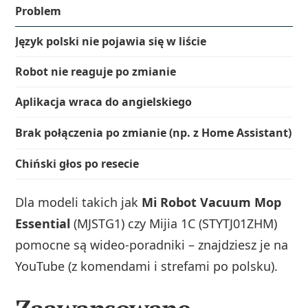
Problem
P
Język polski nie pojawia się w liście
S
Robot nie reaguje po zmianie
N
Aplikacja wraca do angielskiego
B
Brak połączenia po zmianie (np. z Home Assistant)
Z
Chiński głos po resecie
P
Dla modeli takich jak
Mi Robot Vacuum Mop
Essential
(MJSTG1) czy Mijia 1C (STYTJ01ZHM)
pomocne są wideo‑poradniki – znajdziesz je na
YouTube (z komendami i strefami po polsku).