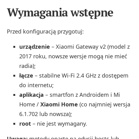
Wymagania wstępne
Przed konfiguracją przygotuj:
urządzenie
– Xiaomi Gateway v2 (model z
2017 roku, nowsze wersje mogą nie mieć
radia);
łącze
– stabilne Wi‑Fi 2.4 GHz z dostępem
do internetu;
aplikacja
– smartfon z Androidem i Mi
Home /
Xiaomi Home
(co najmniej wersja
6.1.702 lub nowsza);
root
– nie jest wymagany.
Uwaga:
metody oparte na edycji hosts lub