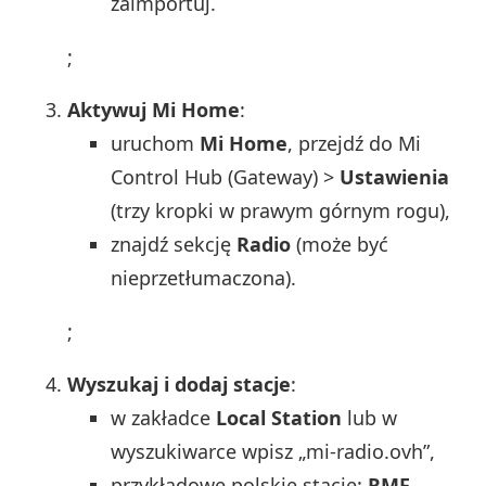
zaimportuj.
;
Aktywuj Mi Home
:
uruchom
Mi Home
, przejdź do Mi
Control Hub (Gateway) >
Ustawienia
(trzy kropki w prawym górnym rogu),
znajdź sekcję
Radio
(może być
nieprzetłumaczona).
;
Wyszukaj i dodaj stacje
:
w zakładce
Local Station
lub w
wyszukiwarce wpisz „mi-radio.ovh”,
przykładowe polskie stacje:
RMF