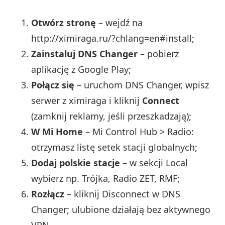
Otwórz stronę
– wejdź na
http://ximiraga.ru/?chlang=en#install;
Zainstaluj DNS Changer
– pobierz
aplikację z Google Play;
Połącz się
– uruchom DNS Changer, wpisz
serwer z ximiraga i kliknij
Connect
(zamknij reklamy, jeśli przeszkadzają);
W Mi Home
– Mi Control Hub > Radio:
otrzymasz listę setek stacji globalnych;
Dodaj polskie stacje
– w sekcji Local
wybierz np. Trójka, Radio ZET, RMF;
Rozłącz
– kliknij Disconnect w DNS
Changer; ulubione działają bez aktywnego
VPN.