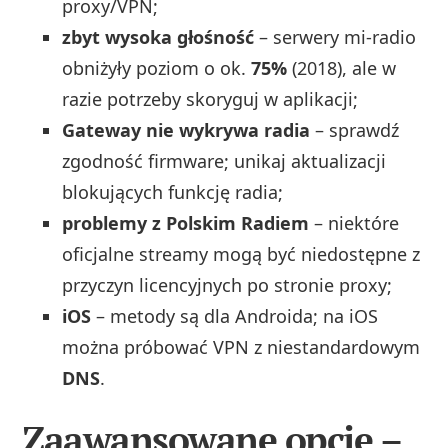
proxy/VPN;
zbyt wysoka głośność
– serwery mi-radio
obniżyły poziom o ok.
75%
(2018), ale w
razie potrzeby skoryguj w aplikacji;
Gateway nie wykrywa radia
– sprawdź
zgodność firmware; unikaj aktualizacji
blokujących funkcję radia;
problemy z Polskim Radiem
– niektóre
oficjalne streamy mogą być niedostępne z
przyczyn licencyjnych po stronie proxy;
iOS
– metody są dla Androida; na iOS
można próbować VPN z niestandardowym
DNS
.
Zaawansowane opcje –