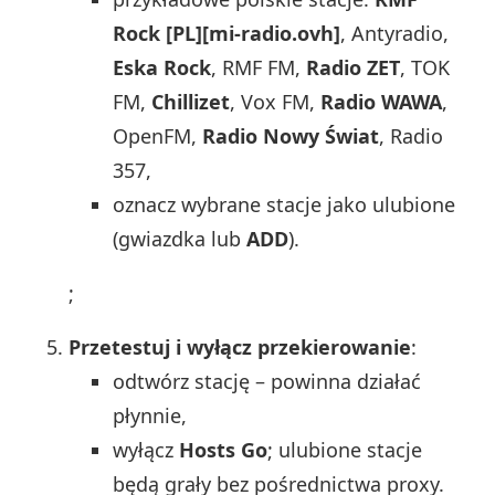
Rock [PL][mi-radio.ovh]
, Antyradio,
Eska Rock
, RMF FM,
Radio ZET
, TOK
FM,
Chillizet
, Vox FM,
Radio WAWA
,
OpenFM,
Radio Nowy Świat
, Radio
357,
oznacz wybrane stacje jako ulubione
(gwiazdka lub
ADD
).
;
Przetestuj i wyłącz przekierowanie
:
odtwórz stację – powinna działać
płynnie,
wyłącz
Hosts Go
; ulubione stacje
będą grały bez pośrednictwa proxy.