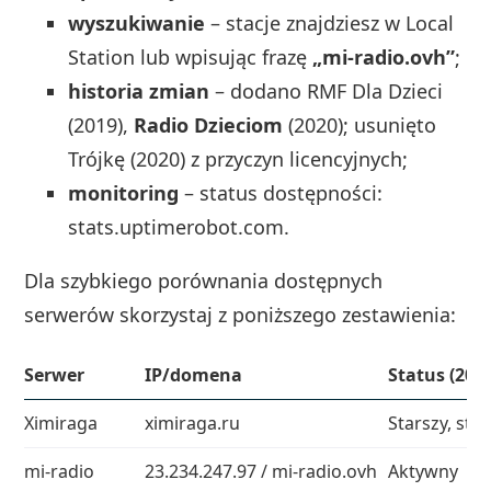
wyszukiwanie
– stacje znajdziesz w Local
Station lub wpisując frazę
„mi-radio.ovh”
;
historia zmian
– dodano RMF Dla Dzieci
(2019),
Radio Dzieciom
(2020); usunięto
Trójkę (2020) z przyczyn licencyjnych;
monitoring
– status dostępności:
stats.uptimerobot.com.
Dla szybkiego porównania dostępnych
serwerów skorzystaj z poniższego zestawienia:
Serwer
IP/domena
Status (202
Ximiraga
ximiraga.ru
Starszy, stab
mi-radio
23.234.247.97 / mi-radio.ovh
Aktywny