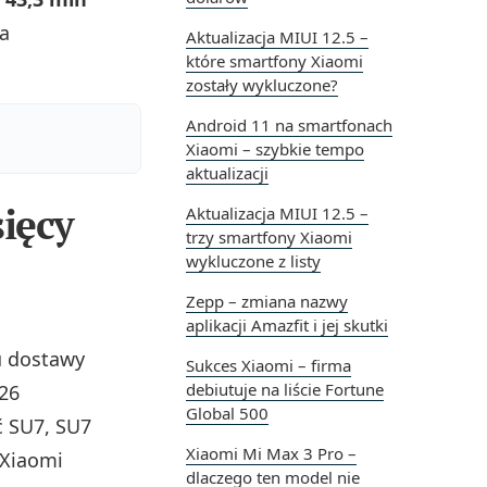
na
Aktualizacja MIUI 12.5 –
które smartfony Xiaomi
zostały wykluczone?
Android 11 na smartfonach
Xiaomi – szybkie tempo
aktualizacji
ięcy
Aktualizacja MIUI 12.5 –
trzy smartfony Xiaomi
wykluczone z listy
Zepp – zmiana nazwy
aplikacji Amazfit i jej skutki
u dostawy
Sukces Xiaomi – firma
debiutuje na liście Fortune
026
Global 500
ć SU7, SU7
Xiaomi Mi Max 3 Pro –
 Xiaomi
dlaczego ten model nie