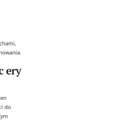
chami,
amowania.
c ery
cen
ci do
 tym