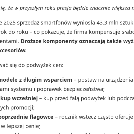
ę, że w przyszłym roku presja będzie znacznie większa 
le 2025 sprzedaż smartfonów wyniosła 43,3 mln sztuk 
rok do roku – co pokazuje, że firma kompensuje słab
entami.
Droższe komponenty oznaczają także wyż
kcesoriów.
wać się do podwyżek cen:
modele z długim wsparciem
– postaw na urządzenia 
jami systemu i poprawek bezpieczeństwa;
kup wcześniej
– kup przed falą podwyżek lub podcz
ych promocji;
 poprzednie flagowce
– rocznik wstecz często oferuj
w lepszej cenie;