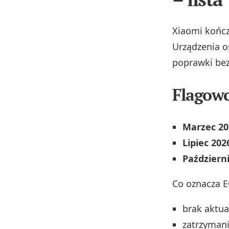
Xiaomi kończ
Urządzenia os
poprawki bez
Flagowc
Marzec 20
Lipiec 202
Październ
Co oznacza E
brak aktua
zatrzyman