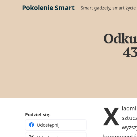
Pokolenie Smart
Smart gadżety, smart życie
Odkup
43
X
iaomi
Podziel się:
sztuc
Udostępnij
wyższ
komponentów.