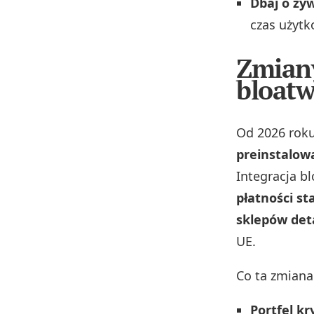
Dbaj o ży
czas użytk
Zmiany
bloatw
Od 2026 roku
preinstalowa
Integracja b
płatności st
sklepów det
UE.
Co ta zmiana
Portfel k