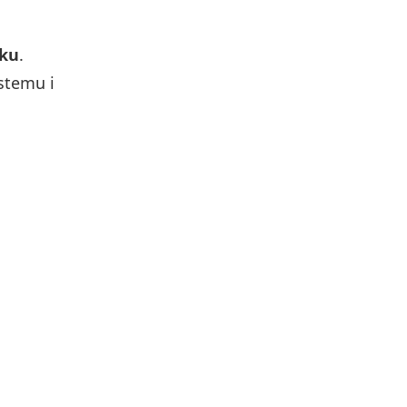
oku
.
ystemu i