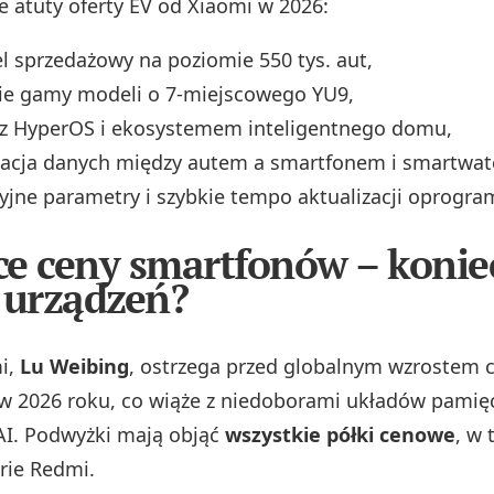
e atuty oferty EV od Xiaomi w 2026:
l sprzedażowy na poziomie 550 tys. aut,
nie gamy modeli o 7‑miejscowego YU9,
a z HyperOS i ekosystemem inteligentnego domu,
zacja danych między autem a smartfonem i smartwat
jne parametry i szybkie tempo aktualizacji oprogr
e ceny smartfonów – konie
 urządzeń?
i,
Lu Weibing
, ostrzega przed globalnym wzrostem 
 2026 roku, co wiąże z niedoborami układów pamię
AI. Podwyżki mają objąć
wszystkie półki cenowe
, w
rie Redmi.