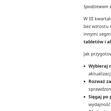
Spodziewam si
W III kwarta
bez wzrostu 
innymi segm
tabletów i a
Jak przygoto
Wybieraj 
aktualizac
Rozważ za
sprawdzon
Sięgaj po
wydajność 