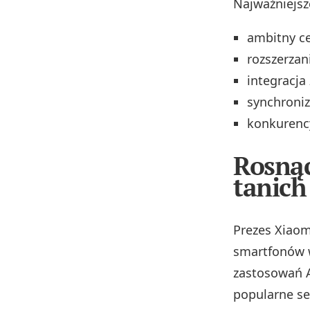
Najważniejsz
ambitny ce
rozszerza
integracj
synchroni
konkurency
Rosnąc
tanich
Prezes Xiaom
smartfonów w
zastosowań 
popularne se