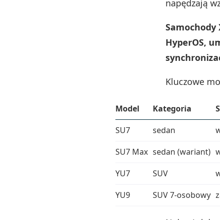
napędzają wz
Samochody X
HyperOS, um
synchronizac
Kluczowe mod
Model
Kategoria
S
SU7
sedan
w
SU7 Max
sedan (wariant)
w
YU7
SUV
w
YU9
SUV 7‑osobowy
z