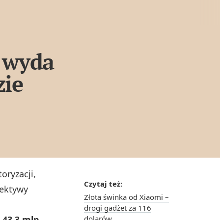
a wyda
zie
oryzacji,
Czytaj też:
pektywy
Złota świnka od Xiaomi –
drogi gadżet za 116
a
43,3 mln
dolarów