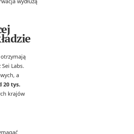
erwacja wydłużą
ej
ładzie
 otrzymają
 Sei Labs.
owych, a
 20 tys.
ych krajów
wymagać