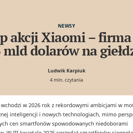
NEWSY
 akcji Xiaomi – firm
 mld dolarów na giełd
Ludwik Karpiuk
4 min. czytania
 wchodzi w 2026 rok z rekordowymi ambicjami w mot
znej inteligencji i nowych technologiach, mimo pers
ych cen smartfonów spowodowanych niedoborami
 W III kwartale 2025 sprzedaż smartfonów sięgnęł