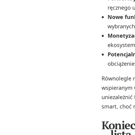
ręcznego us
Nowe funk
wybranych
Monetyzac
ekosystem
Potencjal
obciążenie 
Równolegle r
wspieranym 
uniezależnić
smart, choć n
Koniec
– list