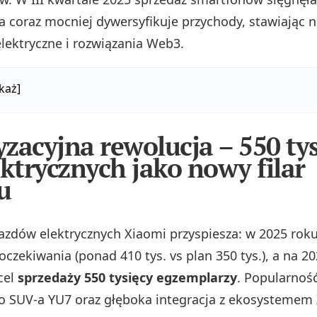
ma coraz mocniej dywersyfikuje przychody, stawiając 
ektryczne i rozwiązania Web3.
każ]
zacyjna rewolucja – 550 tys
ektrycznych jako nowy filar
u
zdów elektrycznych Xiaomi przyspiesza: w 2025 rok
oczekiwania (ponad 410 tys. vs plan 350 tys.), a na 2
cel
sprzedaży 550 tysięcy egzemplarzy
. Popularnoś
 SUV-a YU7 oraz głęboka integracja z ekosystemem