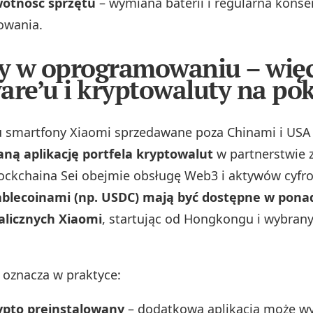
wotność sprzętu
– wymiana baterii i regularna kons
owania.
 w oprogramowaniu – więc
are’u i kryptowaluty na pok
 smartfony Xiaomi sprzedawane poza Chinami i USA
ną aplikację portfela kryptowalut
w partnerstwie z
lockchaina Sei obejmie obsługę Web3 i aktywów cyfr
ablecoinami (np. USDC) mają być dostępne w ponad
alicznych Xiaomi
, startując od Hongkongu i wybran
 oznacza w praktyce:
rypto preinstalowany
– dodatkowa aplikacja może 