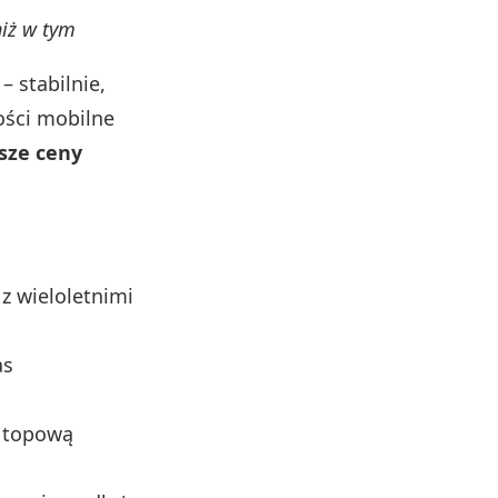
niż w tym
– stabilnie,
ości mobilne
sze ceny
z wieloletnimi
as
e topową