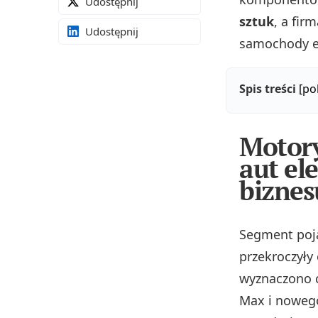
Udostępnij
sztuk
, a fir
Udostępnij
samochody el
Spis treści
[po
Motory
aut el
biznes
Segment poja
przekroczyły 
wyznaczono 
Max i nowego