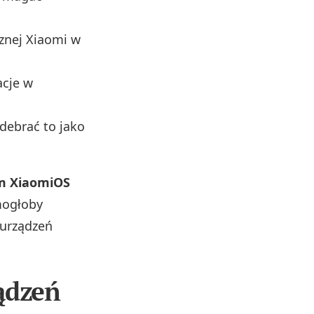
cznej Xiaomi w
acje w
debrać to jako
m XiaomiOS
mogłoby
 urządzeń
ządzeń