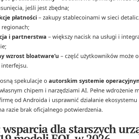
unięcia, jeśli jest zbędna;
cje płatności
– zakupy stablecoinami w sieci detali
 regionach;
ja i partnerstwa
– większy nacisk na usługi i integr
ie;
ny wzrost bloatware’u
– część użytkowników może o
interfejsu.
osną spekulacje o
autorskim systemie operacyjny
własnym chipem i narzędziami AI. Pełne wdrożenie 
 firmę od Androida i usprawnić działanie ekosystemu
a razie brak oficjalnego potwierdzenia.
 wsparcia dla starszych ur
a 19 modeli EOL w 2026