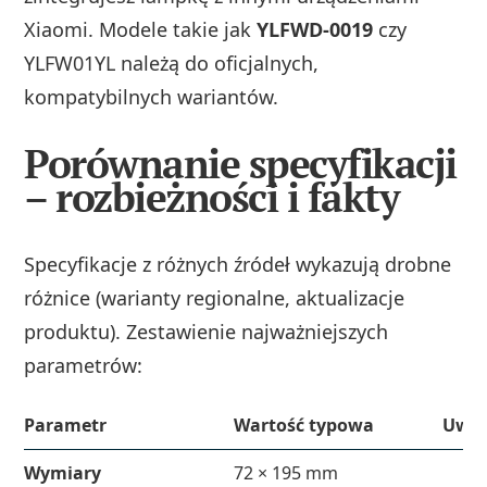
Xiaomi. Modele takie jak
YLFWD‑0019
czy
YLFW01YL należą do oficjalnych,
kompatybilnych wariantów.
Porównanie specyfikacji
– rozbieżności i fakty
Specyfikacje z różnych źródeł wykazują drobne
różnice (warianty regionalne, aktualizacje
produktu). Zestawienie najważniejszych
parametrów:
Parametr
Wartość typowa
Uwag
Wymiary
72 × 195 mm