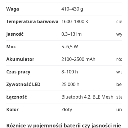
Waga
410–430 g
Temperatura barwowa
1600–1800 K
ciepł
Jasność
0,3–13 lm
wyższ
Moc
5–6,5 W
Akumulator
2100–2500 mAh
różne
Czas pracy
8–100 h
w zal
Żywotność LED
25 000 h
bezo
Łączność
Bluetooth 4.2, BLE Mesh
stero
Kolor
Złoty
uniwe
Różnice w pojemności baterii czy jasności nie