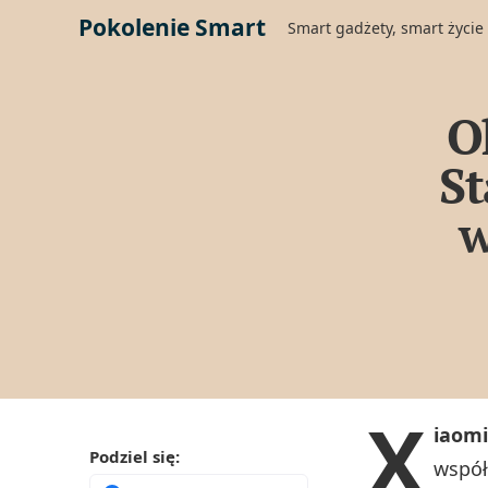
Pokolenie Smart
Smart gadżety, smart życie
O
St
w
X
iaomi
Podziel się:
współ