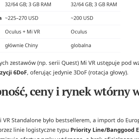
32/64 GB; 3 GB RAM
32/64 GB; 3 GB RAM
a
~225–270 USD
~200 USD
Oculus + Mi VR
Oculus
głównie Chiny
globalna
ych zestawów (np. serii Quest) Mi VR ustępuje pod 
zycji 6DoF
, oferując jedynie 3DoF (rotacja głowy).
ność, ceny i rynek wtórny 
 VR Standalone było bestsellerem, a import do Euro
rzez linie logistyczne typu
Priority Line/Banggood 