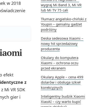
nek w 2018
wygraj Mi Band 3, Mi VR
doświadczenie
lub Mi TV 75 cali
Tłumacz angielsko-chiński z
Youpin – genialny gadżet
podróżny
Deska sedesowa Xiaomi –
nowy hit sprzedażowy
producenta
Xiaomi
Okulary do komputera
Xiaomi – ochrona oczu
przed ekranem
o efekt
Okulary Apple – cena 499
identyczne z
dolarów i obsługa szkieł
korekcyjnych
e z Mi VR SDK
Inteligentny budzik Xiaomi
nych gier i
XiaoAI – czy warto kupić
wersję chińską?