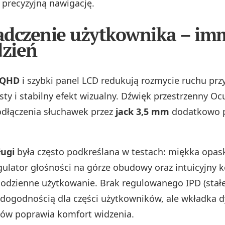
 precyzyjną nawigację.
dczenie użytkownika – im
dzień
 QHD
i szybki panel LCD redukują rozmycie ruchu przy
sty i stabilny efekt wizualny. Dźwięk przestrzenny Oc
odłączenia słuchawek przez
jack 3,5 mm
dodatkowo p
ugi
była często podkreślana w testach: miękka opask
egulator głośności na górze obudowy oraz intuicyjny k
codzienne użytkowanie. Brak regulowanego IPD (stał
dogodnością dla części użytkowników, ale wkładka 
ków poprawia komfort widzenia.