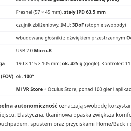
Fresnel (57 × 45 mm),
stały IPD 63,5 mm
czujnik zbliżeniowy, IMU;
3DoF
(stopnie swobody)
wbudowane głośniki z dźwiękiem przestrzennym
O
USB 2.0
Micro‑B
ga
190 × 115 × 105 mm;
ok. 425 g
(gogle). Kontroler: 1
 (FOV)
ok.
100°
Mi VR Store
+ Oculus Store, ponad 100 gier i aplikac
i pełna autonomiczność
oznaczają swobodę korzysta
jscu. Elastyczna, tkaninowa opaska zwiększa komfo
touchpadem, spustem oraz przyciskami Home/Back i 