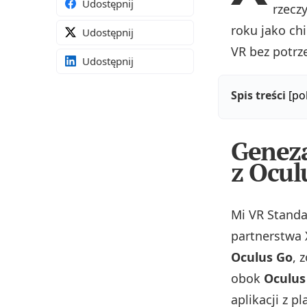
Udostępnij
rzecz
roku jako ch
Udostępnij
VR bez potrz
Udostępnij
Spis treści
[po
Geneza
z Ocu
Mi VR Stand
partnerstwa
Oculus Go
, 
obok
Oculus
aplikacji z p