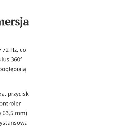
mersja
 72 Hz, co
ulus 360°
ogłębiają
a, przycisk
ontroler
e 63,5 mm)
dystansowa