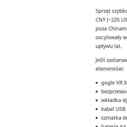
Sprzęt szybko
CNY (~225 US
poza Chinami.
oscylowały w
upływu lat.
Jeśli zastana
elementów:
gogle VR X
bezprzewo
wkładka d
kabel USB 
szmatka do
baterie AA