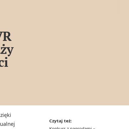
VR
aży
ci
zięki
Czytaj też:
ualnej
Konkurs z nagrodami –