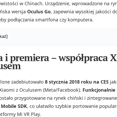
ywistości w Chinach. Urządzenie, wprowadzone na ry
ińska wersja
Oculus Go
, zapewnia wysokiej jakości 
eby podłączania smartfona czy komputera.
każ]
 i premiera – współpraca 
lusem
alone zadebiutowało
8 stycznia 2018 roku na CES
jak
 Xiaomi z Oculusem (Meta/Facebook).
Funkcjonalnie 
zostało przygotowane na rynek chiński i zintegrowan
 Mobile SDK
, co ułatwiło szybkie portowanie popular
latformy Mi VR Play.