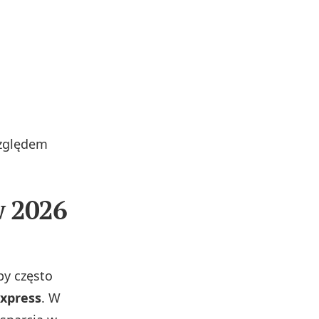
względem
w 2026
py często
Express
. W