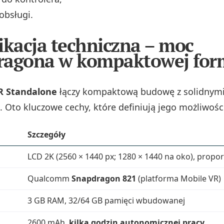
obsługi.
ikacja techniczna – moc
ragona w kompaktowej for
R Standalone
łączy kompaktową budowę z solidnym
 Oto kluczowe cechy, które definiują jego możliwośc
Szczegóły
LCD 2K (2560 × 1440 px; 1280 × 1440 na oko), propor
Qualcomm
Snapdragon 821
(platforma Mobile VR)
3 GB RAM, 32/64 GB pamięci wbudowanej
2600 mAh,
kilka godzin autonomicznej pracy