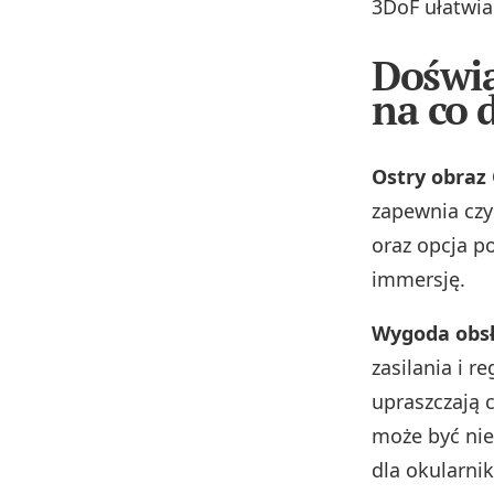
3DoF ułatwia
Doświa
na co 
Ostry obraz
zapewnia czy
oraz opcja p
immersję.
Wygoda obsł
zasilania i r
upraszczają 
może być nie
dla okularni