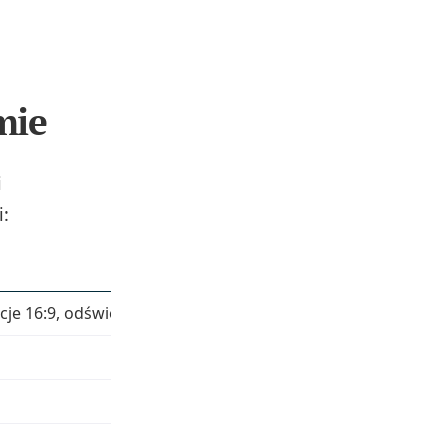
mie
i
i:
cje 16:9, odświeżanie 60/72 Hz