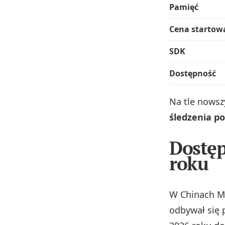
Pamięć
Cena startow
SDK
Dostępność
Na tle nowsz
śledzenia po
Dostęp
roku
W Chinach Mi
odbywał się p