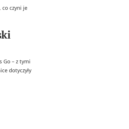
co czyni je
ski
s Go – z tymi
nice dotyczyły