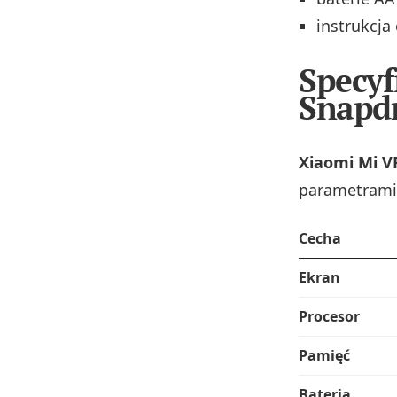
instrukcja 
Specyf
Snapd
Xiaomi Mi V
parametrami.
Cecha
Ekran
Procesor
Pamięć
Bateria