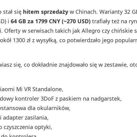
 stał się
hitem sprzedaży
w Chinach. Warianty 32 G
D) i
64 GB za 1799 CNY (~270 USD)
trafiały też na ry
 Oferty w serwisach takich jak Allegro czy chińskie 
okół 1300 zł z wysyłką, co potwierdzało jego popul
wiasz się, co dokładnie znajdowało się w zestawie, oto
iaomi Mi VR Standalone,
dowy kontroler 3DoF z paskiem na nadgarstek,
ystansowa dla okularników,
i adapter zasilania,
 czyszczenia optyki,
 do kontrolera,