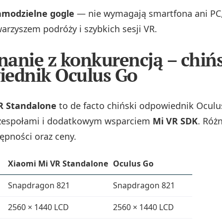
samodzielne gogle
— nie wymagają smartfona ani PC, 
arzyszem podróży i szybkich sesji VR.
anie z konkurencją – chiń
ednik Oculus Go
R Standalone
to de facto chiński odpowiednik Oculu
espołami i dodatkowym wsparciem
Mi VR SDK
. Róż
ępności oraz ceny.
Xiaomi Mi VR Standalone
Oculus Go
Snapdragon 821
Snapdragon 821
2560 × 1440 LCD
2560 × 1440 LCD