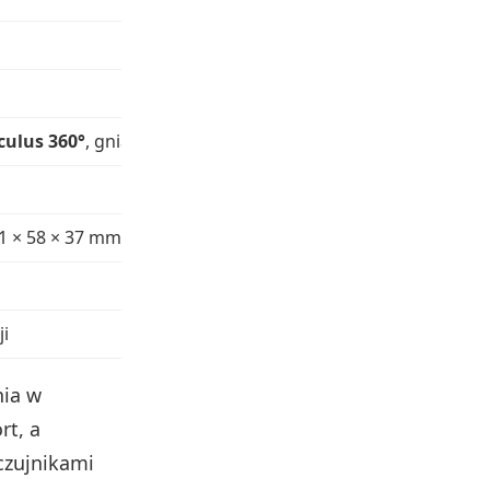
culus 360°
, gniazdo jack 3,5 mm
11 × 58 × 37 mm; 40 g
ji
nia w
rt, a
czujnikami