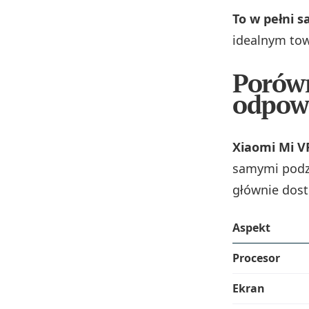
To w pełni 
idealnym tow
Porówn
odpowi
Xiaomi Mi V
samymi podz
głównie dost
Aspekt
Procesor
Ekran