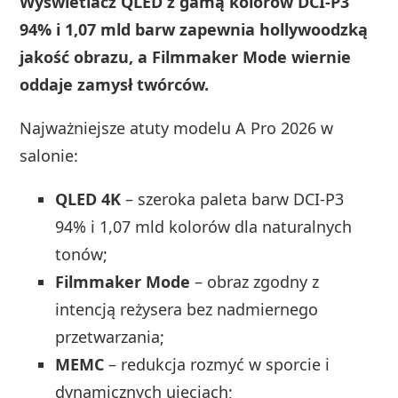
Wyświetlacz QLED z gamą kolorów DCI-P3
94% i 1,07 mld barw zapewnia hollywoodzką
jakość obrazu, a Filmmaker Mode wiernie
oddaje zamysł twórców.
Najważniejsze atuty modelu A Pro 2026 w
salonie:
QLED 4K
– szeroka paleta barw DCI-P3
94% i 1,07 mld kolorów dla naturalnych
tonów;
Filmmaker Mode
– obraz zgodny z
intencją reżysera bez nadmiernego
przetwarzania;
MEMC
– redukcja rozmyć w sporcie i
dynamicznych ujęciach;