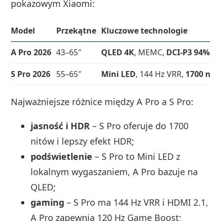
pokazowym Xiaomi:
Model
Przekątne
Kluczowe technologie
A Pro 2026
43–65″
QLED 4K
, MEMC,
DCI-P3 94%
, 
S Pro 2026
55–65″
Mini LED
, 144 Hz VRR,
1700 nit
Najważniejsze różnice między A Pro a S Pro:
jasność i HDR
– S Pro oferuje do 1700
nitów i lepszy efekt HDR;
podświetlenie
– S Pro to Mini LED z
lokalnym wygaszaniem, A Pro bazuje na
QLED;
gaming
– S Pro ma 144 Hz VRR i HDMI 2.1,
A Pro zapewnia 120 Hz Game Boost;