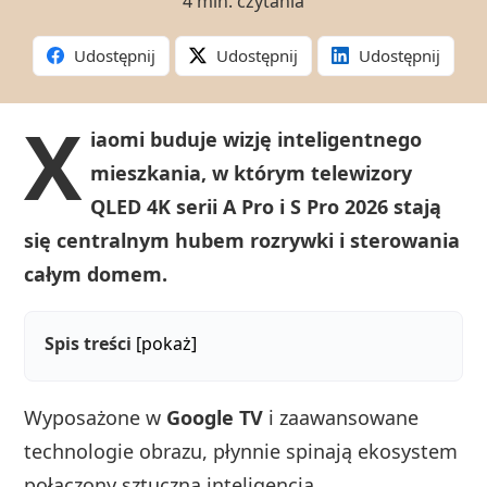
4 min. czytania
Udostępnij
Udostępnij
Udostępnij
X
iaomi buduje wizję inteligentnego
mieszkania, w którym telewizory
QLED 4K serii A Pro i S Pro 2026 stają
się centralnym hubem rozrywki i sterowania
całym domem.
Spis treści
[pokaż]
Wyposażone w
Google TV
i zaawansowane
technologie obrazu, płynnie spinają ekosystem
połączony sztuczną inteligencją,