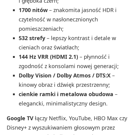
i głęboka czerń;
1700 nitów
– znakomita jasność HDR i
czytelność w nasłonecznionych
pomieszczeniach;
532 strefy
– lepszy kontrast i detale w
cieniach oraz światłach;
144 Hz VRR (HDMI 2.1)
– płynność i
zgodność z konsolami nowej generacji;
Dolby Vision / Dolby Atmos / DTS:X
–
kinowy obraz i dźwięk przestrzenny;
cienkie ramki i metalowa obudowa
–
elegancki, minimalistyczny design.
Google TV
łączy Netflix, YouTube, HBO Max czy
Disney+ z wyszukiwaniem głosowym przez