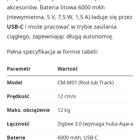
akcesoriów. Bateria litowa 6000 mAh
(niewymienna, 5 V, 7,5 W, 1,5 A) ładuje się przez
USB‑C
i może pracować w trybie zasilania
ciągłego, zapewniając długą autonomię.
Pełna specyfikacja w formie tabeli:
Parametr
Wartość
Model
CM-M01 (Rod lub Track)
Prędkość
12 cm/s
Maks. obciążenie
12 kg
Łączność
Zigbee 3.0 (wymaga huba Aqara)
Bateria
6000 mAh, USB‑C