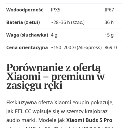
Wodoodporność
IPX5
IP67
Bateria (z etui)
~28–36 h (szac.)
36 h
Waga (słuchawka)
4 g
~5 g
Cena orientacyjna
~150–200 zł (AliExpress)
869 zł
Porównanie z ofertą
Xiaomi – premium w
zasięgu ręki
Ekskluzywna oferta Xiaomi Youpin pokazuje,
jak FIIL CC wpisuje się w szerszy krajobraz
audio marki. Modele jak
Xiaomi Buds 5 Pro