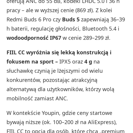
oferują ANC do 55 dB, kodeki LHDC 5.0 i 36 h
pracy – ale w wyższej cenie (869 zł). Z kolei
Redmi Buds 6 Pro czy
Buds 5
zapewniają 36–39
h baterii, regulację głośności, Bluetooth 5.4 i
wodoodporność IP67
w cenie 289–299 zł.
FIIL CC wyróżnia się lekką konstrukcją i
fokusem na sport –
IPX5 oraz
4 g
na
słuchawkę czynią je lżejszymi od wielu
konkurentów, pozostając atrakcyjną
alternatywą dla użytkowników, którzy wolą
mobilność zamiast ANC.
W kontekście Youpin, gdzie ceny startowe
bywają niższe (ok. 100–200 zł na AliExpress),
FIIL CC to opcja dla osób, które chcą „premium