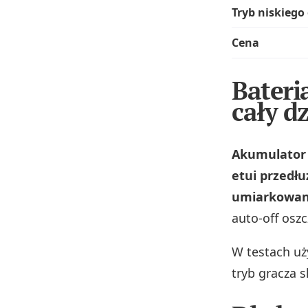
Tryb niskiego
Cena
Bateri
cały d
Akumulator 
etui przedłu
umiarkowan
auto-off osz
W testach uż
tryb gracza s