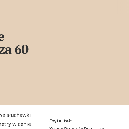
e
za 60
we słuchawki
Czytaj też:
metry w cenie
Xiaomi Redmi AirDots – czy