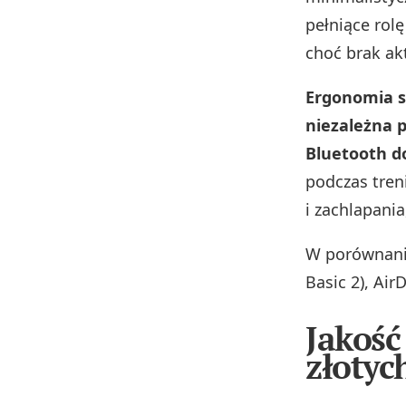
pełniące rol
choć brak ak
Ergonomia st
niezależna 
Bluetooth d
podczas tren
i zachlapania
W porównaniu
Basic 2), Air
Jakość
złotyc