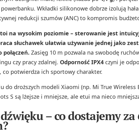
ę powerbanku. Wkładki silikonowe dobrze izolują hał
tywnej redukcji szumów (ANC) to kompromis budżet
oi na wysokim poziomie – sterowanie jest intuicy
praca słuchawek ułatwia używanie jednej jako zes
o połączeń.
Zasięg 10 m pozwala na swobodę ruchów
ingu czy pracy zdalnej.
Odporność IPX4
czyni je odp
, co potwierdza ich sportowy charakter.
 do droższych modeli Xiaomi (np. Mi True Wireless
Dots S są lżejsze i mniejsze, ale etui ma nieco mniej
 dźwięku – co dostajemy za 
h?