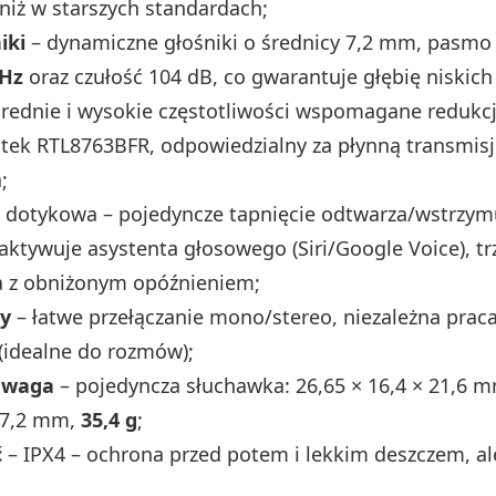
 niż w starszych standardach;
iki
– dynamiczne głośniki o średnicy 7,2 mm, pasmo
 Hz
oraz czułość 104 dB, co gwarantuje głębię niskich
średnie i wysokie częstotliwości wspomagane reduk
tek RTL8763BFR, odpowiedzialny za płynną transmisję
;
 dotykowa – pojedyncze tapnięcie odtwarza/wstrzym
ktywuje asystenta głosowego (Siri/Google Voice), tr
a z obniżonym opóźnieniem;
cy
– łatwe przełączanie mono/stereo, niezależna praca
(idealne do rozmów);
 waga
– pojedyncza słuchawka: 26,65 × 16,4 × 21,6 
 27,2 mm,
35,4 g
;
ć
– IPX4 – ochrona przed potem i lekkim deszczem, al