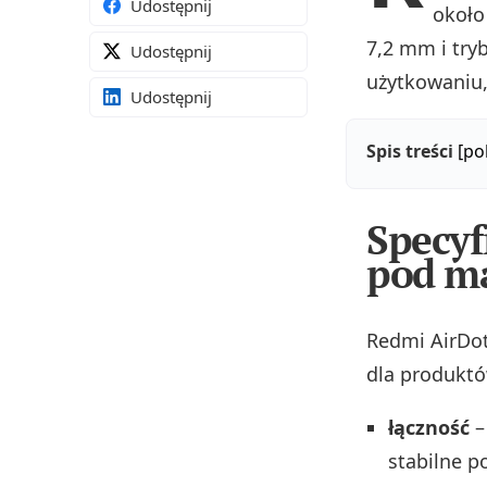
Udostępnij
okoł
7,2 mm i try
Udostępnij
użytkowaniu,
Udostępnij
Spis treści
[po
Specyf
pod m
Redmi AirDot
dla produkt
łączność
–
stabilne p