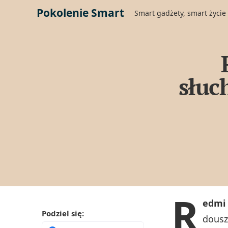
Pokolenie Smart
Smart gadżety, smart życie
słuc
R
edmi 
Podziel się:
dousz