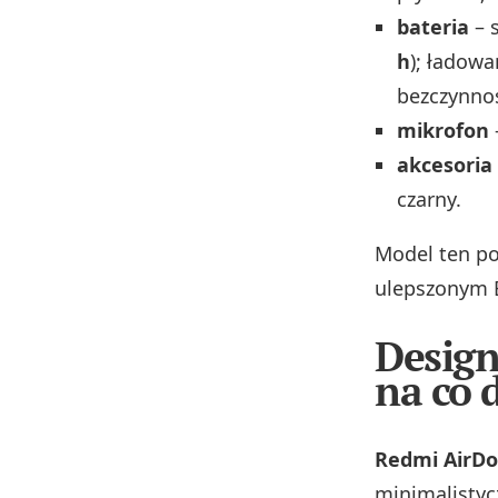
bateria
– 
h
); ładow
bezczynnoś
mikrofon
akcesoria
czarny.
Model ten po
ulepszonym B
Design
na co 
Redmi AirDo
minimalistyc