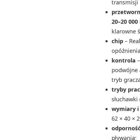
transmisji
przetworn
20–20 000
klarowne 
chip
– Real
opóźnienia
kontrola
–
podwójne a
tryb gracz
tryby pra
słuchawki 
wymiary i
62 × 40 ×
odpornoś
pływania;