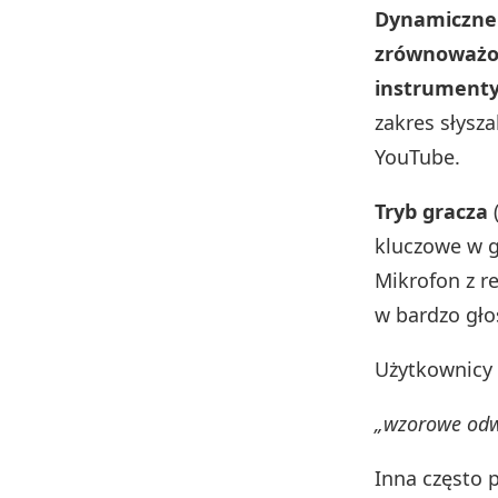
Dynamiczne 
zrównoważony
instrumenty
zakres słysza
YouTube.
Tryb gracza
kluczowe w g
Mikrofon z r
w bardzo gł
Użytkownicy 
„wzorowe odw
Inna często