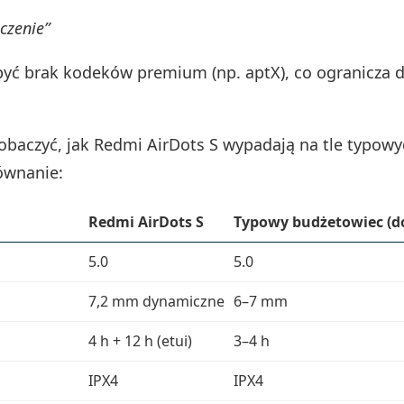
czenie”
ć brak kodeków premium (np. aptX), co ogranicza de
obaczyć, jak Redmi AirDots S wypadają na tle typowyc
ównanie:
Redmi AirDots S
Typowy budżetowiec (d
5.0
5.0
7,2 mm dynamiczne
6–7 mm
4 h + 12 h (etui)
3–4 h
IPX4
IPX4