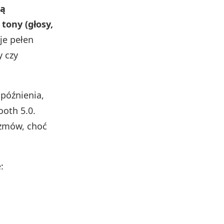
ją
tony (głosy,
je pełen
y czy
późnienia,
ooth 5.0.
ozmów, choć
: