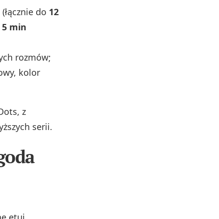
 (łącznie do
12
o
5 min
ych rozmów;
owy, kolor
Dots, z
ższych serii.
ygoda
ne etui