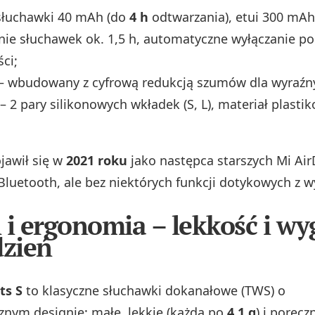
słuchawki 40 mAh (do
4 h
odtwarzania), etui 300 mAh
anie słuchawek ok. 1,5 h, automatyczne wyłączanie p
ci;
– wbudowany z cyfrową redukcją szumów dla wyraźn
– 2 pary silikonowych wkładek (S, L), materiał plastik
jawił się w
2021 roku
jako następca starszych Mi Air
luetooth, ale bez niektórych funkcji dotykowych z wy
 i ergonomia – lekkość i w
dzień
ts S
to klasyczne słuchawki dokanałowe (TWS) o
znym designie: małe, lekkie (każda po
4,1 g
) i poręcz