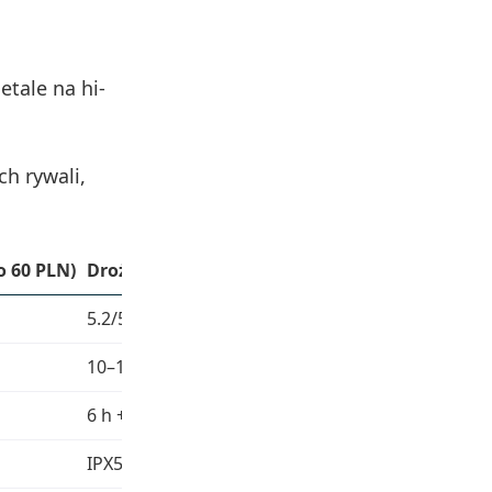
tale na hi-
h rywali,
o 60 PLN)
Droższy konkurent (np. 150 PLN)
5.2/5.3
10–12 mm + ANC
6 h + 20 h
IPX5/6