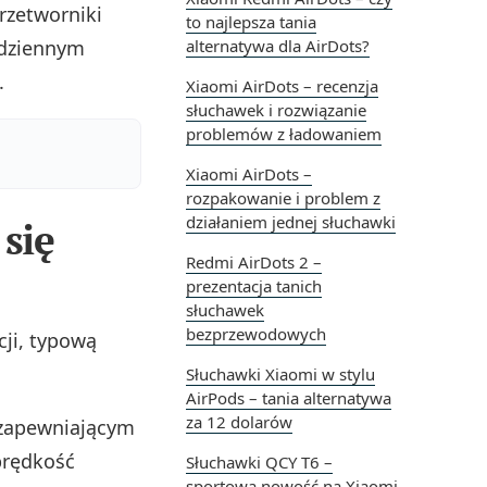
rzetworniki
to najlepsza tania
odziennym
alternatywa dla AirDots?
.
Xiaomi AirDots – recenzja
słuchawek i rozwiązanie
problemów z ładowaniem
Xiaomi AirDots –
rozpakowanie i problem z
działaniem jednej słuchawki
 się
Redmi AirDots 2 –
prezentacja tanich
słuchawek
bezprzewodowych
cji, typową
Słuchawki Xiaomi w stylu
AirPods – tania alternatywa
za 12 dolarów
 zapewniającym
prędkość
Słuchawki QCY T6 –
sportowa nowość na Xiaomi