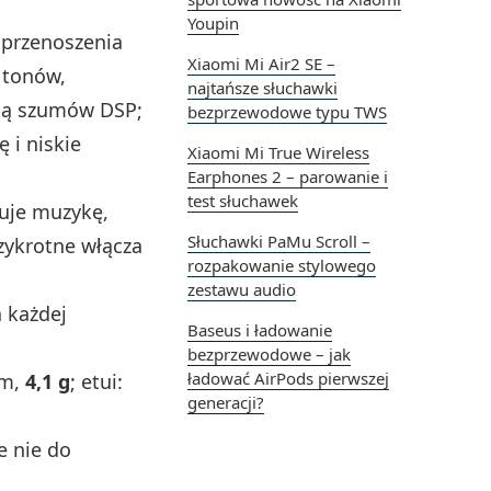
Youpin
 przenoszenia
Xiaomi Mi Air2 SE –
 tonów,
najtańsze słuchawki
cją szumów DSP;
bezprzewodowe typu TWS
 i niskie
Xiaomi Mi True Wireless
Earphones 2 – parowanie i
test słuchawek
uje muzykę,
Słuchawki PaMu Scroll –
zykrotne włącza
rozpakowanie stylowego
zestawu audio
 każdej
Baseus i ładowanie
bezprzewodowe – jak
ładować AirPods pierwszej
mm,
4,1 g
; etui:
generacji?
e nie do