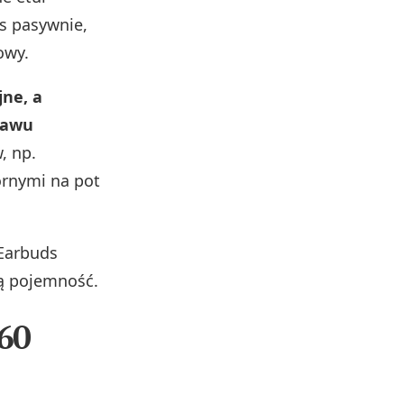
as pasywnie,
owy.
jne, a
tawu
, np.
ornymi na pot
 Earbuds
szą pojemność.
60