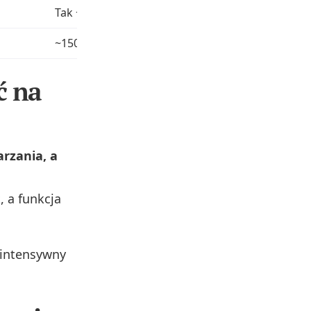
Tak + kodeki LDAC
~150 PLN
ć na
rzania, a
, a funkcja
 intensywny