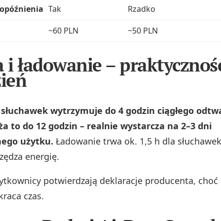
 opóźnienia
Tak
Rzadko
~60 PLN
~50 PLN
a i ładowanie – praktycznoś
zień
słuchawek wytrzymuje do 4 godzin ciągłego odtwa
ża to do 12 godzin – realnie wystarcza na 2–3 dni
ego użytku.
Ładowanie trwa ok. 1,5 h dla słuchawek
czędza energię.
ytkownicy potwierdzają deklaracje producenta, choć
kraca czas.