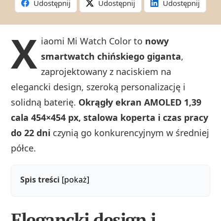
Udostępnij
Udostępnij
Udostępnij
X
iaomi Mi Watch Color to
nowy
smartwatch chińskiego giganta
,
zaprojektowany z naciskiem na
elegancki design, szeroką personalizację i
solidną baterię.
Okrągły ekran AMOLED 1,39
cala 454×454 px, stalowa koperta i czas pracy
do 22 dni
czynią go konkurencyjnym w średniej
półce.
Spis treści
[pokaż]
Elegancki design i