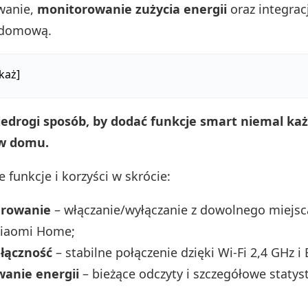
wanie,
monitorowanie zużycia energii
oraz integrac
 domową.
każ]
 niedrogi sposób, by dodać funkcje smart niemal k
 w domu.
 funkcje i korzyści w skrócie:
erowanie
– włączanie/wyłączanie z dowolnego miejsc
Xiaomi Home;
łączność
– stabilne połączenie dzięki Wi‑Fi 2,4 GHz i 
anie energii
– bieżące odczyty i szczegółowe statyst