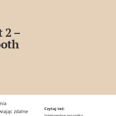
 2 –
ooth
nia
Czytaj też:
wiając zdalne
Inteligentne gniazdko