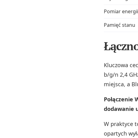
Pomiar energi
Pamięć stanu
Łączno
Kluczowa ce
b/g/n 2,4 GH
miejsca, a B
Połączenie W
dodawanie ur
W praktyce t
opartych wyłą