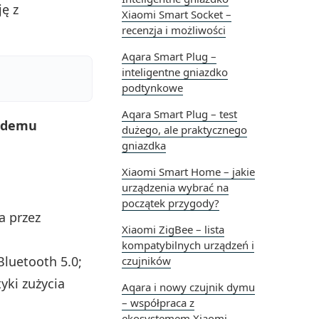
ję z
Xiaomi Smart Socket –
recenzja i możliwości
Aqara Smart Plug –
inteligentne gniazdko
podtynkowe
Aqara Smart Plug – test
ażdemu
dużego, ale praktycznego
gniazdka
Xiaomi Smart Home – jakie
urządzenia wybrać na
początek przygody?
a przez
Xiaomi ZigBee – lista
kompatybilnych urządzeń i
Bluetooth 5.0;
czujników
yki zużycia
Aqara i nowy czujnik dymu
– współpraca z
ekosystemem Xiaomi