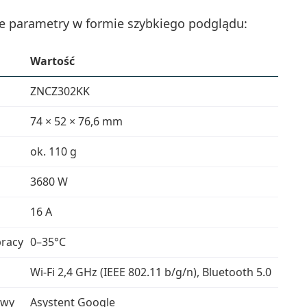
e parametry w formie szybkiego podglądu:
Wartość
ZNCZ302KK
74 × 52 × 76,6 mm
ok. 110 g
3680 W
16 A
racy
0–35°C
Wi‑Fi 2,4 GHz (IEEE 802.11 b/g/n), Bluetooth 5.0
owy
Asystent Google