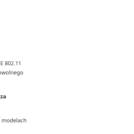
EE 802.11
dowolnego
sza
ch modelach