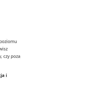
j poziomu
wisz
y, czy poza
ja i