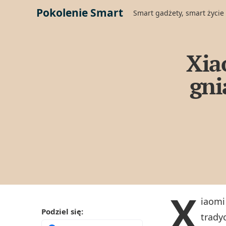
Pokolenie Smart
Smart gadżety, smart życie
Xia
gni
X
iaomi
Podziel się:
trady