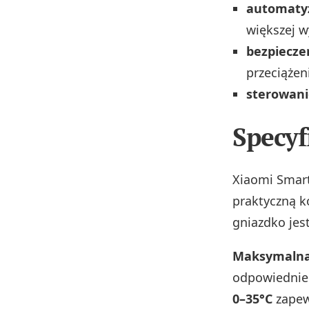
automaty
większej w
bezpiecz
przeciążen
sterowani
Specyf
Xiaomi Smar
praktyczną k
gniazdko jest
Maksymalna
odpowiednie
0–35°C
zapew