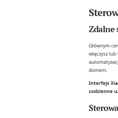
Sterow
Zdalne 
Głównym cen
włączysz lub 
automatyzacje
domem.
Interfejs Xi
codzienne u
Sterowa