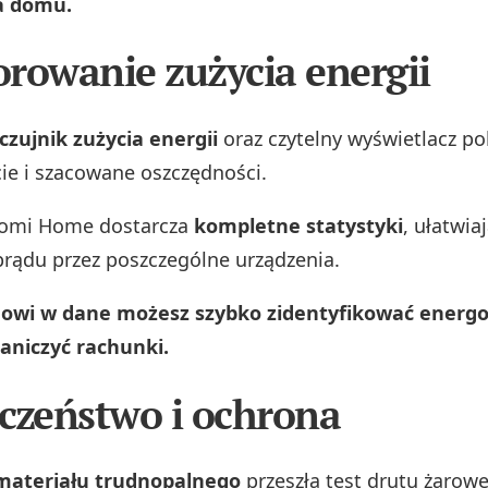
a domu.
rowanie zużycia energii
czujnik zużycia energii
oraz czytelny wyświetlacz po
cie i szacowane oszczędności.
iaomi Home dostarcza
kompletne statystyki
, ułatwia
rądu przez poszczególne urządzenia.
dowi w dane możesz szybko zidentyfikować energ
raniczyć rachunki.
czeństwo i ochrona
ateriału trudnopalnego
przeszła test drutu żarow