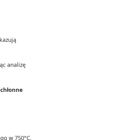
kazują
jąc analizę
ochłonne
ego w 750°C,