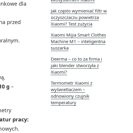
unkowe dla
Jak często wymieniać filtr w
oczyszczaczu powietrza
na przed
Xiaomi? Test zużycia
Xiaomi Mijia Smart Clothes
uralnym.
Machine M1 – inteligentna
suszarka
Deerma – co to za firma i
jaki blender stworzyła z
Xiaomi?
ą,
Termometr Xiaomi z
10 g
–
wyświetlaczem –
odnowiony czujnik
temperatury
metry
atur pracy:
mowych.