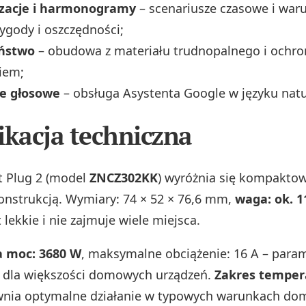
zacje i harmonogramy
– scenariusze czasowe i war
ygody i oszczędności;
eństwo
– obudowa z materiału trudnopalnego i ochro
iem;
e głosowe
– obsługa Asystenta Google w języku nat
ikacja techniczna
t Plug 2 (model
ZNCZ302KK
) wyróżnia się kompaktow
onstrukcją. Wymiary: 74 × 52 × 76,6 mm,
waga: ok. 1
 lekkie i nie zajmuje wiele miejsca.
 moc: 3680 W
, maksymalne obciążenie: 16 A – para
 dla większości domowych urządzeń.
Zakres temper
nia optymalne działanie w typowych warunkach do