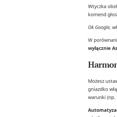
Wtyczka obs
komend głos
Ok Google, wł
W porównani
wyłącznie A
Harmon
Możesz usta
gniazdko włą
warunki (np.
Automatyzac