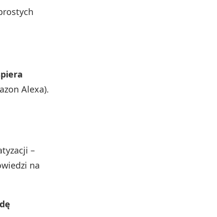
prostych
piera
azon Alexa).
tyzacji –
owiedzi na
odę