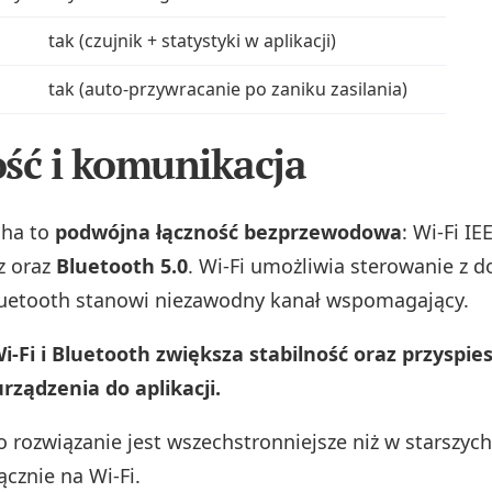
i
tak (czujnik + statystyki w aplikacji)
tak (auto‑przywracanie po zaniku zasilania)
ść i komunikacja
cha to
podwójna łączność bezprzewodowa
: Wi‑Fi IE
z oraz
Bluetooth 5.0
. Wi‑Fi umożliwia sterowanie z 
luetooth stanowi niezawodny kanał wspomagający.
i‑Fi i Bluetooth zwiększa stabilność oraz przyspie
ządzenia do aplikacji.
o rozwiązanie jest wszechstronniejsze niż w starszy
cznie na Wi‑Fi.