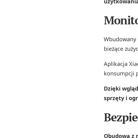
użytkowani
Monito
Wbudowany
bieżące zuży
Aplikacja X
konsumpcji p
Dzięki wglą
sprzęty i og
Bezpie
Obudowa z m