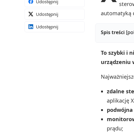
Udostępnij
stero
automatyką
Udostępnij
Udostępnij
Spis treści
[po
To szybki i
urządzeniu
Najważniejsze
zdalne st
aplikację 
podwójna 
monitorow
prądu;