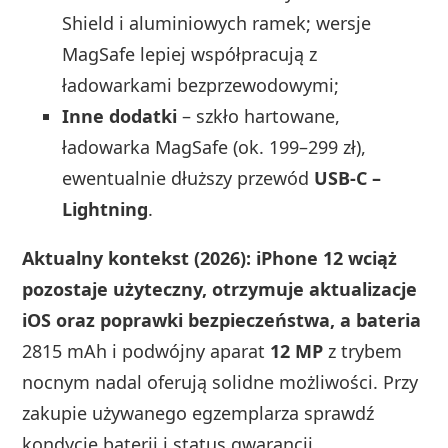
Shield i aluminiowych ramek; wersje
MagSafe lepiej współpracują z
ładowarkami bezprzewodowymi;
Inne dodatki
– szkło hartowane,
ładowarka MagSafe (ok. 199–299 zł),
ewentualnie dłuższy przewód
USB‑C –
Lightning
.
Aktualny kontekst (2026): iPhone 12 wciąż
pozostaje użyteczny, otrzymuje aktualizacje
iOS oraz poprawki bezpieczeństwa, a bateria
2815 mAh i podwójny aparat
12 MP
z trybem
nocnym nadal oferują solidne możliwości. Przy
zakupie używanego egzemplarza sprawdź
kondycję baterii i status gwarancji.