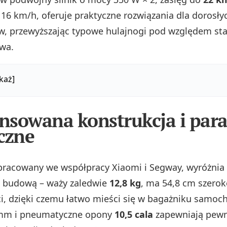
6 km/h, oferuje praktyczne rozwiązania dla dorosły
, przewyższając typowe hulajnogi pod względem stab
wa.
każ]
sowana konstrukcja i par
czne
pracowany we współpracy Xiaomi i Segway, wyróżnia 
budową – waży zaledwie
12,8 kg
, ma 54,8 cm szeroko
, dzięki czemu łatwo mieści się w bagażniku samoc
 mm i pneumatyczne opony
10,5 cala
zapewniają pewn