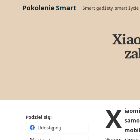
Pokolenie Smart
Smart gadżety, smart życie
Xiao
za
X
iaomi
Podziel się:
samob
Udostępnij
mobil
Wyposażony w