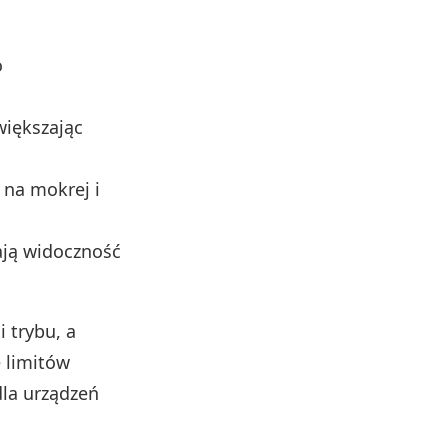
o
większając
 na mokrej i
ją widoczność
 trybu, a
 limitów
dla urządzeń