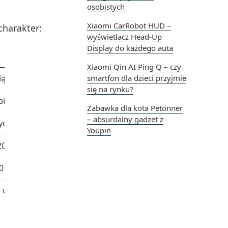
osobistych
Xiaomi CarRobot HUD –
charakter:
wyświetlacz Head-Up
Display do każdego auta
Xiaomi Qin AI Ping Q – czy
łącznie; moment obrotowy ok. 70 Nm
smartfon dla dzieci przyjmie
się na rynku?
pieszy; zależne od wagi i terenu
Zabawka dla kota Petonner
– absurdalny gadżet z
ch typu 18650; realnie ok. 15–20 km przy obciążeniu ~80 k
Youpin
–200 cm, wiek 16–50 lat
0 VAC
 wytracania prędkości