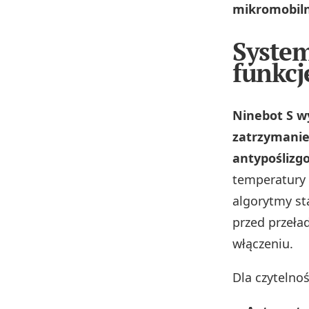
mikromobiln
System
funkcj
Ninebot S w
zatrzymanie 
antypoślizg
temperatury 
algorytmy sta
przed przeła
włączeniu.
Dla czytelno