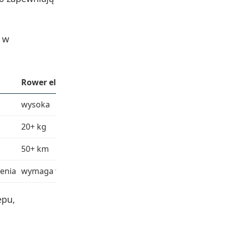
e w
Rower elektryczny
wysoka
20+ kg
50+ km
ienia
wymaga większej przestrzeni
epu,