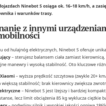
ojazdach Ninebot S osiąga ok. 16–18 km/h, a zasię
wnika i warunków trasy.
anie z innymi urządzenia
mobilności
u od hulajnóg elektrycznych, Ninebot S oferuje unik
ujący
– sterujesz balansem ciała zamiast kierownicą,
cyjne manewry i wysoką stabilność. Oto kluczowe różn
 Xiaomi
– wyższa prędkość szczytowa (zwykle 20+ km/
 większą stabilność; brak kierownicy zwiększa zwrot
ektryczne
– Ninebot S jest lżejszy i bardziej kompak
stanse, lecz limit obciążenia 85 kg wyklucza ciężkie b
lery
– podwójny silnik i wysokiej jakości ogniwa 186