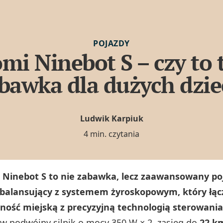
POJAZDY
mi Ninebot S – czy to 
bawka dla dużych dzie
Ludwik Karpiuk
4 min. czytania
 Ninebot S to nie zabawka, lecz zaawansowany po
alansujący z systemem żyroskopowym, który łąc
ność miejską z precyzyjną technologią sterowania
 podwójny silnik o mocy 350 W × 2, zasięg do
22 k