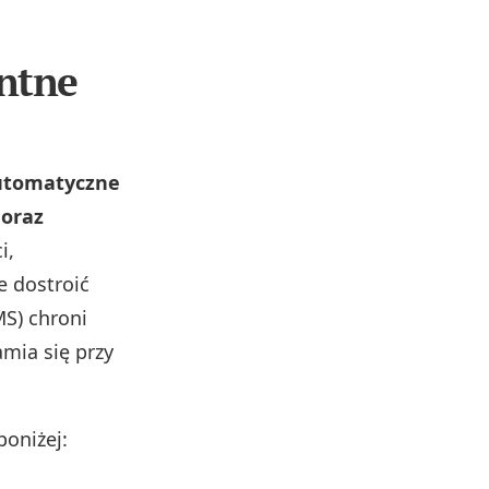
entne
automatyczne
 oraz
i,
e dostroić
MS) chroni
mia się przy
poniżej: