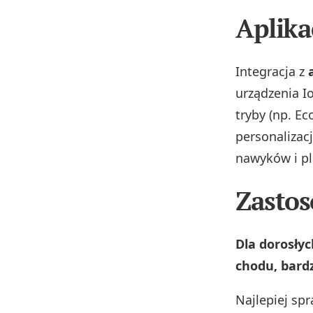
Aplika
Integracja z
urządzenia Io
tryby (np. E
personalizacj
nawyków i p
Zastos
Dla dorosły
chodu, bardz
Najlepiej sp