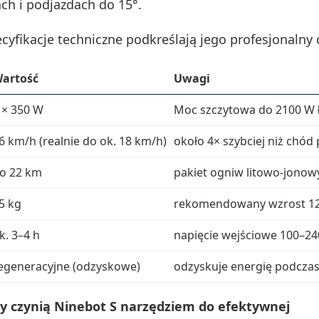
ch i podjazdach do 15°.
cyfikacje techniczne podkreślają jego profesjonalny 
artość
Uwagi
 × 350 W
Moc szczytowa do 2100 W 
6 km/h (realnie do ok. 18 km/h)
około 4× szybciej niż chód 
o 22 km
pakiet ogniw litowo-jonowy
5 kg
rekomendowany wzrost 120
k. 3–4 h
napięcie wejściowe 100–24
egeneracyjne (odzyskowe)
odzyskuje energię podczas
y czynią Ninebot S narzędziem do efektywnej