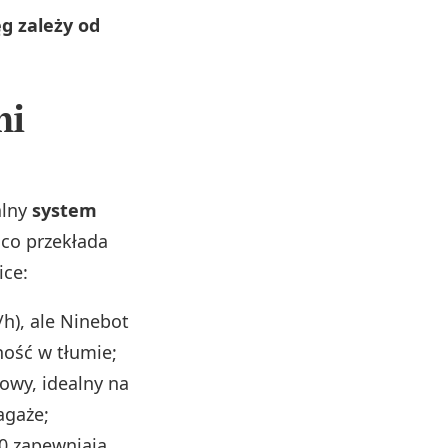
g zależy od
mi
alny
system
 co przekłada
ice:
h), ale Ninebot
ność w tłumie;
towy, idealny na
agaże;
50 zapewniają