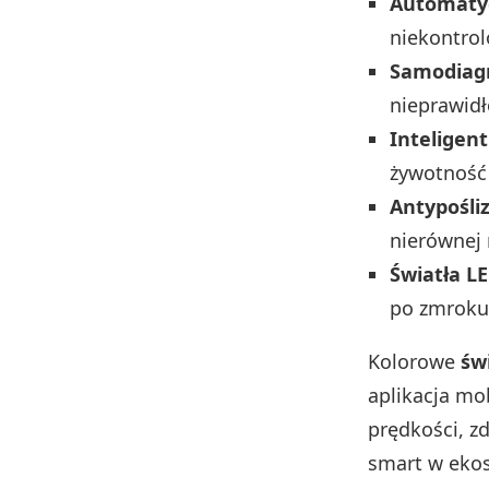
Automatyc
niekontrol
Samodiagn
nieprawid
Inteligen
żywotność 
Antypośli
nierównej 
Światła L
po zmroku
Kolorowe
św
aplikacja mo
prędkości, z
smart w eko