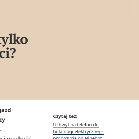
tylko
ci?
jazd
Czytaj też:
zy
Uchwyt na telefon do
.
hulajnogi elektrycznej –
m
i prędkość
propozycja od Ninebot