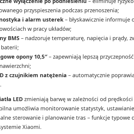
zne wyłączenie po podniesieniu
– eliminuje ryzyko
owanego przyspieszenia podczas przenoszenia;
ostyka i alarm usterek
– błyskawicznie informuje 
łowościach w pracy układów;
tny BMS
– nadzoruje temperaturę, napięcia i prądy, z
baterii;
zgowe opony 10,5″
– zapewniają lepszą przyczepność
nawierzchni;
ED z czujnikiem natężenia
– automatycznie poprawia
.
iatła LED
zmieniają barwę w zależności od prędkości i
bilna umożliwia monitorowanie statystyk, ustawianie
dalne sterowanie i planowanie tras – funkcje typowe 
systemie Xiaomi.