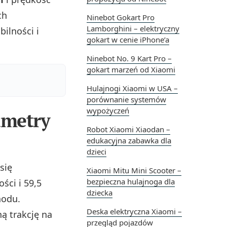
ch
Ninebot Gokart Pro
Lamborghini – elektryczny
ilności i
gokart w cenie iPhone’a
Ninebot No. 9 Kart Pro –
gokart marzeń od Xiaomi
Hulajnogi Xiaomi w USA –
porównanie systemów
wypożyczeń
ametry
Robot Xiaomi Xiaodan –
edukacyjna zabawka dla
dzieci
się
Xiaomi Mitu Mini Scooter –
bezpieczna hulajnoga dla
ści i 59,5
dziecka
hodu.
Deska elektryczna Xiaomi –
ą trakcję na
przegląd pojazdów