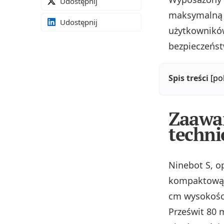
Udostępnij
maksymalną 1
Udostępnij
użytkowników
bezpieczeńst
Spis treści
[po
Zaawan
techni
Ninebot S, o
kompaktową 
cm wysokości
Prześwit 80