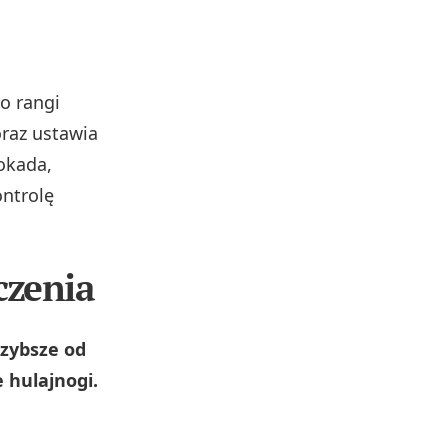
o rangi
oraz ustawia
okada,
ontrolę
czenia
szybsze od
 hulajnogi.