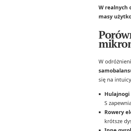
W realnych d
masy użytko
Porówn
mikro
W odróżnieni
samobalans
się na intui
Hulajnogi
S zapewnia
Rowery el
krótsze dy
Inne gyro