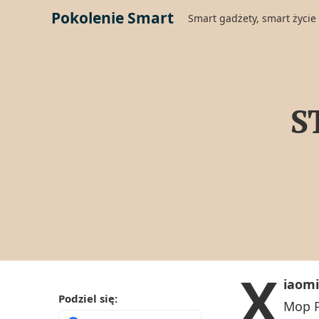
Pokolenie Smart
Smart gadżety, smart życie
S
X
iaom
Podziel się:
Mop P