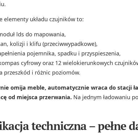
iu.
e elementy układu czujników to:
moduł lds do mapowania,
ian, kolizji i klifu (przeciwwypadkowe),
apełnienia pojemnika, spadku i przyspieszenia,
 kompas cyfrowy oraz 12 wielokierunkowych czujnikó
 przeszkód i różnic poziomów.
ie omija meble, automatycznie wraca do stacji ła
cę od miejsca przerwania.
Na jednym ładowaniu p
ikacja techniczna – pełne 