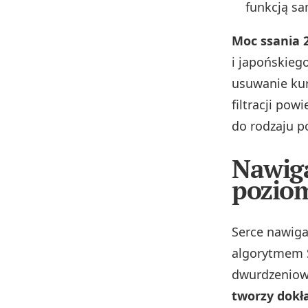
funkcją s
Moc ssania 
i japońskieg
usuwanie kur
filtracji pow
do rodzaju p
Nawiga
poziom
Serce nawiga
algorytmem 
dwurdzeniowy
tworzy dokł