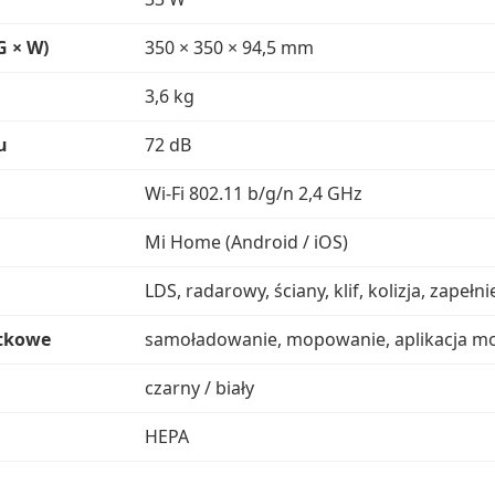
G × W)
350 × 350 × 94,5 mm
3,6 kg
u
72 dB
Wi‑Fi 802.11 b/g/n 2,4 GHz
Mi Home (Android / iOS)
LDS, radarowy, ściany, klif, kolizja, zapeł
tkowe
samoładowanie, mopowanie, aplikacja mo
czarny / biały
HEPA