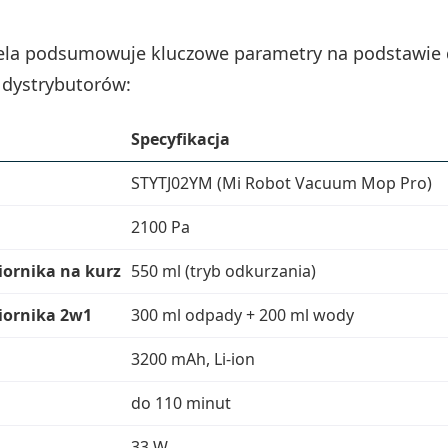
bela podsumowuje kluczowe parametry na podstawie
 dystrybutorów:
Specyfikacja
STYTJ02YM (Mi Robot Vacuum Mop Pro)
2100 Pa
iornika na kurz
550 ml (tryb odkurzania)
iornika 2w1
300 ml odpady + 200 ml wody
3200 mAh, Li‑ion
do 110 minut
33 W