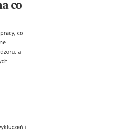
na co
pracy, co
ne
dzoru, a
ych
ykluczeń i