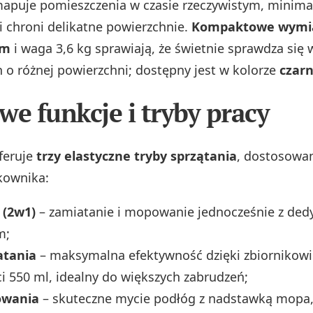
mapuje pomieszczenia w czasie rzeczywistym, minimal
i chroni delikatne powierzchnie.
Kompaktowe wymia
mm
i waga 3,6 kg sprawiają, że świetnie sprawdza się 
 o różnej powierzchni; dostępny jest w kolorze
czar
we funkcje i tryby pracy
feruje
trzy elastyczne tryby sprzątania
, dostosowa
kownika:
 (2w1)
– zamiatanie i mopowanie jednocześnie z d
m;
atania
– maksymalna efektywność dzięki zbiornikowi
 550 ml, idealny do większych zabrudzeń;
owania
– skuteczne mycie podłóg z nadstawką mopa,