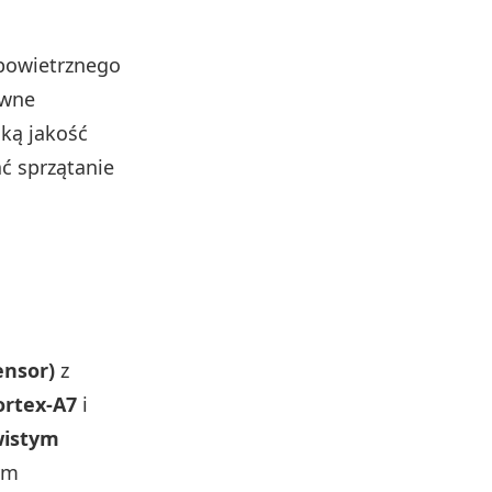
powietrznego
ywne
ką jakość
ać sprzątanie
ensor)
z
ortex‑A7
i
wistym
ym