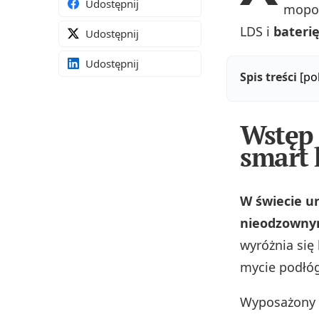
Udostępnij
mopo
LDS i
bateri
Udostępnij
Udostępnij
Spis treści
[po
Wstęp 
smart
W świecie u
nieodzownym
wyróżnia się
mycie podłóg
Wyposażony