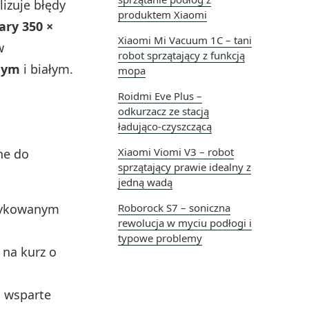
izuje błędy
produktem Xiaomi
ry 350 ×
Xiaomi Mi Vacuum 1C – tani
w
robot sprzątający z funkcją
nym
i białym.
mopa
Roidmi Eve Plus –
odkurzacz ze stacją
ładująco-czyszczącą
Xiaomi Viomi V3 – robot
ne do
sprzątający prawie idealny z
jedną wadą
edykowanym
Roborock S7 – soniczna
rewolucja w myciu podłogi i
typowe problemy
 na kurz o
 wsparte