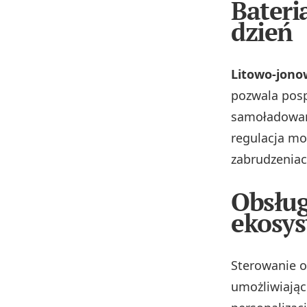
Bateri
dzień
Litowo‑jono
pozwala pos
samoładowani
regulacja mo
zabrudzeniac
Obsług
ekosy
Sterowanie o
umożliwiając