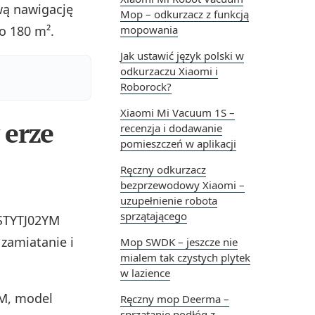
wą nawigację
Mop – odkurzacz z funkcją
o 180 m².
mopowania
Jak ustawić język polski w
odkurzaczu Xiaomi i
Roborock?
Xiaomi Mi Vacuum 1S –
 erze
recenzja i dodawanie
pomieszczeń w aplikacji
Ręczny odkurzacz
bezprzewodowy Xiaomi –
uzupełnienie robota
sprzątającego
STYTJ02YM
zamiatanie i
Mop SWDK – jeszcze nie
mialem tak czystych plytek
w lazience
M, model
Ręczny mop Deerma –
sprzątanie podłóg z