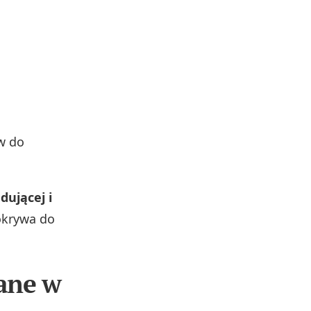
w do
dującej i
okrywa do
dane w