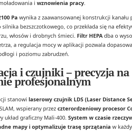
amoładowania i
wznowienia pracy
.
2100 Pa
wynika z zaawansowanej konstrukcji kanału 
o silnika bezszczotkowego, co przekłada się na efekt
zu, włosów i drobnych śmieci.
Filtr HEPA
dba o wyso
ietrza, a regulacja mocy w aplikacji pozwala dopasow
odłogi i poziomu zabrudzeń.
cja i czujniki – precyzja na
ie profesjonalnym
cji stanowi
laserowy czujnik LDS (Laser Distance S
SLAM, wspierany przez
czterordzeniowy procesor C
 układ graficzny Mali‑400.
System w czasie rzeczy
adne mapy i optymalizuje trasę sprzątania
w każd