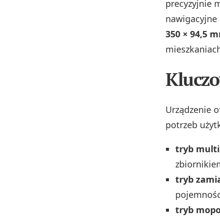
precyzyjnie 
nawigacyjne 
350 × 94,5 
mieszkaniach
Kluczo
Urządzenie o
potrzeb użyt
tryb multi
zbiornikie
tryb zami
pojemności
tryb mop