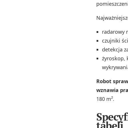
pomieszczen
Najważniejsz
radarowy 
czujniki śc
detekcja z
żyroskop,
wykrywania
Robot sprawn
wznawia pra
180 m².
Specyf
tabeli